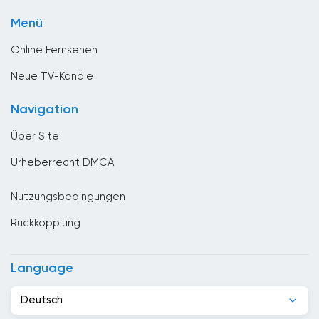
Sport
Brunei
Menü
Unterhaltungs
Bulgarien
Online Fernsehen
Chile
Neue TV-Kanäle
China
Navigation
Costa Rica
Über Site
Denmark
Urheberrecht DMCA
Deutschland
Nutzungsbedingungen
Dominikanische Republik
Rückkopplung
Dschibuti
Ecuador
Language
Egypt
Deutsch
El Salvador