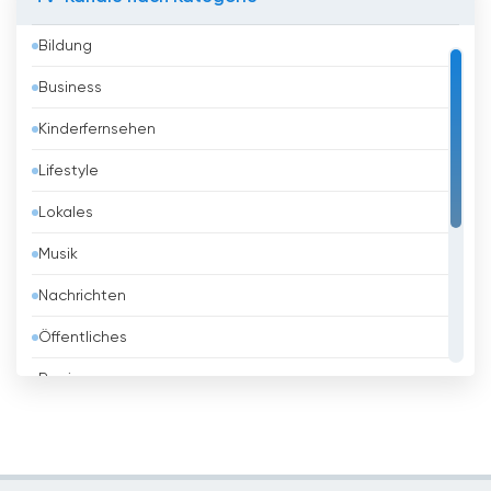
Austria
Bildung
Bahrain
Business
Bangladesh
Kinderfernsehen
Barbados
Lifestyle
Belarus
Lokales
Belgien
Musik
Belize
Nachrichten
Benin
Öffentliches
Bhutan
Regierung
Bolivien
Religious
Bosnien
Shopping
Brasilien