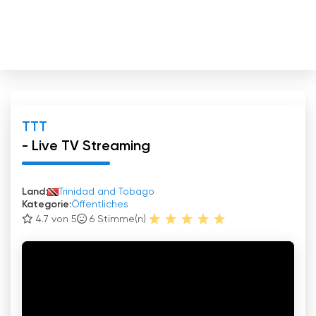
TTT
- Live TV Streaming
Land:
Trinidad and Tobago
Kategorie:
Öffentliches
4.7 von 5
6
Stimme(n)