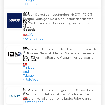
Tobago
in Verbindung zu bleiben, uns zu informieren und
Öffentliches
uns zu engagieren, auch wenn kein traditioneller
Fernsehsender vorhanden ist. Auch wenn der
Q13
Bleiben Sie auf dem Laufenden mit Q13 - FOX 13
-
Fernsehsender, der uns Panorama brachte,
Seattle! Verfolgen Sie die neuesten Nachrichten,
FOX
das Wetter und die Unterhaltung über den Live-
nicht mehr auf Sendung ist, lebt der Geist der
13
Stream....
Sendung weiter. Während wir uns an neue
Seattle
Formen des Medienkonsums gewöhnen, sollten
USA
Öffentliches
wir uns an den Einfluss erinnern, den Panorama
auf Trinidad und Tobago hatte, und die
IBN
Sehen Sie online fern mit dem Live-Stream von IBN
Erinnerungen an das gemeinsame Ansehen der
The
The Islamic Network. Bleiben Sie mit den neuesten
Abendnachrichten in Ehren halten.
Islamic
islamischen Inhalten und Programmen auf dem...
Network
TTT online fernsehen kostenlos
Trinidad
and
Tobago
Religious
Pars
Sehen Sie online fern und genießen Sie das beste
TV
Live-Stream-Erlebnis mit Pars TV. Schalten Sie auf
Iran
unserem Kanal ein, um eine breite Palette an...
Öffentliches