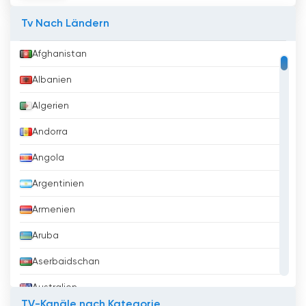
Tv Nach Ländern
Afghanistan
Albanien
Algerien
Andorra
Angola
Argentinien
Armenien
Aruba
Aserbaidschan
Australien
TV-Kanäle nach Kategorie