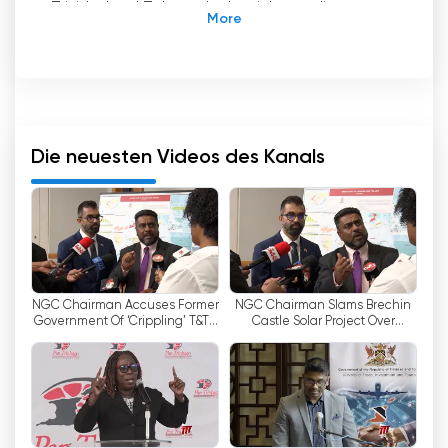
Trinidad und Tobago In der sich ständig
weiterentwickelnden Welt der Medien hat das
Fernsehen immer einen besonderen Platz in
unseren Herzen gehabt. Seit Jahrzehnten ist es
eine Quelle der Information, Unterhaltung und
Verbindung. Ein Fernsehsender, der das Leben
der Menschen in Trinidad und Tobago
Die neuesten Videos des Kanals
maßgeblich beeinflusst hat, ist das Flaggschiff
der Nachrichtensendungen, Panorama.
Panorama, das zu einem Fernsehsender
gehörte, der seinen Sendebetrieb leider
eingestellt hat, war eine Ikone in Trinidad und
Tobago. Beeindruckende 29 Jahre lang war es
NGC Chairman Accuses Former
NGC Chairman Slams Brechin
die einzige abendliche Nachrichtensendung
Government Of ‘Crippling’ T&T’s
Castle Solar Project Over
des Landes und versorgte die Bürger mit den
Downstream Energy Sector
Missing Battery Storage
neuesten Nachrichten und aktuellen Themen.
Das Programm ermöglichte es den Zuschauern,
Fernsehbilder aus dem ganzen Land und aus
der ganzen Welt zu sehen, und hielt sie auf dem
Laufenden und mit dem globalen Geschehen in