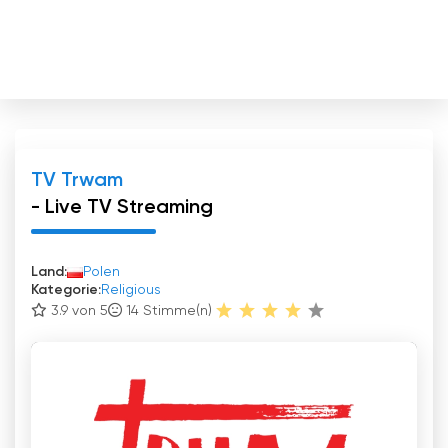
TV Trwam
- Live TV Streaming
Land:
Polen
Kategorie:
Religious
3.9 von 5
14
Stimme(n)