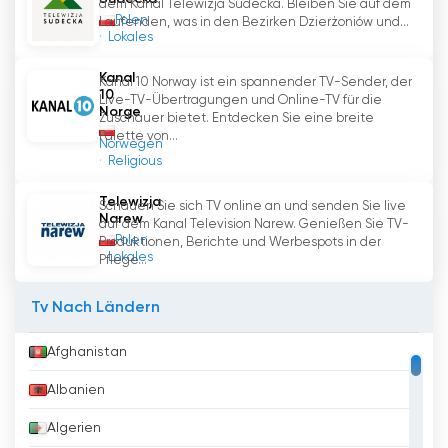
dem Kanal Telewizja Sudecka. Bleiben Sie auf dem
Polen
Laufenden, was in den Bezirken Dzierżoniów und...
Lokales
Kanal
Kanal 10 Norway ist ein spannender TV-Sender, der
10
Live-TV-Übertragungen und Online-TV für die
Norge
Zuschauer bietet. Entdecken Sie eine breite
Palette von...
Norwegen
Religious
Telewizja
Schauen Sie sich TV online an und senden Sie live
Narew
auf dem Kanal Television Narew. Genießen Sie TV-
Polen
Produktionen, Berichte und Werbespots in der
Lokales
Pflege...
Tv Nach Ländern
Afghanistan
Albanien
Algerien