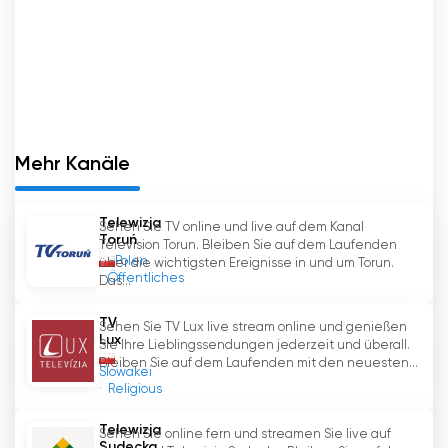
für Glauben, Kultur und das polnische Erbe
interessieren. Der Sender informiert nicht nur,
sondern inspiriert die Zuschauer auch und nimmt
sie mit auf eine interessante Reise durch die
Welt der Werte und der Spiritualität.
TV Trwam online fernsehen kostenlos
Mehr Kanäle
Telewizja
Sehen Sie TV online und live auf dem Kanal
Toruń
Television Torun. Bleiben Sie auf dem Laufenden
Polen
über die wichtigsten Ereignisse in und um Torun.
Öffentliches
Das...
TV
Sehen Sie TV Lux live stream online und genießen
Lux
Sie Ihre Lieblingssendungen jederzeit und überall.
Bleiben Sie auf dem Laufenden mit den neuesten...
Slowakei
Religious
Telewizja
Sehen Sie online fern und streamen Sie live auf
Sudecka