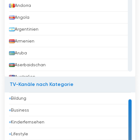
Andorra
Angola
Argentinien
Armenien
Aruba
Aserbaidschan
Australien
TV-Kanäle nach Kategorie
Austria
Bildung
Bahrain
Business
Bangladesh
Kinderfernsehen
Barbados
Lifestyle
Belarus