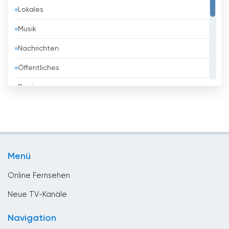
Lokales
Belgien
Musik
Belize
Nachrichten
Benin
Öffentliches
Bhutan
Regierung
Bolivien
Religious
Bosnien
Shopping
Brasilien
Sport
Brunei
Menü
Unterhaltungs
Bulgarien
Online Fernsehen
Chile
Neue TV-Kanäle
China
Navigation
Costa Rica