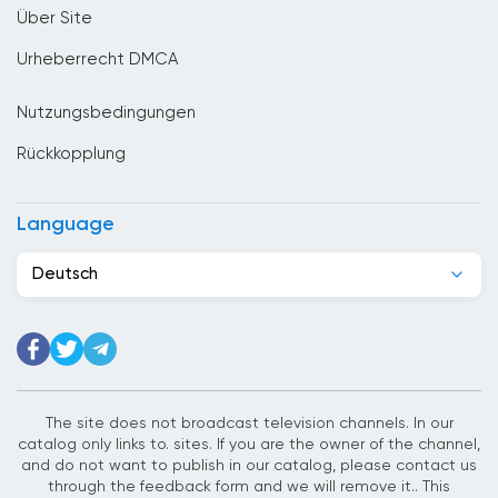
Über Site
Denmark
Urheberrecht DMCA
Deutschland
Nutzungsbedingungen
Dominikanische Republik
Rückkopplung
Dschibuti
Ecuador
Language
Egypt
Deutsch
El Salvador
Elfenbeinkuste
Estland
Ethiopia
The site does not broadcast television channels. In our
catalog only links to. sites. If you are the owner of the channel,
Finnland
and do not want to publish in our catalog, please contact us
through the feedback form and we will remove it.. This