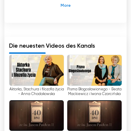
Television Trwam ist ein wichtiger Akteur in der
polnischen Medienlandschaft, bekannt für
seinen erzieherischen, leitenden und religiösen
Charakter. Der Sender hat seinen Sitz in der
charmanten Stadt Torun und gehört der
Stiftung Lux Veritatis mit Sitz in Warschau.
Die neuesten Videos des Kanals
Seit seiner Gründung hat Television Trwam ein
treues Publikum gewonnen, das die
Einzigartigkeit seiner Programme und den
Auftrag des Senders zu schätzen weiß. Der
Sender kombiniert katholische und nationale
Aktorka, Stachura i filozofia życia
Pisma Błogosławionego - Beata
Inhalte und konzentriert sich auf die Förderung
- Anna Chodakowska
Mackiewicz i Iwona Czarcińska
der christlichen Werte und der polnischen
Identität.
Als Bildungssender bietet Television Trwam eine
breite Palette von Programmen zu religiösen,
kulturellen und sozialen Themen. Die Zuschauer