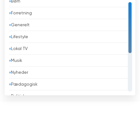
Børn
Bahrain
Forretning
Bangladesh
Generelt
Barbados
Lifestyle
Belarus
Lokal TV
Belgien
Musik
Belize
Nyheder
Benin
Pædagogisk
Bhutan
Politisk
Bolivia
Religiøse
Bosnien og Hercegovina
Sport
Brasilien
Teleshopping
Brunei