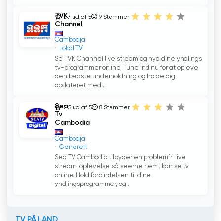
TVK
3.7 ud af 5
9
Stemmer
Channel
Cambodja
Lokal TV
Se TVK Channel live stream og nyd dine yndlings
tv-programmer online. Tune ind nu for at opleve
den bedste underholdning og holde dig
opdateret med...
Sea
2.5 ud af 5
8
Stemmer
Tv
Cambodia
Cambodja
Generelt
Sea TV Cambodia tilbyder en problemfri live
stream-oplevelse, så seerne nemt kan se tv
online. Hold forbindelsen til dine
yndlingsprogrammer, og...
TV PÅ LAND