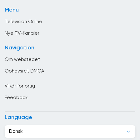
Det Forenede Kongerige
Menu
Djibouti
Television Online
Dominikanske Republik
Nye TV-Kanaler
Ecuador
Navigation
Egypten
Om webstedet
El Salvador
Ophavsret DMCA
Estland
Vilkår for brug
Etiopien
Feedback
Filippinerne
Finland
Language
Forenede Arabiske Emirater
Dansk
Frankrig