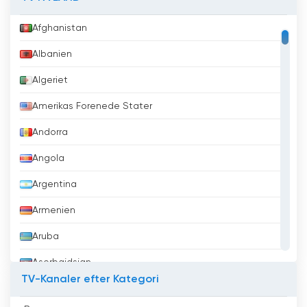
Afghanistan
Albanien
Algeriet
Amerikas Forenede Stater
Andorra
Angola
Argentina
Armenien
Aruba
Aserbajdsjan
TV-Kanaler efter Kategori
Australien