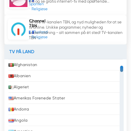
ind og se gratis internet-tv med opløftende...
Spanien
Religiøse
Channel
Se live tv-kanalen TBN, og nyd muligheden for at se
TBN
tv online. Unikke programmer, nyheder og
Rusland
underholdning - alt sammen på ét sted! TV-kanalen
Religiøse
TBN -...
TV PÅ LAND
Afghanistan
Albanien
Algeriet
Amerikas Forenede Stater
Andorra
Angola