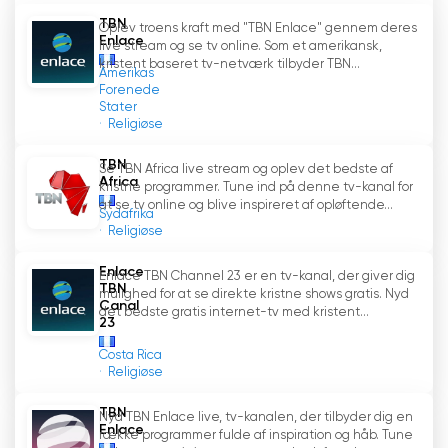
TBN
Oplev troens kraft med "TBN Enlace" gennem deres
Enlace
live stream og se tv online. Som et amerikansk,
kristent baseret tv-netværk tilbyder TBN...
Amerikas
Forenede
Stater
Religiøse
TBN
Se TBN Africa live stream og oplev det bedste af
Africa
kristne programmer. Tune ind på denne tv-kanal for
at se tv online og blive inspireret af opløftende...
Sydafrika
Religiøse
Enlace
Enlace TBN Channel 23 er en tv-kanal, der giver dig
TBN
mulighed for at se direkte kristne shows gratis. Nyd
Canal
det bedste gratis internet-tv med kristent...
23
Costa Rica
Religiøse
TBN
Nyd TBN Enlace live, tv-kanalen, der tilbyder dig en
Enlace
række programmer fulde af inspiration og håb. Tune