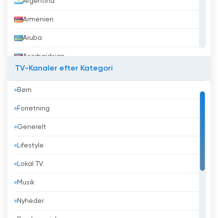
Argentina
Armenien
Aruba
Aserbajdsjan
TV-Kanaler efter Kategori
Australien
Børn
Bahrain
Forretning
Bangladesh
Generelt
Barbados
Lifestyle
Belarus
Lokal TV
Belgien
Musik
Belize
Nyheder
Benin