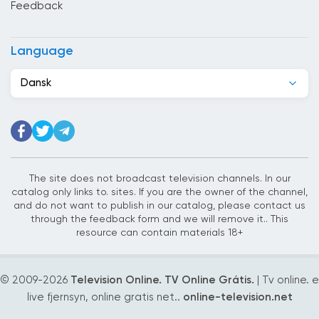
Feedback
Costa Rica
Côte d&#039;Ivoire
Language
Cuba
Dansk
Cypern
Danmark
Det Forenede Kongerige
Djibouti
The site does not broadcast television channels. In our
catalog only links to. sites. If you are the owner of the channel,
Dominikanske Republik
and do not want to publish in our catalog, please contact us
through the feedback form and we will remove it.. This
Ecuador
resource can contain materials 18+
Egypten
© 2009-
2026
Television Online. TV Online Grátis.
| Tv online. e
El Salvador
live fjernsyn, online gratis net..
online-television.net
Estland