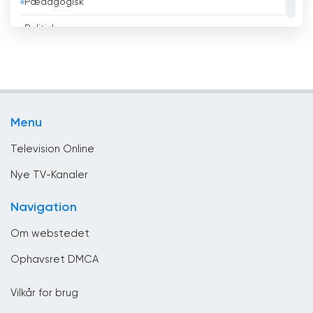
Pædagogisk
Bhutan
Politisk
Bolivia
Religiøse
Bosnien og Hercegovina
Sport
Brasilien
Teleshopping
Brunei
Menu
Underholdning
Bulgarien
Television Online
Cambodja
Nye TV-Kanaler
Cameroun
Navigation
Canada
Om webstedet
Chile
Ophavsret DMCA
Colombia
Vilkår for brug
Congo