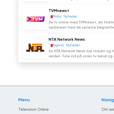
TVMnews+
Malta
Nyheder
Se tv online med TVMnews+, din foretru
opdateret med de seneste begivenhed
NTA Network News
Nigeria
Nyheder
Se NTA Network News live stream og h
verden. Tune ind på vores tv-kanal og s
Menu
Navig
Television Online
Om we