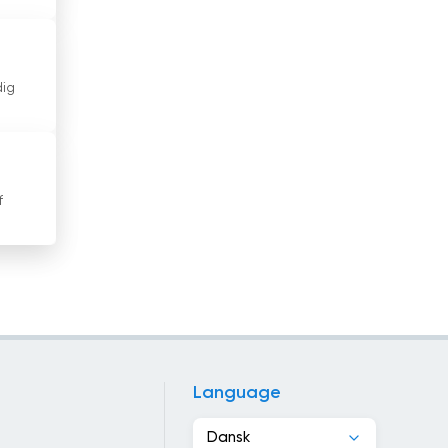
Indonesien
Irak
dig
Iran
Irland
Island
f
Israel
Italien
Jamaica
Japan
Language
Jordan
Dansk