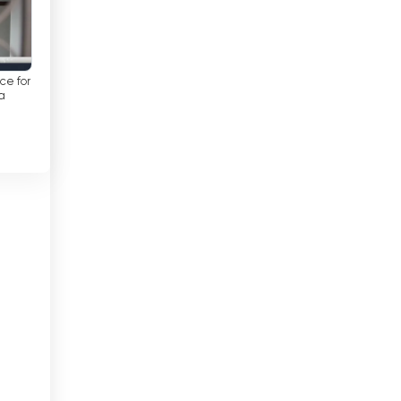
Danmark
Det Forenede Kongerige
Djibouti
e for
a
Dominikanske Republik
de
Ecuador
Egypten
El Salvador
Estland
Etiopien
af
Filippinerne
Finland