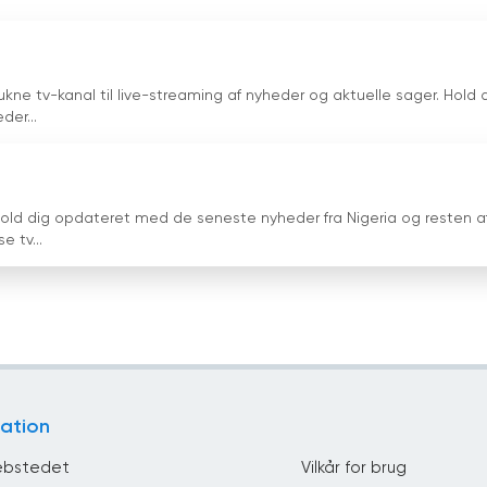
kne tv-kanal til live-streaming af nyheder og aktuelle sager. Hold 
er...
old dig opdateret med de seneste nyheder fra Nigeria og resten a
e tv...
ation
bstedet
Vilkår for brug