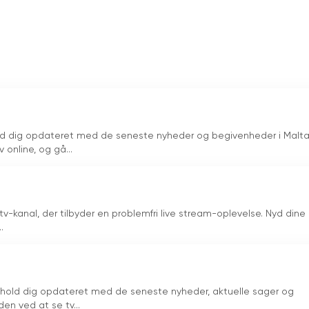
alta. Uanset om det er via traditionelle tv-apparater eller liv
nderholde og informere sine seere med sine programmer i
ld dig opdateret med de seneste nyheder og begivenheder i Malta
online, og gå...
tv-kanal, der tilbyder en problemfri live stream-oplevelse. Nyd dine
.
g hold dig opdateret med de seneste nyheder, aktuelle sager og
n ved at se tv...