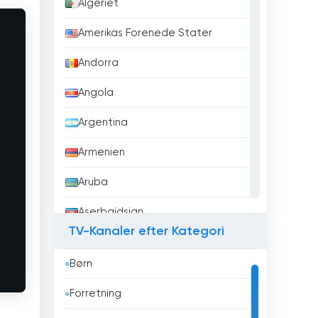
Algeriet
Amerikas Forenede Stater
Andorra
Angola
Argentina
Armenien
Aruba
Aserbajdsjan
TV-Kanaler efter Kategori
Australien
Børn
Bahrain
Forretning
Bangladesh