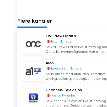
gjort den til en oplagt mulighed for seere på M
streaming, fortsætter ET Television med at u
topkvalitet.
Flere kanaler
NETnews Se live streaming online
ONE News Malta
Malta
Nyheder
Se ONE News Malta live stream og ho
Oplev bekvemmeligheden ved at se tv 
A1on
Makedonien
Nyheder
Se tv online med A1on, den ultimative 
yndlingsserier, sportsbegivenheder og..
Channels Television
Nigeria
Nyheder
Se Channels Television live stream o
underholdning. Oplev bekvemmelighede