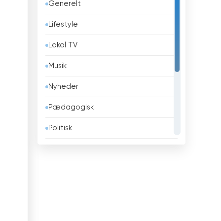
Generelt
Barbados
Lifestyle
Belarus
Lokal TV
Belgien
Musik
Belize
Nyheder
Benin
Pædagogisk
Bhutan
Politisk
Bolivia
Religiøse
Bosnien og Hercegovina
Sport
Brasilien
Teleshopping
Brunei
Underholdning
Bulgarien