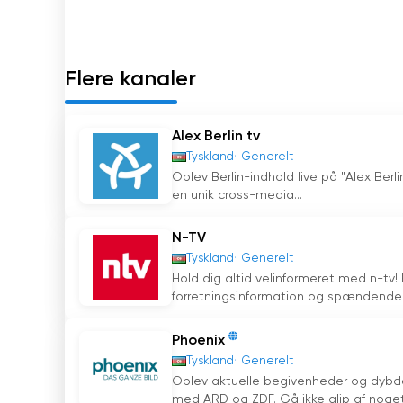
programmer af høj kvalitet og være på forkant
et førende medie i regionen.
Uanset om du er forretningsdrivende og søger
Flere kanaler
inspiration, tilbyder Qafqaz TV et væld af in
stream-muligheder og online-tilgængelighed 
har en betydelig indflydelse på medielandskab
Alex Berlin tv
Tyskland
Generelt
Qafqaz TV Se live streaming online
Oplev Berlin-indhold live på "Alex Berlin
en unik cross-media...
N-TV
Tyskland
Generelt
Hold dig altid velinformeret med n-tv!
forretningsinformation og spændende 
Phoenix
Tyskland
Generelt
Oplev aktuelle begivenheder og dybde
med ARD og ZDF. Gå ikke glip af noget