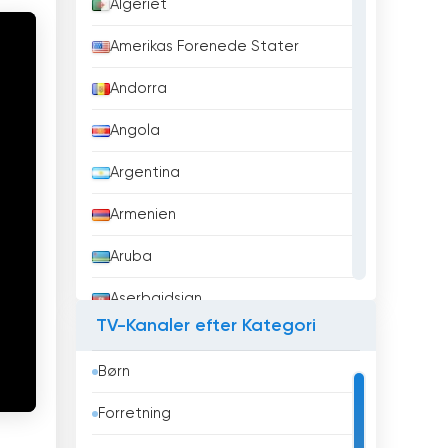
Algeriet
Amerikas Forenede Stater
Andorra
Angola
Argentina
Armenien
Aruba
Aserbajdsjan
TV-Kanaler efter Kategori
Australien
Børn
Bahrain
Forretning
Bangladesh