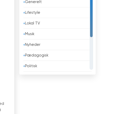
Generelt
Barbados
Lifestyle
Belarus
Lokal TV
Belgien
Musik
Belize
Nyheder
Benin
Pædagogisk
Bhutan
Politisk
Bolivia
Religiøse
Bosnien og Hercegovina
Sport
Brasilien
Teleshopping
Brunei
red
Underholdning
g
Bulgarien