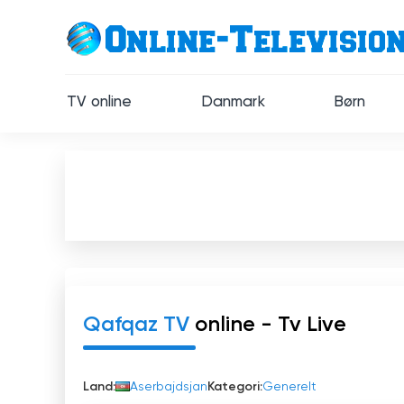
TV online
Danmark
Børn
Qafqaz TV
online - Tv Live
Land:
Aserbajdsjan
Kategori:
Generelt