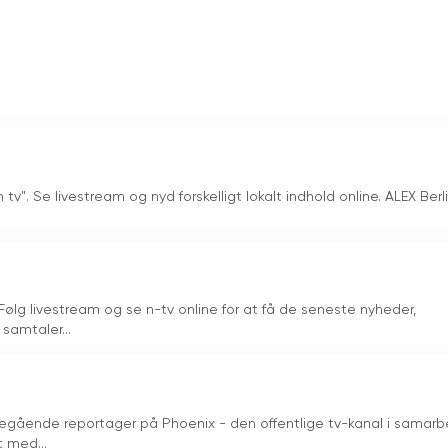
 med den teknologiske udvikling har styrket dens position so
 den seneste markedsindsigt, eller om du er rejsende og søge
formation og underholdning. Med sit varierede programudbud, l
fortsætter kanalen med at fange og informere sine seere og
et i Kaukasus.
 tv". Se livestream og nyd forskelligt lokalt indhold online. ALEX Berl
 Følg livestream og se n-tv online for at få de seneste nyheder,
samtaler...
gående reportager på Phoenix - den offentlige tv-kanal i samarb
 med...