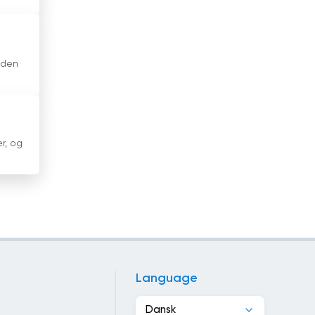
Indonesien
Irak
 den
Iran
Irland
Island
r, og
Israel
Italien
Jamaica
Japan
Language
Jordan
Dansk