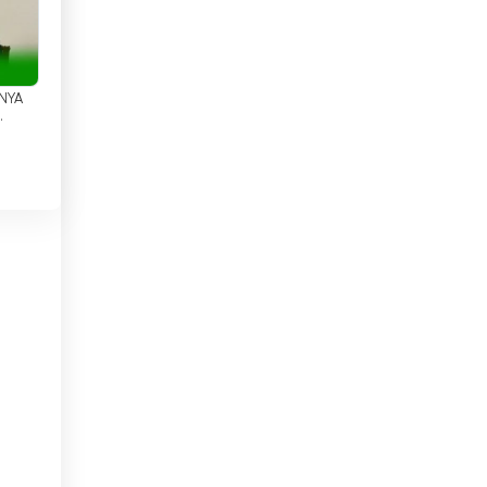
Danmark
Det Forenede Kongerige
Djibouti
NYA
A
Dominikanske Republik
Ecuador
Egypten
me
El Salvador
Estland
de
le
Etiopien
Filippinerne
Finland