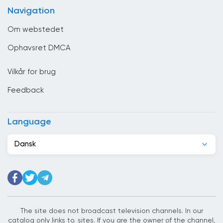
Cameroun
Navigation
Canada
Om webstedet
Chile
Ophavsret DMCA
Colombia
Vilkår for brug
Congo
Feedback
Costa Rica
Côte d&#039;Ivoire
Language
Cuba
Dansk
Cypern
Danmark
Det Forenede Kongerige
Djibouti
The site does not broadcast television channels. In our
catalog only links to. sites. If you are the owner of the channel,