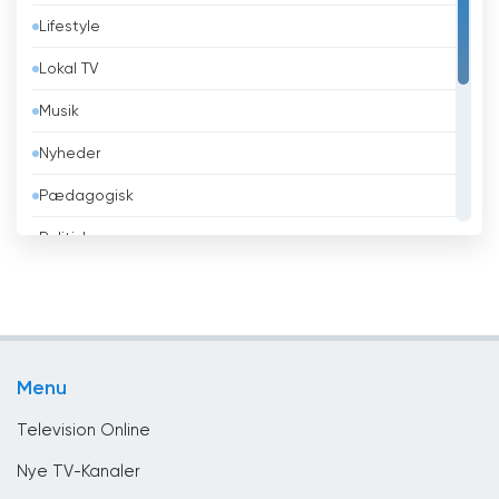
Lifestyle
Belarus
Lokal TV
Belgien
Musik
Belize
Nyheder
Benin
Pædagogisk
Bhutan
Politisk
Bolivia
Religiøse
Bosnien og Hercegovina
Sport
Brasilien
Teleshopping
Brunei
Menu
Underholdning
Bulgarien
Television Online
Cambodja
Nye TV-Kanaler