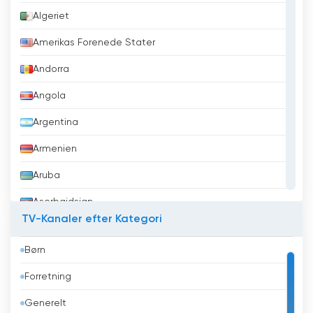
Algeriet
Amerikas Forenede Stater
Andorra
Angola
Argentina
Armenien
Aruba
Aserbajdsjan
TV-Kanaler efter Kategori
Australien
Børn
Bahrain
Forretning
Bangladesh
Generelt
Barbados