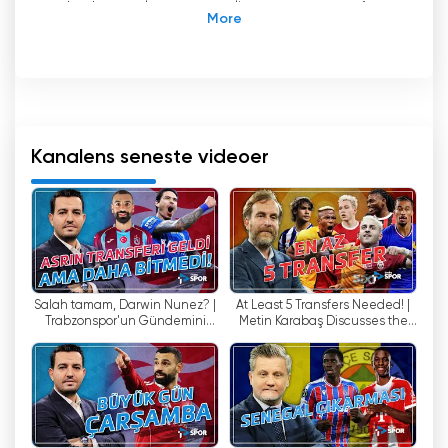
nyheder, analyser og særlige programmer for
sportsfans. Du kan vælge Tivibu Spor for at
træde ind i en sportsverden fuld af live-
udsendelser.
tivibu Spor er en sportskanal, der blev
etableret i 2010 af tivibu, et datterselskab af
Türk Telekom. Kanalen sender populære
Kanalens seneste videoer
sportsgrene som fodbold og basketball i
Tyrkiet samt internationale
sportsbegivenheder.
I samarbejde med beIN Sports Turkey har tivibu
Spor rettighederne til at sende tyske
Salah tamam, Darwin Nunez? |
At Least 5 Transfers Needed! |
fodboldligaer som Bundesliga og Bundesliga 2.
Trabzonspor'un Gündemini
Metin Karabaş Discusses the
De sender også højdepunkter fra den belgiske
Safa Can Konuksever
Latest on Galatasaray
Pro League, den spanske La Liga, den italienske
değerlendirdi.
Serie A og NBA-kampe. Disse
transmissionsrettigheder giver sportsfans
mulighed for at se kampe i forskellige ligaer.