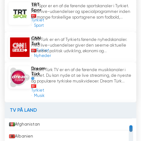
TRT
TRT Spor er en af de førende sportskanaler i Tyrkiet.
Spor
Med live-udsendelser og specialprogrammer inden
for mange forskellige sportsgrene som fodbold,...
Tyrkiet
Sport
CNN
CNN Türk er en af Tyrkiets førende nyhedskanaler.
Turk
Med live-udsendelser giver den seerne aktuelle
Tyrkiet
nyheder, politisk udvikling, økonomi og...
Nyheder
Dream
Dream Türk TV er en af de førende musikkanaler i
Türk
Tyrkiet. Du kan nyde at se live streaming, de nyeste
og populære tyrkiske musikvideoer. Dream Türk...
Tyrkiet
Musik
TV PÅ LAND
Afghanistan
Albanien