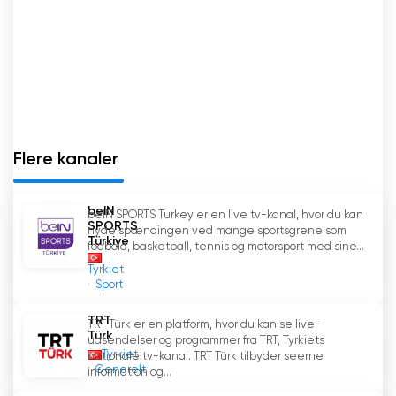
Flere kanaler
beIN
beIN SPORTS Turkey er en live tv-kanal, hvor du kan
SPORTS
nyde spændingen ved mange sportsgrene som
Türkiye
fodbold, basketball, tennis og motorsport med sine...
Tyrkiet
Sport
TRT
TRT Türk er en platform, hvor du kan se live-
Türk
udsendelser og programmer fra TRT, Tyrkiets
Tyrkiet
nationale tv-kanal. TRT Türk tilbyder seerne
Generelt
information og...