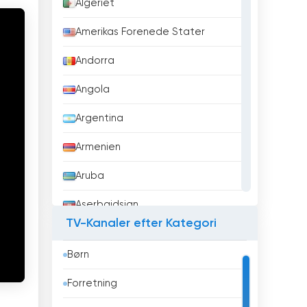
Algeriet
Amerikas Forenede Stater
Andorra
Angola
Argentina
Armenien
Aruba
Aserbajdsjan
TV-Kanaler efter Kategori
Australien
Børn
Bahrain
Forretning
Bangladesh