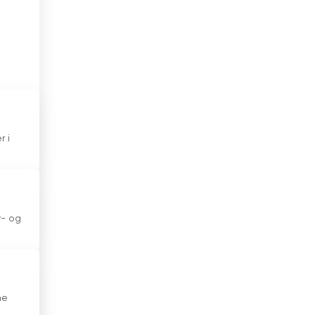
Forenede Arabiske Emirater
Frankrig
Georgien
Ghana
Grækenland
r i
Guatemala
Haiti
v- og
Holland
Honduras
Hong Kong
ne
Indien