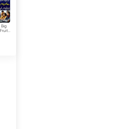
Danmark
Det Forenede Kongerige
Djibouti
 Big
Fruit
| Neo
Dominikanske Republik
ews
l
Ecuador
Egypten
og
El Salvador
te
d
Estland
ws
Etiopien
Filippinerne
Finland