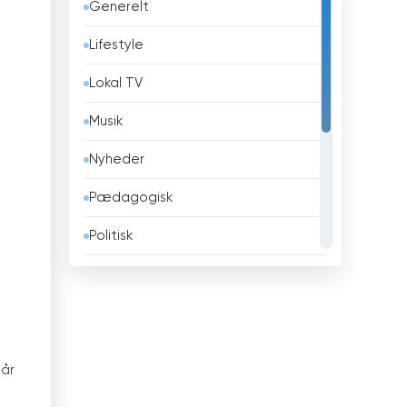
Generelt
Barbados
Lifestyle
Belarus
Lokal TV
Belgien
Musik
Belize
Nyheder
Benin
Pædagogisk
Bhutan
Politisk
Bolivia
Religiøse
Bosnien og Hercegovina
Sport
Brasilien
Teleshopping
Brunei
når
Underholdning
Bulgarien