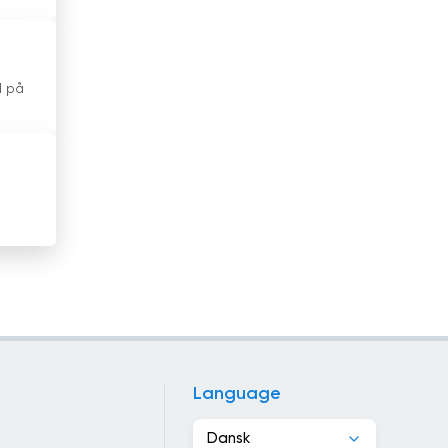
Indonesien
Irak
d på
Iran
Irland
Island
Israel
Italien
Jamaica
Japan
Language
Jordan
Dansk