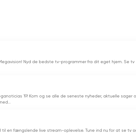
ammer og det indhold, der tilbydes, er sikre for seerne. Kanalen
 og underholdningsindhold.
e-to-air tv-kanal med en bred vifte af programmer, lige fra
er, dokumentarer og en bred vifte af forskellige programmer.
internet-tv og en række interaktive tjenester. Kanalen er
erhed for sine seere.
online
d Megavision! Nyd de bedste tv-programmer fra dit eget hjem. Se tv 
anoticias 19! Kom og se alle de seneste nyheder, aktuelle sager 
med...
al til en fængslende live stream-oplevelse. Tune ind nu for at se tv o