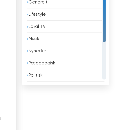
Generelt
Barbados
Lifestyle
Belarus
Lokal TV
Belgien
Musik
Belize
Nyheder
Benin
Pædagogisk
Bhutan
Politisk
Bolivia
Religiøse
Bosnien og Hercegovina
Sport
Brasilien
Teleshopping
Brunei
u
Underholdning
l
Bulgarien