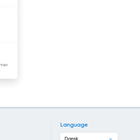
Forenede Arabiske Emirater
Frankrig
Georgien
Ghana
Grækenland
mer.
Guatemala
Haiti
Holland
Honduras
Hong Kong
Language
Indien
Dansk