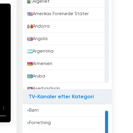
Algeriet
Amerikas Forenede Stater
Andorra
Angola
Argentina
Armenien
Aruba
Aserbajdsjan
TV-Kanaler efter Kategori
Australien
Børn
Bahrain
Forretning
Bangladesh