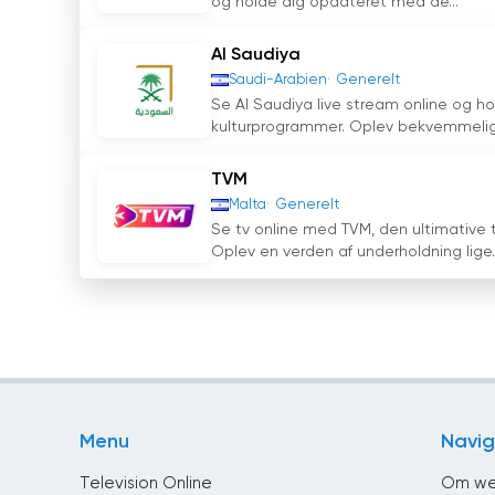
og holde dig opdateret med de...
Al Saudiya
Saudi-Arabien
Generelt
Se Al Saudiya live stream online og 
kulturprogrammer. Oplev bekvemmeligh
TVM
Malta
Generelt
Se tv online med TVM, den ultimative t
Oplev en verden af underholdning lige..
Menu
Navig
Television Online
Om we