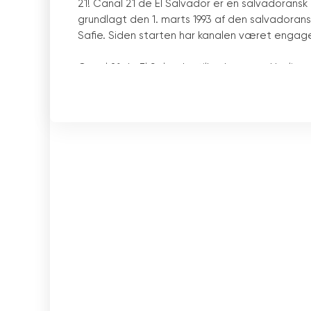
21! Canal 21 de El Salvador er en salvadoransk
grundlagt den 1. marts 1993 af den salvadoran
Safie. Siden starten har kanalen været engage
Canal 21 de El Salvador tilbyder en række live
børneprogrammer, dokumentarer og en bred vif
programsektion, der tilbyder originalt indhol
underholdning.
Ud over sine live-programmer tilbyder Canal 2
gratis online-tv-visning. Dette inkluderer ind
dokumentarer, underholdning og børneprogram
fodboldkampe og andre sportsgrene.
Canal 21 de El Salvador tilbyder også en række
programmer online, læse nyheder og se videoe
det indhold, som kanalen tilbyder. Kanalen ti
såsom lancering af nye programmer, seminare
Canal 21 de El Salvador er også forpligtet til a