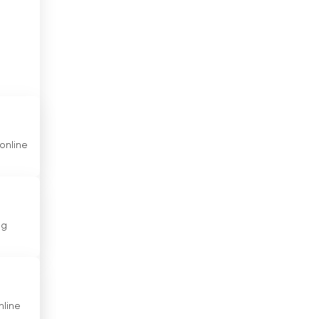
Danmark
Det Forenede Kongerige
Djibouti
Dominikanske Republik
Ecuador
online
Egypten
El Salvador
Estland
og
Etiopien
Filippinerne
Finland
nline