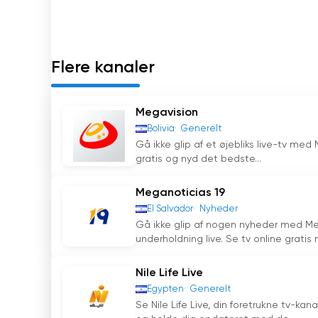
sikkerhedspolitik, hvilket betyder, at de progr
er også forpligtet til at tilbyde uddannelses-
Canal 21 de El Salvador er en salvadoransk fre
Flere kanaler
nyheder, sport, underholdning, børneprogramm
Kanalen tilbyder også onlineindhold til gratis 
forpligtet til at levere kvalitetsindhold og sikk
Megavision
Bolivia
Generelt
Megavision Canal 21 Se live streaming 
Gå ikke glip af et øjebliks live-tv me
gratis og nyd det bedste...
Meganoticias 19
El Salvador
Nyheder
Gå ikke glip af nogen nyheder med Meg
underholdning live. Se tv online gratis 
Nile Life Live
Egypten
Generelt
Se Nile Life Live, din foretrukne tv-kan