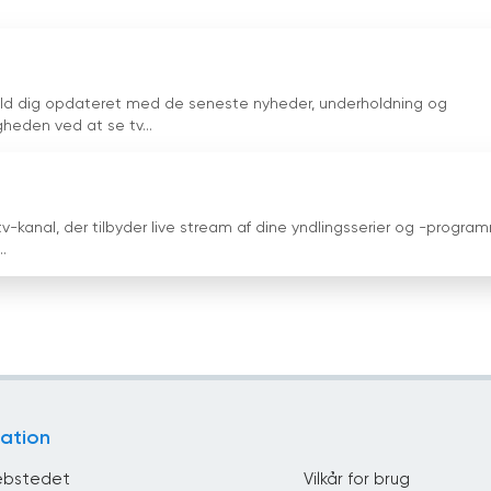
hold dig opdateret med de seneste nyheder, underholdning og
eden ved at se tv...
v-kanal, der tilbyder live stream af dine yndlingsserier og -program
.
ation
bstedet
Vilkår for brug