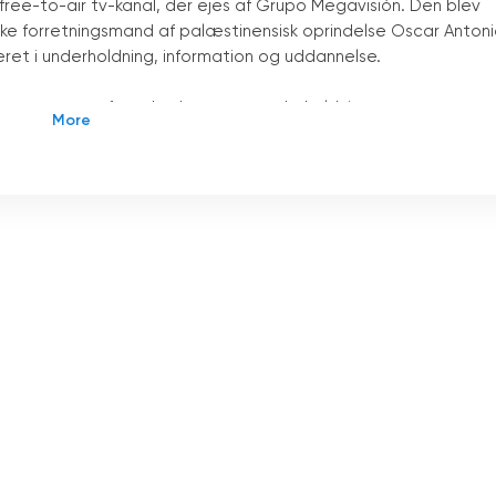
 free-to-air tv-kanal, der ejes af Grupo Megavisión. Den blev
ske forretningsmand af palæstinensisk oprindelse Oscar Anton
ret i underholdning, information og uddannelse.
-programmer, fra nyheder, sport, underholdning,
te af forskellige programmer. Der er også en online
d, herunder talkshows, nyheder, uddannelsesprogrammer og
1 de El Salvador også et bredt udvalg af online-programmer ti
hold fra talkshows, nyheder, uddannelsesprogrammer,
mer. Kanalen tilbyder også sportsindhold, herunder
 interaktive tjenester, herunder muligheden for at se
r online. Det giver brugerne mulighed for at interagere med
lbyder også en række uddannelses- og underholdningstjenester,
r, konferencer og andre begivenheder.
t levere kvalitetsindhold til sine seere. Kanalen har en streng