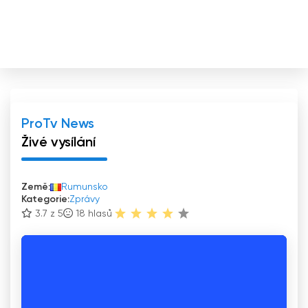
ProTv News
Živé vysílání
Země:
Rumunsko
Kategorie:
Zprávy
3.7 z 5
18
hlasů