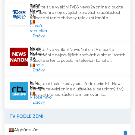
snaží poskytovat kvalitní a objektivní informace.
TVBS
Sledujte živé vysílání TVBS News 24 online a buďte
News
informováni o nejnovějších zprávách a událostech.
Závěrem lze říci, že "ProTV News" jsou hlavním
24
Nalaďte si tento oblíbený televizní kanál a...
zpravodajským pořadem sledovaným v
Čínská
Rumunsku a důvěryhodným zdrojem informací
republika
Zprávy
pro miliony diváků. Díky týmu talentovaných
novinářů a bohaté historii v oboru se ProTV
News
Sledujte živé vysílání News Nation TV a buďte
stále drží na špičce sledovanosti a poskytuje
Nation
informováni o nejnovějších zprávách a aktualizacích.
svým divákům ty nejdůležitější a nejaktuálnější
TV
Nalaďte si tento populární televizní kanál a...
informace v zemi i ve světě. Pokud chcete mít
Indie
Zprávy
přehled o nejnovějších zprávách, zveme vás ke
sledování "Zpráv ProTV" v přímém přenosu nebo
RTL
Sledujte aktuální zprávy prostřednictvím RTL News:
k návštěvě jejich oficiálních webových stránek
Nieuws
sledujte televizi online a užívejte si bezplatný živý
www.stirileprotv.ro.
televizní přenos. Zůstaňte informováni s...
Nizozemsko
Zprávy
ProTv News Sledujte živé vysílání live
TV PODLE ZEMÍ
Afghánistán