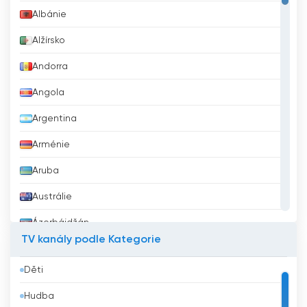
Albánie
Alžírsko
Andorra
Angola
Argentina
Arménie
Aruba
Austrálie
Ázerbájdžán
TV kanály podle Kategorie
Bahrajn
Děti
Bangladéš
Hudba
Barbados