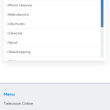
Místní televize
Belgie
Náboženství
Belize
Obchodní
Bělorusko
Obecné
Benin
Sport
Bhútán
Teleshopping
Bolívie
Vláda
Bosna a Hercegovina
Vzdělávací
Brazílie
Zábava
Brunei
Životní styl
Bulharsko
Menu
Zprávy
Čad
Television Online
Černá hora