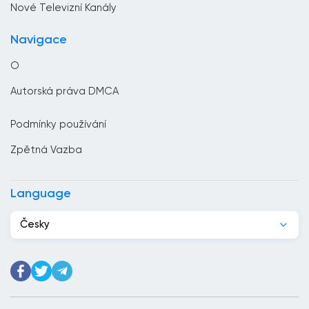
Nové Televizní Kanály
Česko
Navigace
Chile
O
Chorvatsko
Autorská práva DMCA
Čína
Podmínky používání
Čínská republika
Zpětná Vazba
Dánsko
Dominikánská republika
Language
Džibutsko
Česky
Egypt
Ekvádor
Estonsko