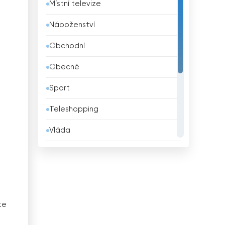
Místní televize
Belgie
Náboženství
Belize
Obchodní
Bělorusko
Obecné
Benin
Sport
Bhútán
Teleshopping
Bolívie
Vláda
Bosna a Hercegovina
Vzdělávací
Brazílie
Zábava
Brunei
Životní styl
Bulharsko
te
Zprávy
Čad