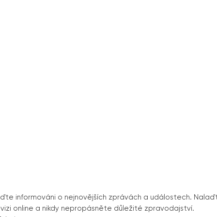
buďte informováni o nejnovějších zprávách a událostech. Nalaď
levizi online a nikdy nepropásněte důležité zpravodajství.