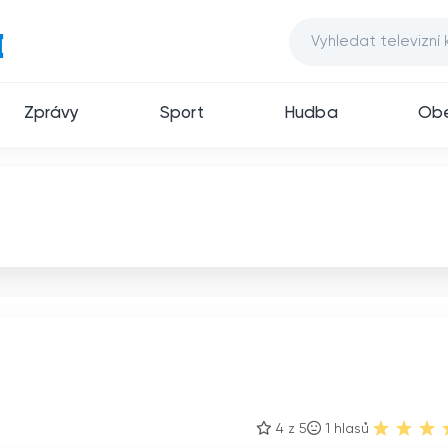
Zprávy
Sport
Hudba
Ob
4 z 5
1
hlasů