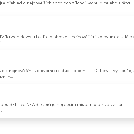
jte přehled o nejnovějších zprávách z Tchaj-wanu a celého světa.
ko prvního satelitního televizního kanálu na Tchaj-wanu spolu 
..
oluci ve zpravodajství v zemi. Tím, že kanál umožnil divákům
avodajství dostupnějším a pohodlnějším, což občanům umožnilo bý
jektivnímu zpravodajství a interaktivním funkcím se TVBS News
rmuje veřejné mínění a podporuje demokracii. Její průkopnick
CTITV Taiwan News a buďte v obraze s nejnovějšími zprávami a událos
j-wanu, ale také nastavilo měřítko pro ostatní zpravodajské
...
raze s nejnovějšími zprávami a aktualizacemi z EBC News. Vyzkoušej
zním...
lužbou SET Live NEWS, která je nejlepším místem pro živé vysílání
..