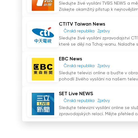
Sledujte živé vysílání TVBS NEWS a mě
Závěrem lze říci, že postavení TVBS News 24 ja
Získejte okamžitý přístup k nejnovějším.
zavedením funkce živého vysílání způsobilo rev
sledovat televizní vysílání online, učinil zpr
CTITV Taiwan News
neustále informováni. Díky svému závazku k ob
Čínská republika
Zprávy
24 stala důvěryhodným zdrojem zpráv, který fo
Sledujte živé vysílání zpravodajství 
úsilí nejen změnilo mediální prostředí na Tcha
které se dějí na Tchaj-wanu. Nalaďte si
kanály, které je třeba následovat.
EBC News
TVBS News 24 Sledujte živé vysílání live
Čínská republika
Zprávy
Sledujte televizi online a buďte v ob
pohodlí živého vysílání na našem televi
SET Live NEWS
Čínská republika
Zprávy
Sledujte televizní vysílání online se s
zpravodajských relací. Mějte přehled o.