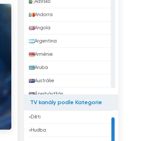
Alžírsko
Andorra
Angola
Argentina
Arménie
Aruba
Austrálie
Ázerbájdžán
TV kanály podle Kategorie
Bahrajn
Děti
Bangladéš
Hudba
Barbados