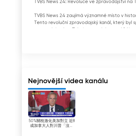
TVBS News 24: Revoluce ve zpravodajství na 
TVBS News 24 zaujímá významné místo v historii 
Tento revoluční zpravodajský kanál, který byl 
zpravodajství na Tchaj-wanu. Jako první 24ho
důvěryhodným zdrojem informací pro miliony d
Jedním z klíčových prvků, kterými se TVBS News
televizi online. Tento inovativní přístup k vysí
informováni o aktuálním dění. Ať už se jedná o 
živému vysílání kanálu na svých počítačích, ch
nezmeškají důležité zprávy.
Nejnovější videa kanálu
Zavedení živého vysílání TVBS News 24 přine
sledování televize bylo doplněno a v někter
otevřelo nové možnosti pro diváky, kteří dáva
zařízeních před tím, aby byli vázáni na televizní
publikum, včetně těch, kteří nemusí mít přístup
50%關稅激化美加對立 近8
成加拿大人對川普「沒信
心」｜十點不一樣
Díky svému závazku poskytovat objektivní a p
20260724 @TVBSNEWS01