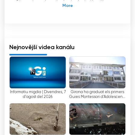
Girona, je soukromý místní televizní kanál se
sídlem ve městě Girona v Katalánsku ve
Španělsku. Od svého vzniku se stala jedním z
hlavních zdrojů zpráv a zábavy pro obyvatele
regionu.
S průměrnou sledovaností 28 000 diváků denně
Nejnovější videa kanálu
se TV Girona etablovala jako preferovaná
volba pro ty, kteří hledají místní informace a
kvalitní pořady. Díky své rozmanité a pestré
programové nabídce se stala důležitou
platformou pro vysílání zpráv, kulturních a
sportovních událostí a také pro propagaci
Informatiu migdia | Divendres, 7
Girona ha graduat els primers
místních podniků a aktivit.
d'agost del 2026
Guies Montessori d’Adolescents
d’Espanya
Jedním z hlavních rysů TV Girona je její závazek
vůči místní komunitě. Na rozdíl od celostátních
kanálů se tento kanál zaměřuje na pokrývání
témat, která se přímo týkají obyvatel Girony a
okolí. Od kulturních a sportovních událostí až po