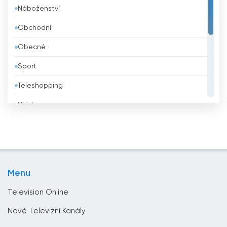
Náboženství
Belize
Obchodní
Bělorusko
Obecné
Benin
Sport
Bhútán
Teleshopping
Bolívie
Vláda
Bosna a Hercegovina
Vzdělávací
Brazílie
Zábava
Brunei
Životní styl
Bulharsko
Menu
Zprávy
Čad
Television Online
Černá hora
Nové Televizní Kanály
Česko