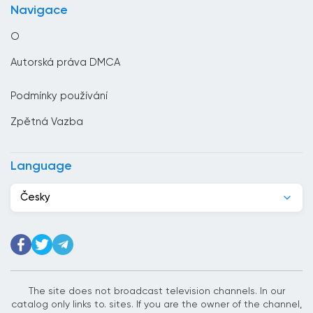
Navigace
Chile
O
Chorvatsko
Autorská práva DMCA
Čína
Podmínky používání
Čínská republika
Zpětná Vazba
Dánsko
Dominikánská republika
Language
Džibutsko
Česky
Egypt
Ekvádor
Estonsko
Etiopie
The site does not broadcast television channels. In our
catalog only links to. sites. If you are the owner of the channel,