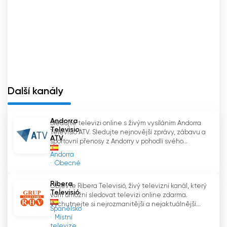
Další kanály
Andorra
Sledujte televizi online s živým vysíláním Andorra
Televisio
Televisio ATV. Sledujte nejnovější zprávy, zábavu a
ATV
sportovní přenosy z Andorry v pohodlí svého...
Andorra
Obecné
Ribera
Objevte Ribera Televisió, živý televizní kanál, který
Televisió
vám umožní sledovat televizi online zdarma.
Vychutnejte si nejrozmanitější a nejaktuálnější...
Španělsko
Místní
televize