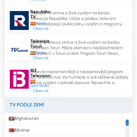
Republika
Sledujte TV online a živé vysílání na kanálu
TV
Telewizja Republika. Užijte si polskou televizní
Polsko
stanici nabízející publicistiku, vysílání a magazíny,...
Obecné
Telewizja
Sledujte televizi online a živé vysílání na kanálu
Toruń
Television Torun. Mějte přehled o nejdůležitějších
Polsko
událostech v Toruni a okolí. Program Torun News...
Obecné
IB3
Objevte nejrozmanitější a nejzajímavější program
Television
IB3 Televisió live. Vychutnejte si své oblíbené pořady
a živé vysílání z pohodlí domova. Nenechte si...
Španělsko
Obecné
TV PODLE ZEMÍ
Afghánistán
Albánie