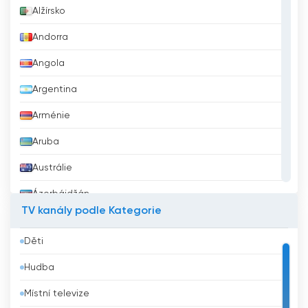
Alžírsko
Andorra
Angola
Argentina
Arménie
Aruba
Austrálie
Ázerbájdžán
TV kanály podle Kategorie
Bahrajn
Děti
Bangladéš
Hudba
Barbados
Místní televize
Belgie