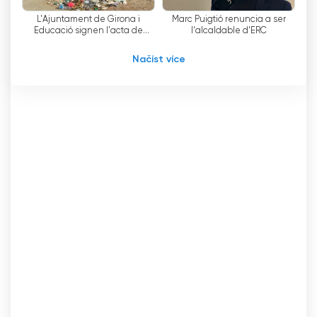
komunity.
L'Ajuntament de Girona i
Marc Puigtió renuncia a ser
Educació signen l'acta de
l'alcaldable d'ERC
TV Girona Sledujte živé vysílání live
lliurament de la nau de l'antiga
Simon
Načíst více