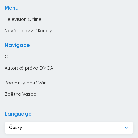
Životní styl
Bulharsko
Menu
Zprávy
Čad
Television Online
Černá hora
Nové Televizní Kanály
Česko
Navigace
Chile
O
Chorvatsko
Autorská práva DMCA
Čína
Podmínky používání
Čínská republika
Zpětná Vazba
Dánsko
Dominikánská republika
Language
Džibutsko
Česky
Egypt