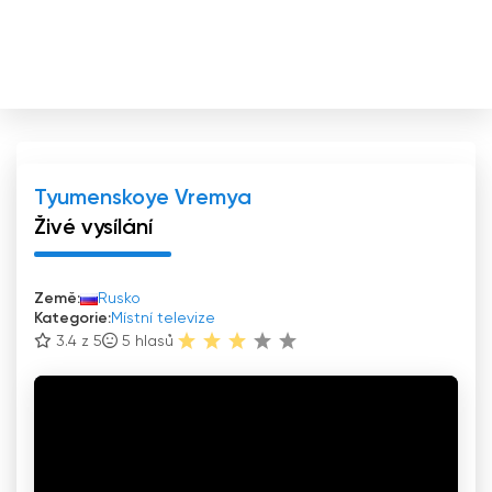
Tyumenskoye Vremya
Živé vysílání
Země:
Rusko
Kategorie:
Místní televize
3.4 z 5
5
hlasů