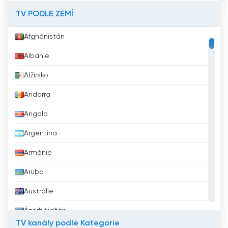
TV PODLE ZEMÍ
Afghánistán
Albánie
Alžírsko
Andorra
Angola
Argentina
Arménie
Aruba
Austrálie
Ázerbájdžán
TV kanály podle Kategorie