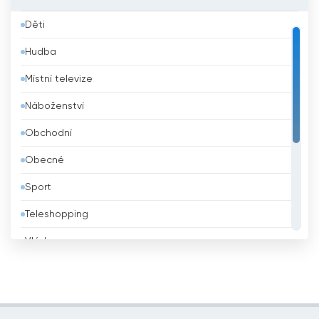
Bahrajn
Děti
Bangladéš
Hudba
Barbados
Místní televize
Belgie
Náboženství
Belize
Obchodní
Bělorusko
Obecné
Benin
Sport
Bhútán
Teleshopping
Bolívie
Vláda
Bosna a Hercegovina
Vzdělávací
Brazílie
Zábava
Brunei