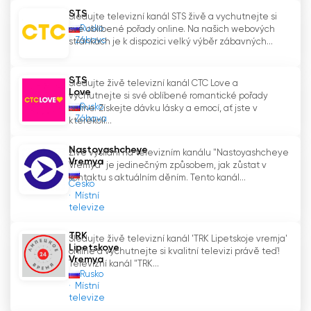
STS
Sledujte televizní kanál STS živě a vychutnejte si
Rusko
své oblíbené pořady online. Na našich webových
Zábava
stránkách je k dispozici velký výběr zábavných...
STS
Sledujte živě televizní kanál CTC Love a
Love
vychutnejte si své oblíbené romantické pořady
Rusko
online. Získejte dávku lásky a emocí, ať jste v
Zábava
kterékoli...
Nastoyashcheye
Živě vysílání na televizním kanálu "Nastoyashcheye
Vremya
Vremya" je jedinečným způsobem, jak zůstat v
kontaktu s aktuálním děním. Tento kanál...
Česko
Místní
televize
TRK
Sledujte živě televizní kanál 'TRK Lipetskoje vremja'
Lipetskoye
online a vychutnejte si kvalitní televizi právě teď!
Vremya
Televizní kanál "TRK...
Rusko
Místní
televize