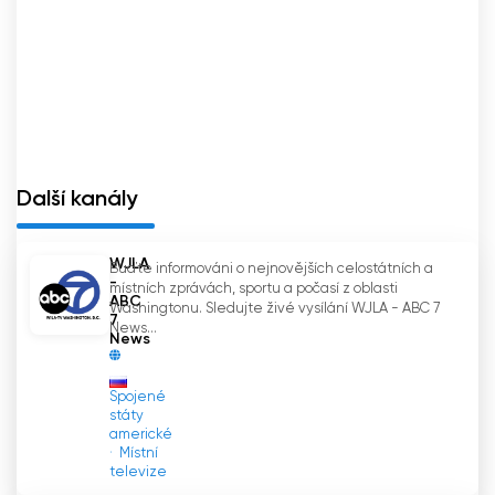
Další kanály
WJLA
Buďte informováni o nejnovějších celostátních a
-
místních zprávách, sportu a počasí z oblasti
ABC
Washingtonu. Sledujte živé vysílání WJLA - ABC 7
7
News...
News
Spojené
státy
americké
Místní
televize