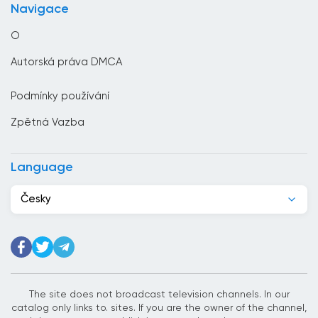
Navigace
Chile
O
Chorvatsko
Autorská práva DMCA
Čína
Podmínky používání
Čínská republika
Zpětná Vazba
Dánsko
Dominikánská republika
Language
Džibutsko
Česky
Egypt
Ekvádor
Estonsko
Etiopie
The site does not broadcast television channels. In our
catalog only links to. sites. If you are the owner of the channel,