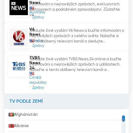
nabízejí včasné předpovědi, sledování bouřek a
News
informováni o nejnovějších zprávách, exkluzivních
bezpečnostní tipy týkající se počasí, čímž
rozhovorech a podrobném zpravodajství. Zůstaňte
Austrálie
ve...
pomáhají divákům zůstat připraveni a v
Zprávy
bezpečí během měnícího se počasí. KTIV News
V6
4 se zaměřuje na informovanost o počasí, a tak
Sledujte živé vysílání V6 News a buďte informováni o
News
nejnovějších zprávách z celého světa. Nalaďte si
udržuje komunitu informovanou a připravenou
Indie
tento oblíbený televizní kanál a sledujte...
zvládnout všechny problémy s počasím.
Zprávy
KTIV News 4 Sledujte živé vysílání live
TVBS
Sledujte živé vysílání TVBS News 24 online a buďte
News
informováni o nejnovějších zprávách a událostech.
24
Nalaďte si tento oblíbený televizní kanál a...
Čínská
republika
Zprávy
TV PODLE ZEMÍ
Afghánistán
Albánie