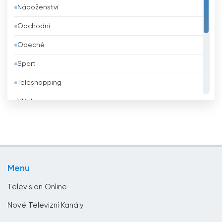
Náboženství
Belize
Obchodní
Bělorusko
Obecné
Benin
Sport
Bhútán
Teleshopping
Bolívie
Vláda
Bosna a Hercegovina
Vzdělávací
Brazílie
Zábava
Brunei
Životní styl
Bulharsko
Menu
Zprávy
Čad
Television Online
Černá hora
Nové Televizní Kanály
Česko