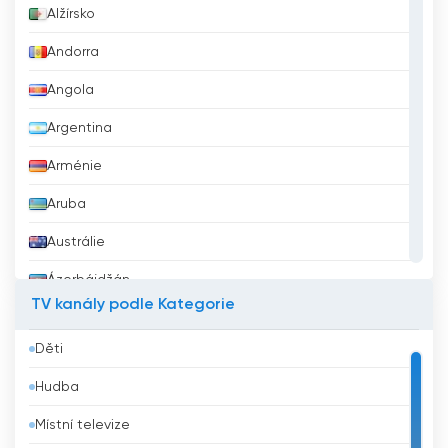
Alžírsko
Andorra
Angola
Argentina
Arménie
Aruba
Austrálie
Ázerbájdžán
TV kanály podle Kategorie
Bahrajn
Děti
Bangladéš
Hudba
Barbados
Místní televize
Belgie