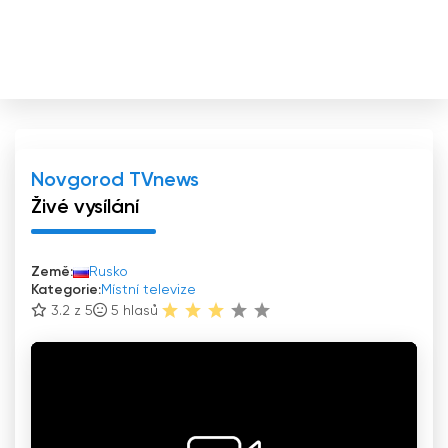
Novgorod TVnews
Živé vysílání
Země:
Rusko
Kategorie:
Místní televize
3.2 z 5
5
hlasů