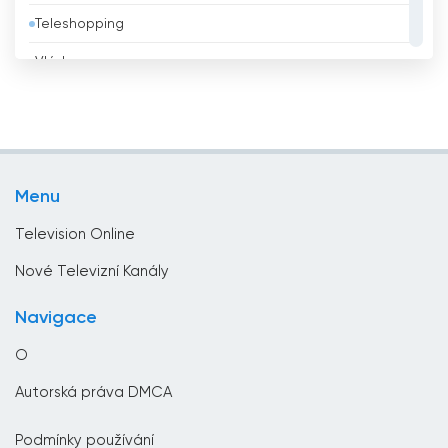
Teleshopping
Bolívie
Vláda
Bosna a Hercegovina
Vzdělávací
Brazílie
Zábava
Brunei
Životní styl
Bulharsko
Menu
Zprávy
Čad
Television Online
Černá hora
Nové Televizní Kanály
Česko
Navigace
Chile
O
Chorvatsko
Autorská práva DMCA
Čína
Podmínky používání