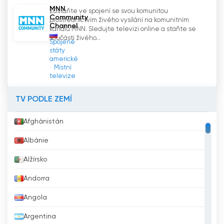
MNN
Zůstaňte ve spojení se svou komunitou
Community
prostřednictvím živého vysílání na komunitním
Channel
kanálu MNN. Sledujte televizi online a staňte se
součástí živého...
Spojené
státy
americké
Místní
televize
TV PODLE ZEMÍ
Afghánistán
Albánie
Alžírsko
Andorra
Angola
Argentina