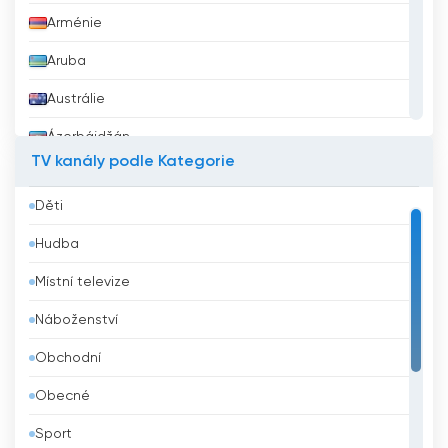
Arménie
Aruba
Austrálie
Ázerbájdžán
TV kanály podle Kategorie
Bahrajn
Děti
Bangladéš
Hudba
Barbados
Místní televize
Belgie
Náboženství
Belize
Obchodní
Bělorusko
Obecné
Benin
Sport
Bhútán