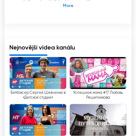
společností ve Velkém Novgorodě a
Novgorodské oblasti. Tato regionální televizní
společnost, která byla založena v dubnu 2004,
je nepostradatelným zdrojem informací pro
obyvatele regionu a zajišťuje nepřetržité
vysílání ve všech sídlech Novgorodské oblasti,
včetně Velikého Novgorodu, Šimska, Solců,
Nejnovější videa kanálu
Staré Rusi, Borovičí, Valdaje, Malé Višně,
Chudova, Cholmu, Pestova, Krestců, Batěckého
a Záluží.
Jedním z hlavních rysů Novgorodské regionální
televize je živé vysílání, které umožňuje divákům
Битбоксер Сергей Шевченко в
Успешная мама #17 Любовь
sledovat veškeré dění v regionu v reálném
«Детской студии»
Решетникова
čase. Díky tomu mají obyvatelé Novgorodské
oblasti jistotu, že dostanou nejnovější
informace o dění v jejich regionu.
Další výhodou Novgorodské regionální televize
je možnost sledovat televizi online. To