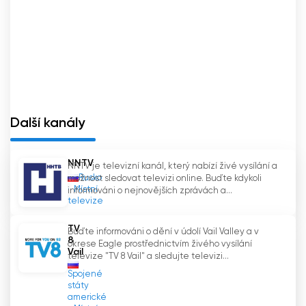
Další kanály
NNTV
NNTV je televizní kanál, který nabízí živé vysílání a
Rusko
možnost sledovat televizi online. Buďte kdykoli
Místní
informováni o nejnovějších zprávách a...
televize
TV
Buďte informováni o dění v údolí Vail Valley a v
8
okrese Eagle prostřednictvím živého vysílání
Vail
televize "TV 8 Vail" a sledujte televizi...
Spojené
státy
americké