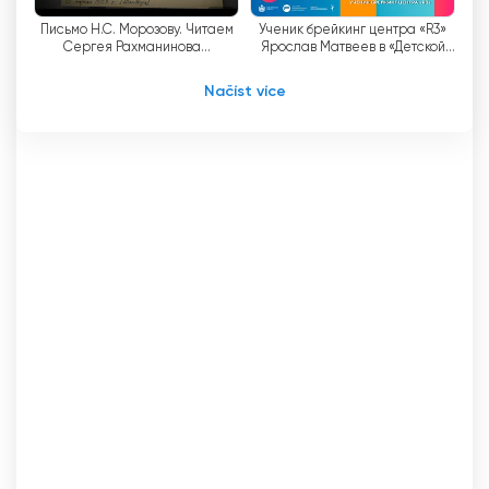
live
Письмо Н.С. Морозову. Читаем
Ученик брейкинг центра «R3»
Сергея Рахманинова...
Ярослав Матвеев в «Детской
студии»
Načíst více