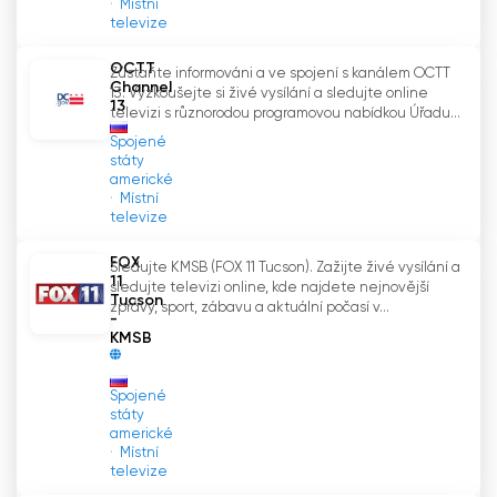
Místní
televize
OCTT
Zůstaňte informováni a ve spojení s kanálem OCTT
Channel
13. Vyzkoušejte si živé vysílání a sledujte online
13
televizi s různorodou programovou nabídkou Úřadu...
Spojené
státy
americké
Místní
televize
FOX
Sledujte KMSB (FOX 11 Tucson). Zažijte živé vysílání a
11
sledujte televizi online, kde najdete nejnovější
Tucson
zprávy, sport, zábavu a aktuální počasí v...
-
KMSB
Spojené
státy
americké
Místní
televize