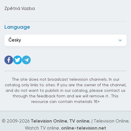
Čínská republika
Zpětná Vazba
Dánsko
Dominikánská republika
Language
Džibutsko
Česky
Egypt
Ekvádor
Estonsko
Etiopie
The site does not broadcast television channels. In our
catalog only links to. sites. If you are the owner of the channel,
Filipíny
and do not want to publish in our catalog, please contact us
through the feedback form and we will remove it.. This
Finsko
resource can contain materials 18+
Francie
© 2009-
2026
Television Online. TV online.
| Television Online.
Ghana
Watch TV online.
online-television.net