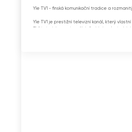
Yle TV1 - finská komunikační tradice a rozmani
Yle TV1 je prestižní televizní kanál, který vlast
TV1 je jedním z nejstarších finských televizních 
Kanál nabízí širokou škálu pořadů zahrnujících
finštině.
V letech 1958 až 1965 byla televize Yle TV1 z
pověst rozmanitého a kvalitního televizního ka
programu Yle TV1 tvoří faktografické pořady, k
nabídky kanálu.
Ve všední dny začíná program Yle TV1 v 5.55 
ranním programu následují reprízy a staré finsk
hodin pětiminutový teletext Yle News. Kromě t
Silnou stránkou Yle TV1 je její schopnost nabíd
Zpravodajství informuje diváky o domácích i s
sportovním fanouškům vzrušení a skvělé moment