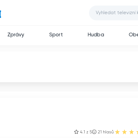
Zprávy
Sport
Hudba
Ob
4.1 z 5
21
hlasů