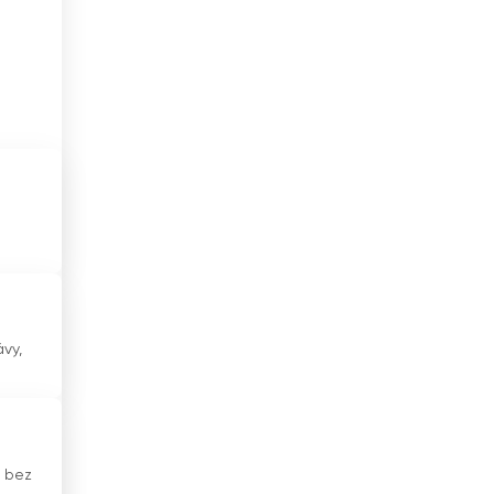
Ekvádor
Estonsko
ta.
Etiopie
ny
Filipíny
Finsko
Francie
Ghana
Gruzie
ávy,
Guatemala
Haiti
Honduras
y bez