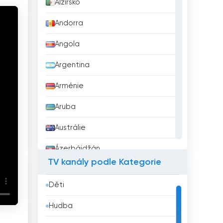
Alžírsko
Andorra
Angola
Argentina
Arménie
Aruba
Austrálie
Ázerbájdžán
TV kanály podle Kategorie
Bahrajn
Děti
Bangladéš
Hudba
Barbados