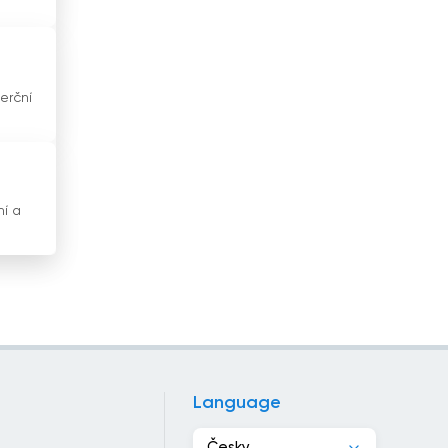
Hongkong
Indie
erční
Indonésie
Irák
Írán
ní a
Irsko
Island
Itálie
Izrael
Jamajka
Language
Japonsko
Česky