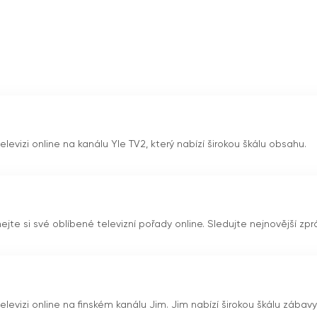
ultury a významně přispívá ke společenské diskusi a
ejí finské hodnoty a nabízejí různé pohledy na důležitá téma
je spolehlivým zdrojem informací a zábavným kanálem pro všech
televizi online na kanálu Yle TV2, který nabízí širokou škálu obsahu.
nejte si své oblíbené televizní pořady online. Sledujte nejnovější zpr
 televizi online na finském kanálu Jim. Jim nabízí širokou škálu zábav