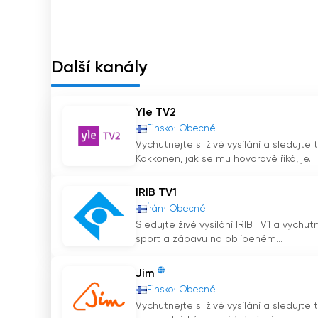
zábavné chvíle.
Yle TV1 je důležitou součástí finské mediální k
informovanosti. Rozmanité pořady kanálu odráž
Další kanály
Díky své dlouhé historii a silnému postavení 
Finy.
Yle TV2
Yle TV1 Sledujte živé vysílání live
Finsko
Obecné
Vychutnejte si živé vysílání a sledujte 
Kakkonen, jak se mu hovorově říká, je...
IRIB TV1
Írán
Obecné
Sledujte živé vysílání IRIB TV1 a vychut
sport a zábavu na oblíbeném...
Jim
Finsko
Obecné
Vychutnejte si živé vysílání a sledujte