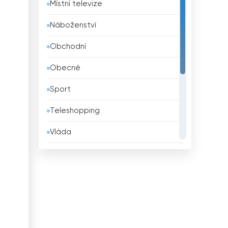
Místní televize
Belgie
Náboženství
Belize
Obchodní
Bělorusko
Obecné
Benin
Sport
Bhútán
Teleshopping
Bolívie
Vláda
Bosna a Hercegovina
Vzdělávací
Brazílie
Zábava
Brunei
Životní styl
Bulharsko
Zprávy
Čad