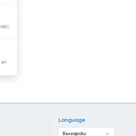
Катар
Кения
 NBC
Кипър
Киргизстан
Китай
 да
Колумбия
Конго
Косово
Коста Рика
Language
Кот д&#039;Ивоар
Български