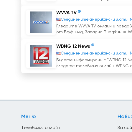
WVVA TV
Съединените американски щати
Гледайте WVVA TV онлайн и преда
от Блуфийлд, Западна Вирджиния. WV
WBNG 12 News
Съединените американски щати
Бъдете информирани с "WBNG 12 Ne
гледате телевизия онлайн. WBNG е 
Меню
Нави
Телевизия онлайн
За са