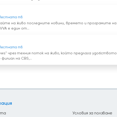
Местната тв
вайте на живо последните новини, времето и програмите на
VA е един от...
Местната тв
ws" чрез техния поток на живо, който предлага удобството
филиал на CBS,...
гация
йта
Условия за ползване