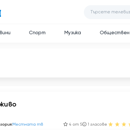
вини
Спорт
Музика
Обществен
 живо
гория:
Местната тв
4 от 5
1
гласове