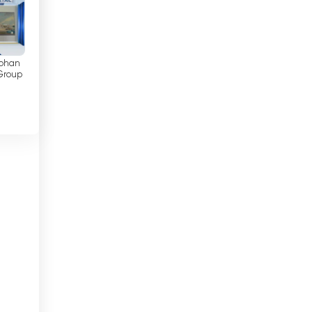
Джибути
Доминиканската република
и
Египет
Kohan
Group
Еквадор
Естония
Етиопия
Израел
Индия
Индонезия
Ирак
Иран