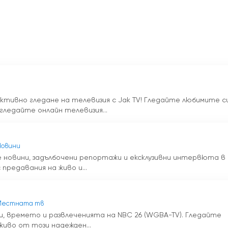
ктивно гледане на телевизия с Jak TV! Гледайте любимите с
гледайте онлайн телевизия...
Новини
 новини, задълбочени репортажи и ексклузивни интервюта в
предавания на живо и...
Местната тв
и, времето и развлеченията на NBC 26 (WGBA-TV). Гледайте
живо от този надежден...