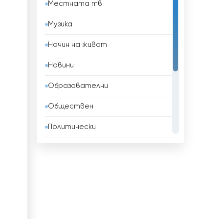
Местната тв
Бахрейн
Музика
Беларус
Начин на живот
Белгия
Новини
Белиз
Образователни
Бенин
Обществен
Боливия
Политически
Босна и Херцеговина
Развлекателни
Бразилия
Религиозни
Бруней
Спорт
Бутан
ТВ Магазини
България