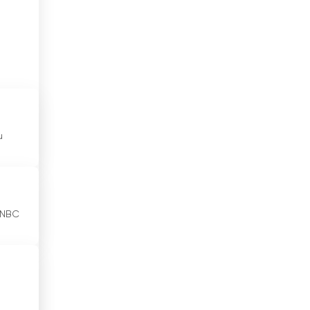
Ирландия
Исландия
Испания
Италия
Йемен
и
Йордания
Кабо Верде
 NBC
Казахстан
Камбоджа
Камерун
Канада