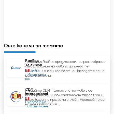
Още канали по темата
Pacífico
Телевизия Pacifico предлага голямо разнообразие
Televisión
от съдържание на живо, за да гледате
Перу
телевизия онлайн безплатно. Насладете се на
Местната
развлекателни...
тв
CDM
Гледайте CDM Internacional на живо и се
Internacional
насладете на широк спектър от завладяващи
телевизионни програми онлайн. Настройте се
Пуерто Рико
на този завладяващ...
Обществен