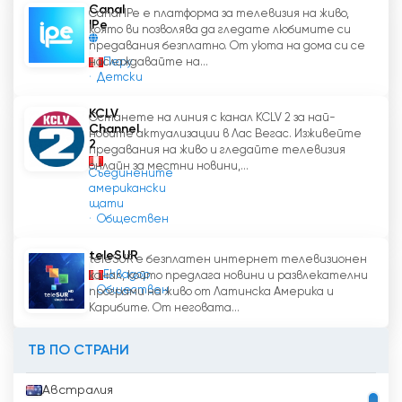
Canal
Canal IPe е платформа за телевизия на живо,
IPe
която ви позволява да гледате любимите си
предавания безплатно. От уюта на дома си се
Перу
наслаждавайте на...
Детски
KCLV
Останете на линия с канал KCLV 2 за най-
Channel
новите актуализации в Лас Вегас. Изживейте
2
предавания на живо и гледайте телевизия
онлайн за местни новини,...
Съединените
американски
щати
Обществен
teleSUR
teleSUR е безплатен интернет телевизионен
Еквадор
канал, който предлага новини и развлекателни
Обществен
програми на живо от Латинска Америка и
Карибите. От неговата...
ТВ ПО СТРАНИ
Австралия