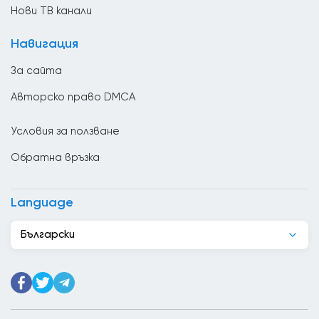
Ватикан
Нови ТВ канали
Великобритания
Навигация
Венецуела
За сайта
Виетнам
Авторско право DMCA
Гана
Условия за ползване
Гватемала
Обратна връзка
Германия
Грузия
Language
Гърция
Български
Дания
Джибути
Доминиканската република