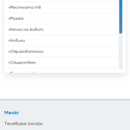
Местната тв
Бахрейн
Музика
Беларус
Начин на живот
Белгия
Новини
Белиз
Образователни
Бенин
Обществен
Боливия
Политически
Босна и Херцеговина
Развлекателни
Бразилия
Религиозни
Бруней
Спорт
Бутан
Меню
ТВ Магазини
България
Телевизия онлайн