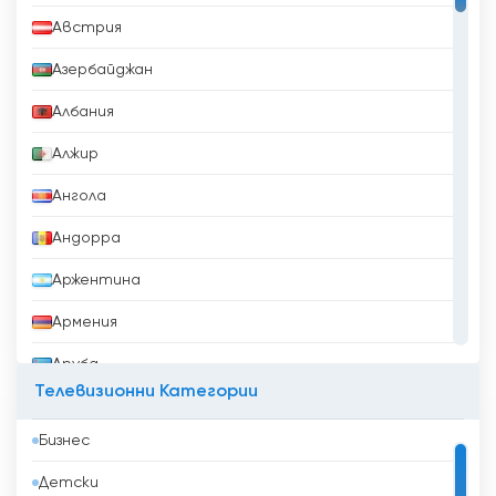
Австрия
Азербайджан
Албания
Алжир
Ангола
Андорра
Аржентина
Армения
Аруба
Телевизионни Категории
Афганистан
Бизнес
Бангладеш
Детски
Барбадос