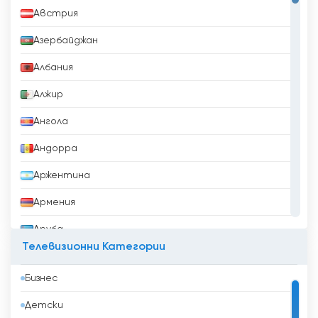
Австрия
Азербайджан
Албания
Алжир
Ангола
Андорра
Аржентина
Армения
Аруба
Телевизионни Категории
Афганистан
Бизнес
Бангладеш
Детски
Барбадос