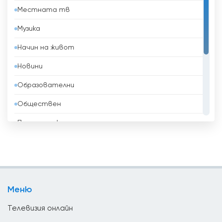
Местната тв
Бахрейн
Музика
Беларус
Начин на живот
Белгия
Новини
Белиз
Образователни
Бенин
Обществен
Боливия
Политически
Босна и Херцеговина
Развлекателни
Бразилия
Религиозни
Бруней
Спорт
Бутан
Меню
ТВ Магазини
България
Телевизия онлайн
Ватикан