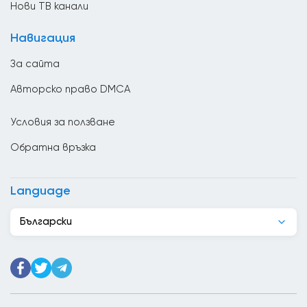
Нови ТВ канали
Великобритания
Навигация
Венецуела
За сайта
Виетнам
Авторско право DMCA
Гана
Условия за ползване
Гватемала
Обратна връзка
Германия
Грузия
Language
Гърция
Български
Дания
Джибути
Доминиканската република