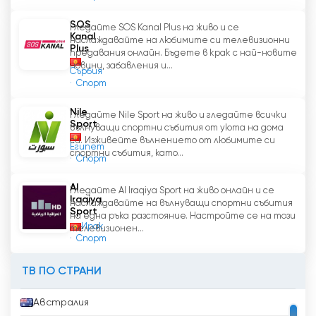
Освен това KTRK SPORT служи като
SOS
Гледайте SOS Kanal Plus на живо и се
Kanal
платформа за начинаещи спортисти, които
наслаждавайте на любимите си телевизионни
Plus
предавания онлайн. Бъдете в крак с най-новите
могат да покажат своите таланти и да
новини, забавления и...
получат признание. Като представя местни
Сърбия
Спорт
спортни събития и състезания, каналът
дава възможност за изява на изгряващи
Nile
Гледайте Nile Sport на живо и гледайте всички
таланти и им помага да си проправят път
Sport
вълнуващи спортни събития от уюта на дома
към професионална кариера в спорта. Това
си. Изживейте вълнението от любимите си
Египет
е от полза не само за самите тях, но и
спортни събития, като...
Спорт
допринася за цялостното развитие на
спорта в страната.
Al
Гледайте Al Iraqiya Sport на живо онлайн и се
Iraqiya
наслаждавайте на вълнуващи спортни събития
Sport
на една ръка разстояние. Настройте се на този
KTRK Sport TV гледай на живо
Ирак
телевизионен...
безплатно
Спорт
ТВ ПО СТРАНИ
Австралия