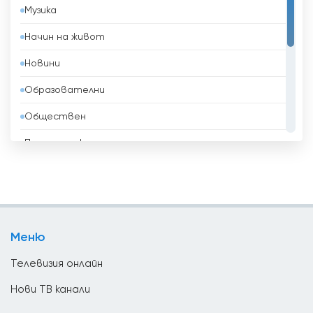
Музика
Беларус
Начин на живот
Белгия
Новини
Белиз
Образователни
Бенин
Обществен
Боливия
Политически
Босна и Херцеговина
Развлекателни
Бразилия
Религиозни
Бруней
Спорт
Бутан
Меню
ТВ Магазини
България
Телевизия онлайн
Ватикан
Нови ТВ канали
Великобритания