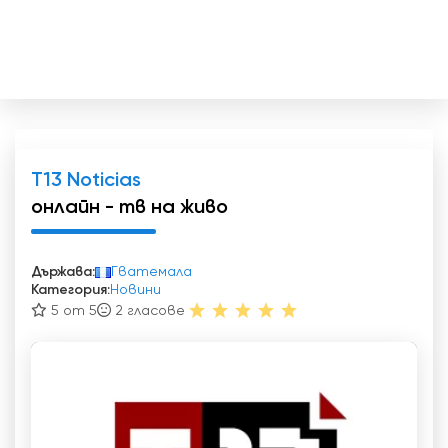
T13 Noticias
онлайн - тв на живо
Държава:
Гватемала
Категория:
Новини
5 от 5
2
гласове