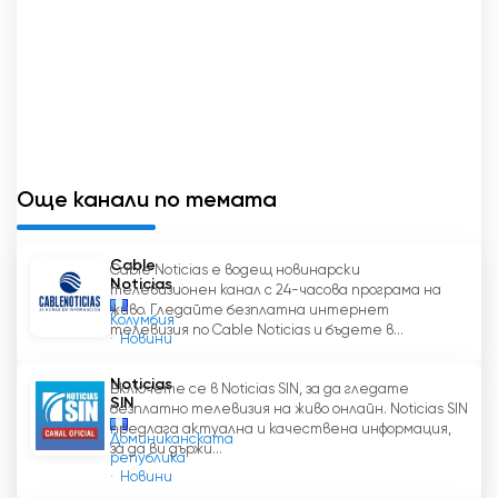
Още канали по темата
Cable
Cable Noticias е водещ новинарски
Noticias
телевизионен канал с 24-часова програма на
живо. Гледайте безплатна интернет
Колумбия
телевизия по Cable Noticias и бъдете в...
Новини
Noticias
Включете се в Noticias SIN, за да гледате
SIN
безплатно телевизия на живо онлайн. Noticias SIN
предлага актуална и качествена информация,
Доминиканската
за да ви държи...
република
Новини