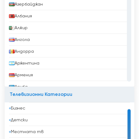
Азербайджан
Албания
Алжир
Ангола
Андорра
Аржентина
Армения
Аруба
Телевизионни Категории
Афганистан
Бизнес
Бангладеш
Детски
Барбадос
Местната тв
Бахрейн