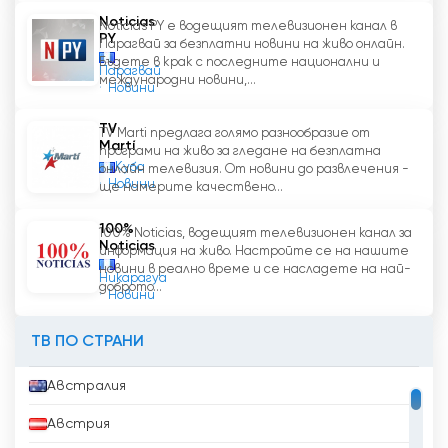
Noticias
Noticias PY е водещият телевизионен канал в
PY
Парагвай за безплатни новини на живо онлайн.
Бъдете в крак с последните национални и
Парагвай
международни новини,...
Новини
TV
TV Marti предлага голямо разнообразие от
Martí
програми на живо за гледане на безплатна
Куба
онлайн телевизия. От новини до развлечения -
Новини
ще намерите качествено...
100%
100% Noticias, водещият телевизионен канал за
Noticias
информация на живо. Настройте се на нашите
новини в реално време и се насладете на най-
Никарагуа
доброто...
Новини
ТВ ПО СТРАНИ
Австралия
Австрия