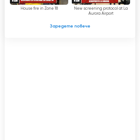
подчертае човешката страна на
House fire in Zone 18
New screening protocol at La
фактите. Освен това зрителите могат да
Aurora Airport
се насладят на програмиране на живо или
да гледат безплатно телевизия в
Заредете повече
интернет.
T13 Noticias гледай на живо
безплатно