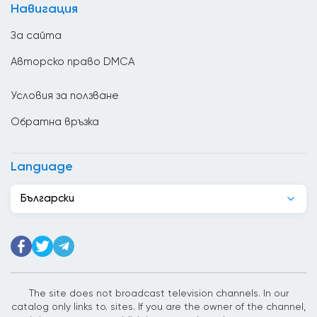
Навигация
Венецуела
За сайта
Виетнам
Авторско право DMCA
Гана
Условия за ползване
Гватемала
Обратна връзка
Германия
Грузия
Language
Гърция
Български
Дания
Джибути
Доминиканската република
Египет
The site does not broadcast television channels. In our
catalog only links to. sites. If you are the owner of the channel,