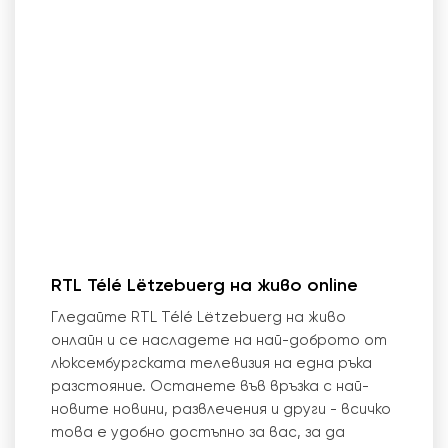
RTL Télé Lëtzebuerg на живо online
Гледайте RTL Télé Lëtzebuerg на живо
онлайн и се насладете на най-доброто от
люксембургската телевизия на една ръка
разстояние. Останете във връзка с най-
новите новини, развлечения и други - всичко
това е удобно достъпно за вас, за да