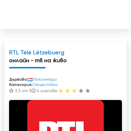
RTL Télé Lëtzebuerg
онлайн - тв на живо
Държава:
Люксембург
Категория:
Обществен
3.3 от 5
4
гласове