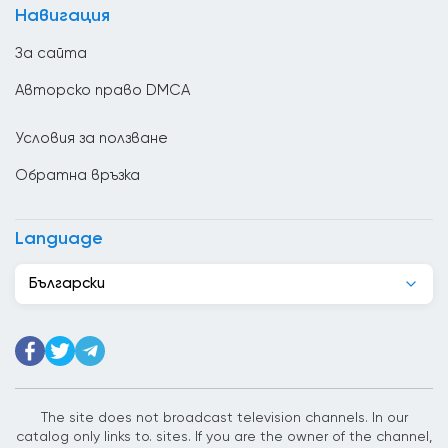
Навигация
Венецуела
За сайта
Виетнам
Авторско право DMCA
Гана
Условия за ползване
Гватемала
Обратна връзка
Германия
Грузия
Language
Гърция
Български
Дания
Джибути
Доминиканската република
Египет
The site does not broadcast television channels. In our
catalog only links to. sites. If you are the owner of the channel,