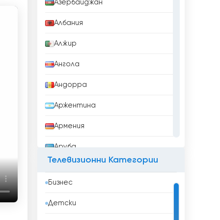
Азербайджан
Албания
Алжир
Ангола
Андорра
Аржентина
Армения
Аруба
Телевизионни Категории
Афганистан
Бизнес
Бангладеш
Детски
Барбадос