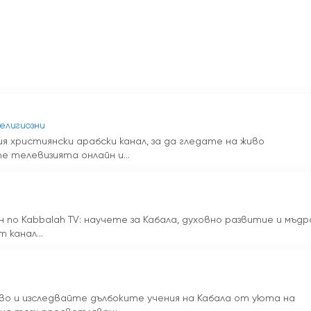
ането на живо на Kabbalah TV е удобството, което
аше да чакате определен час, за да гледате любимата с
и поради ограничено време. Благодарение на предаванет
Kabbalah TV, когато им е удобно, като гарантират, че
ние, което се споделя.
елевизия онлайн революционизира начина, по който хора
Религиозни
отчита тази промяна и прегръща цифровия пейзаж, за да
ия християнски арабски канал, за да гледате на живо
авяйки съдържанието си онлайн, Kabbalah TV гарантира, 
е телевизията онлайн и...
да се възползват от мъдростта и прозренията, споделя
е получи разнообразен набор от гледни точки и опит,
 при обучението.
 по Kabbalah TV: научете за Кабала, духовно развитие и мъд
 канал...
о подбрано, за да задоволи широк спектър от интереси и
ни напътствия, личностно израстване или по-дълбоко
о да му предложи. От провокиращи мисълта документални
ка програма на канала е създадена, за да ангажира и
иво и изследвайте дълбоките учения на Кабала от уюта на