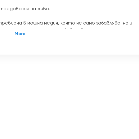
 предавания на живо.
евърна в мощна медия, която не само забавлява, но и
изането на стрийминга на живо и възможността за гледа
ма от канали, които отговарят на различни интереси и
привлякъл вниманието на милиони хора по света, е Kabbal
чва 24 часа в денонощието и предлага широк спектър от
начин на живот, образование, семейство, лекции и лични
ание Kabbalah TV има за цел да предостави на зрителит
вайки пропастта между древната мъдрост и съвременния
водена от известния кабалист Майкъл Лайтман, е
а да направи дълбоките учения на Кабала достъпни за
от програми и лекции по този просветляващ канал. Като
abbalah TV гарантира, че зрителите могат да получат
 всяка точка на света и по всяко време.