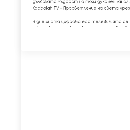
дълбоката мъдрост на този духовен канал.
Kabbalah TV - Просветление на света чрез
В днешната цифрова ера телевизията се пр
образова и просвещава зрителите. С навл
на телевизия онлайн се появиха широка га
предпочитания. Един такъв канал, който е 
TV.
Kabbalah TV е уникален канал, който излъ
актуални предавания, култура, духовност, 
истории. Със своето разнообразно съдърж
цялостно разбиране за живота, преодоля
живот.
Международната академия по кабала, ръко
движещата сила зад Kabbalah TV. С мисият
всички, академията предлага широка гама 
използва силата на стрийминга на живо, K
достъп до това трансформиращо знание от