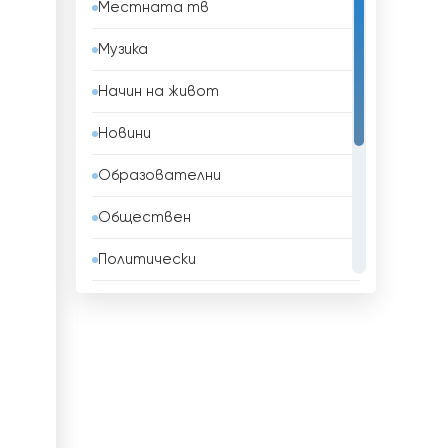
Местната тв
Бахрейн
Музика
Беларус
Начин на живот
Белгия
Новини
Белиз
Образователни
Бенин
Обществен
Боливия
Политически
Босна и Херцеговина
Развлекателни
Бразилия
Религиозни
Бруней
Спорт
Бутан
ТВ Магазини
България