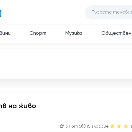
вини
Спорт
Музика
Обществен
тв на живо
3.1 от 5
15
гласове