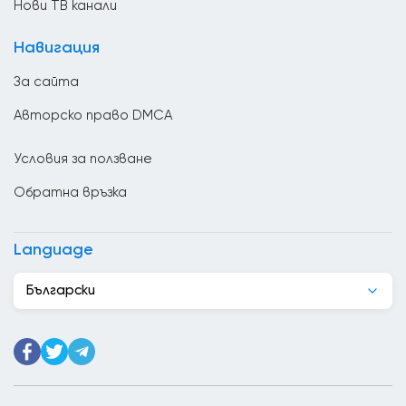
Нови ТВ канали
Великобритания
Навигация
Венецуела
За сайта
Виетнам
Авторско право DMCA
Гана
Условия за ползване
Гватемала
Обратна връзка
Германия
Грузия
Language
Гърция
Български
Дания
Джибути
Доминиканската република