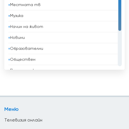
Местната тв
Бахрейн
Музика
Беларус
Начин на живот
Белгия
Новини
Белиз
Образователни
Бенин
Обществен
Боливия
Политически
Босна и Херцеговина
Развлекателни
Бразилия
Религиозни
Бруней
Спорт
Бутан
Меню
ТВ Магазини
България
Телевизия онлайн
Ватикан