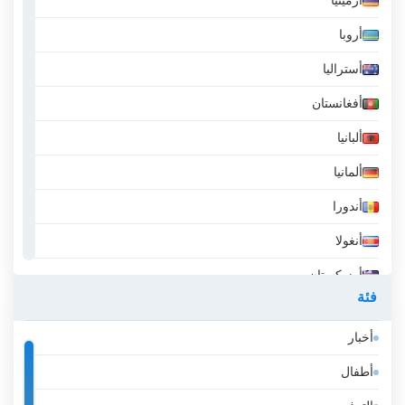
أرمينيا
أروبا
أستراليا
أفغانستان
ألبانيا
ألمانيا
أندورا
أنغولا
أوزبكستان
فئة
أيسلندا
أخبار
إثيوبيا
أطفال
إسبانيا