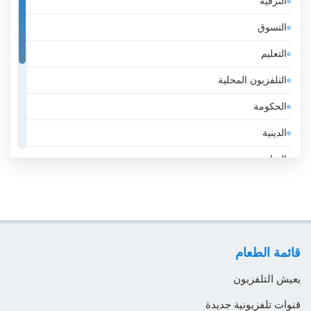
الترفيه
إستونيا
التسوق
إسرائيل
التعليم
إيران
التلفزيون المحلية
إيطاليا
الحكومة
الأرجنتين
الدينية
الأردن
الرياضة
الأوروغواي
عامة
الإكوادور
عمل
الإمارات
لايف ستايل
الباراغواي
قائمة الطعام
موسيقى
البحرين
يعيش التلفزيون
البرازيل
قنوات تلفزيونية جديدة