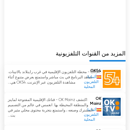
المزيد من القنوات التلفزيونية
OK54
OK54 - محطة التلفزيون الإقليمية في غرب راينلاند بالاتينات.
ألمانيا
شاهد البرنامج في بث مباشر واستمتع بعرض متنوع أثناء
التلفزيون
مشاهدة التلفزيون عبر الإنترنت. OK54 هي...
المحلية
OK
اكتشف OK Mainz - قناتك الإقليمية المفتوحة لماينز
Mainz
والمنطقة المحيطة بها. انغمس في عالم من التصميم
ألمانيا
المشترك وصنعه ، واستمتع بتجربة محتوى محلي مثير في
التلفزيون
بث...
المحلية