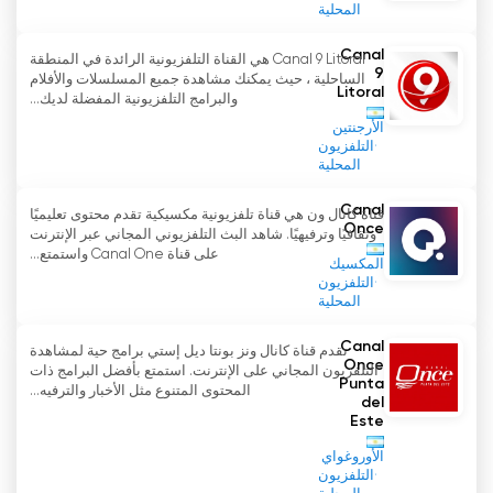
المحلية
Canal
Canal 9 Litoral هي القناة التلفزيونية الرائدة في المنطقة
9
الساحلية ، حيث يمكنك مشاهدة جميع المسلسلات والأفلام
Litoral
والبرامج التلفزيونية المفضلة لديك...
الأرجنتين
التلفزيون
المحلية
Canal
قناة كانال ون هي قناة تلفزيونية مكسيكية تقدم محتوى تعليميًا
Once
وثقافيًا وترفيهيًا. شاهد البث التلفزيوني المجاني عبر الإنترنت
على قناة Canal One واستمتع...
المكسيك
التلفزيون
المحلية
Canal
تقدم قناة كانال ونز بونتا ديل إستي برامج حية لمشاهدة
Once
التلفزيون المجاني على الإنترنت. استمتع بأفضل البرامج ذات
Punta
المحتوى المتنوع مثل الأخبار والترفيه...
del
Este
الأوروغواي
التلفزيون