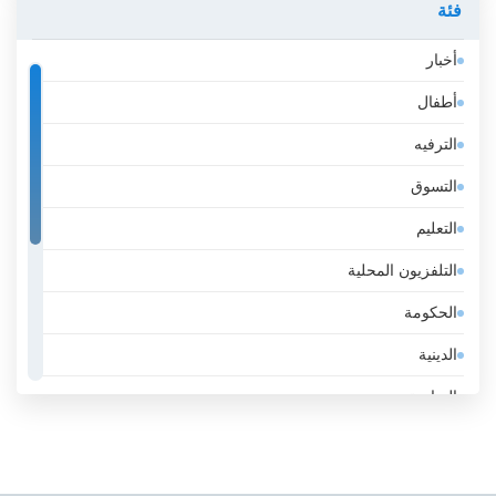
فئة
أيسلندا
أخبار
إثيوبيا
أطفال
إسبانيا
الترفيه
إستونيا
التسوق
إسرائيل
التعليم
إيران
التلفزيون المحلية
إيطاليا
الحكومة
الأرجنتين
الدينية
الأردن
الرياضة
الأوروغواي
عامة
الإكوادور
عمل
الإمارات