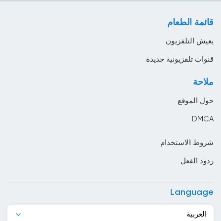
لايف ستايل
الباراغواي
قائمة الطعام
موسيقى
البحرين
يعيش التلفزيون
البرازيل
قنوات تلفزيونية جديدة
البرتغال
ملاحة
البوسنة والهرسك
حول الموقع
البيرو
DMCA
التشيك
شروط الاستخدام
الجبل الأسود
ردود الفعل
الجزائر
الدانمارك
Language
الرأس الأخضر
العربية