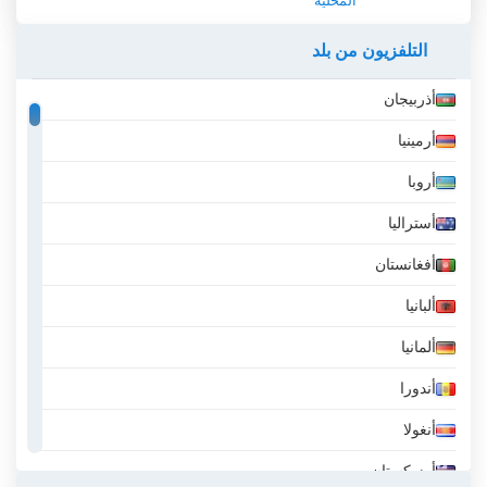
المحلية
التلفزيون من بلد
أذربيجان
أرمينيا
أروبا
أستراليا
أفغانستان
ألبانيا
ألمانيا
أندورا
أنغولا
أوزبكستان