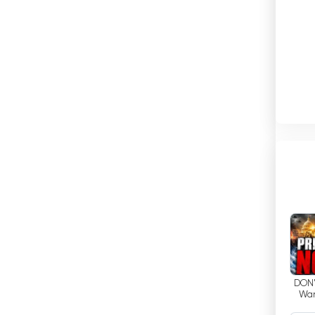
البرازيل
البرتغال
البوسنة والهرسك
البيرو
التشيك
ر لقناة Amazing
الجبل الأسود
Amazing
الجزائر
الدانمارك
الرأس الأخضر
كن
DON'
السعودية
Wan