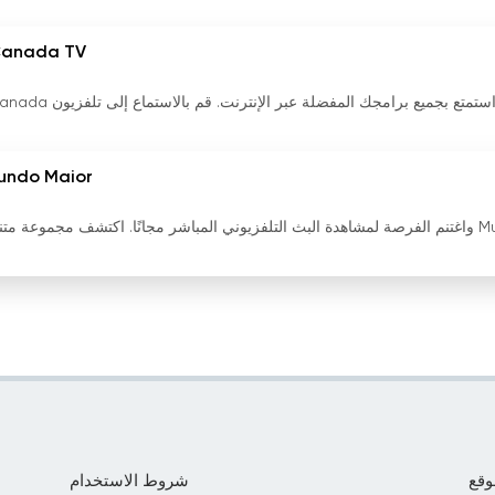
anada TV
شاهد البث المباشر لتلفزيون GH Canada واستمتع بجميع برامجك المف
undo Maior
شاهد البث التلفزيوني المباشر لـ Mundo Maior واغتنم الفرصة لمشاهدة البث التلفزيوني المباشر مجانًا. اكتشف مجموعة 
وقع
شروط الاستخدام