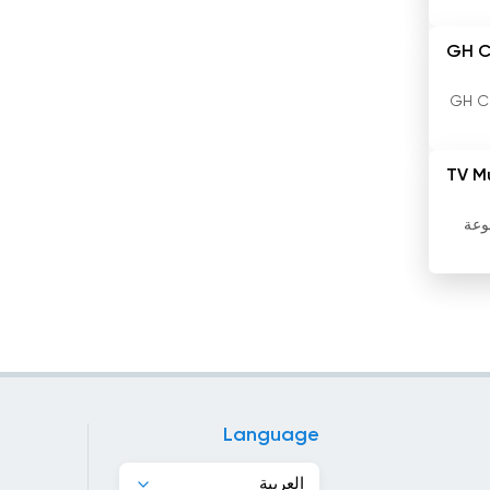
باربادوس
GH C
باكستان
ضلة عبر الإنترنت. قم بالاستماع إلى تلفزيون GH Canada
بروناي
بلجيكا
TV M
بلغاريا
متنوعة
بليز
بنغلاديش
بنما
بنين
Language
بورتوريكو
العربية