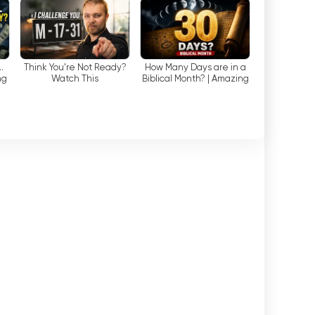
الزمنية والتفضيلات الفردية.
يتجلى التزام 
المفاهيم الدينية الخاطئة إلى استكشاف وجهات نظر بديلة 
…
Think You’re Not Ready?
How Many Days are in a
ng
Watch This
Biblical Month? | Amazing
Discoveries
TV على تمكين المشاهدين من التشكيك في الروايات السائدة واتخاذ قرارات مستنيرة.
إن توفر مح
مهمتها إلى جمهور واسع. تعد إمكانية الوصول هذه أمرًا ب
الذين يبحثون عن معلومات دقيقة وفهم أعمق للعالم من
في الختام، veries TV
والإعلام والرعاية الصحية. ومن خلال ندواتهم ومنشوراتهم
لتمكين الأفراد من اتخاذ قرارات أفضل في حياتهم. من خ
قناة Amazing Discoveries TV أن محتواها متاح للجمهور العالمي، مما يعزز التفكير النقدي والاستكشاف الفكري.
Amazing Discoveries شاهد البث المباشر الآن عبر الإنترنت