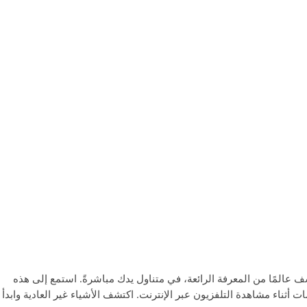
مباشر لـ Amazing Discoveries واستكشف عالمًا من المعرفة الرائعة، في متناول يدك مباشرةً. استمع إلى هذه
ت أثناء مشاهدة التلفزيون عبر الإنترنت. اكتشف الأشياء غير العادية وابدأ