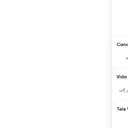
المكسيك
المملكة المتحدة
النرويج
النمسا
Cana
النيبال
ى
الهند
Vida
الولايات المتحدة
اليابان
ار إلى
اليمن
Tele
اليونان
بابوا غينيا الجديدة