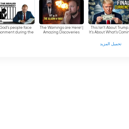
قناة Amazing Discoveries TV بتوفير معلومات تغير الحياة في مجموعة متنوعة من المواضيع التي تغطيها. من ف
حول التاريخ والعلوم، توفر هذه القناة التلفزيونية منصة للتفكير النقدي
 God’s people face
The Warnings are Here! |
This Isn’t About Trump
والاستكشاف الفكري. من خلال تقديم الحجج القائمة على الأدلة والمناقشات المثيرة للتفكير، تعمل قناة Amazing Discoveries
sonment during the
Amazing Discoveries
It’s About What’s Comi
ime of Trouble? |
azing Questions
تحميل المزيد
توى قناة Amazing Discoveries TV عبر وسائل مختلفة، بما في ذلك الإنترنت والراديو والتلفزيون، يضمن وصول
الغ الأهمية في عصر تتوفر فيه المعلومات بسهولة ولكنها غالبًا ما تكون
مضللة أو متحيزة. من خلال تقديم مصدر موثوق وجدير بالثقة للمعرفة، تعمل قناة Amazing Discoveries TV كمورد قيم للأفراد
 حولهم.
Amazing Disco هي منظمة مسجلة غير ربحية مكرسة لفضح الخداع والخطأ في الدين والتاريخ والعلوم
 وبرامجهم الإذاعية، فإنهم يسعون جاهدين لتوفير معلومات وأدلة تغير حيات
لال خيار البث المباشر والقدرة على مشاهدة التلفزيون عبر الإنترنت، تضم