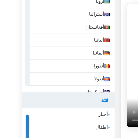
أروبا
أستراليا
أفغانستان
ألبانيا
ألمانيا
أندورا
أنغولا
أوزبكستان
فئة
أيسلندا
أخبار
إثيوبيا
أطفال
إسبانيا