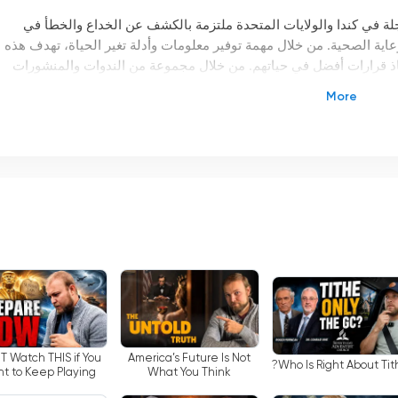
 غير ربحية مسجلة في كندا والولايات المتحدة ملتزمة بالكشف عن الخداع والخطأ في
رعاية الصحية. من خلال مهمة توفير معلومات وأدلة تغير الحياة، تهدف هذه
 لاتخاذ قرارات أفضل في حياتهم. من خلال مجموعة من الندوات والمنشورات
برنامج Amazing Discoveries TV إلى جمهور عالمي ويوفر لهم الفرصة للوصول إلى المحتوى الخاص بهم من خلال
.
إحدى الميزات الرئيسية لبرنامج Amazing Discoveries TV هو خيار البث المباشر، والذي يسمح للمشاهدين بمشاهدة التلفزيون
للأفراد البقاء على اطلاع بأحدث البرامج الإذاعية والندوات دون التقيد
بمشاهدة التلفزيون التقليدية. سواء كنت في المنزل أو في العمل أو أثناء التنقل، يمكنك الوصول إلى البث المباش
يعد خيار البث المباشر مفيدًا بشكل خاص للأفراد الذين لا يستطيعون حضور الندوات شخصيًا. تنظم قناة  Discoveries TV
ون الضوء على مواضيع مختلفة. ومن خلال تقديم بث مباشر لهذه الندوات،
لمشاركة والاستفادة من ثروة المعرفة التي يتم تبادلها. تتيح هذه الشمولية
تمكنوا من الوصول إليها بطريقة أخرى.
بالإضافة إلى البث المباشر، يقدم Amazing Discoveries TV أيضًا مجموعة واسعة من المحتوى حسب الطلب. وهذا يعني أنه يم
T Watch THIS if You
America’s Future Is Not
Who Is Right About Tit
مسبقًا في الوقت الذي يناسبهم. سواء فاتتك حلقة معينة أو كنت ترغب
t to Keep Playing
What You Think
Church!
على مشاهدة التلفزيون عبر الإنترنت توفر المرونة اللازمة لتلبية الجداول