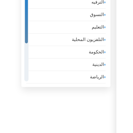
الترفيه
إستونيا
التسوق
إسرائيل
التعليم
إيران
التلفزيون المحلية
إيطاليا
الحكومة
الأرجنتين
الدينية
الأردن
الرياضة
الأوروغواي
عامة
الإكوادور
عمل
الإمارات
لايف ستايل
الباراغواي
موسيقى
البحرين