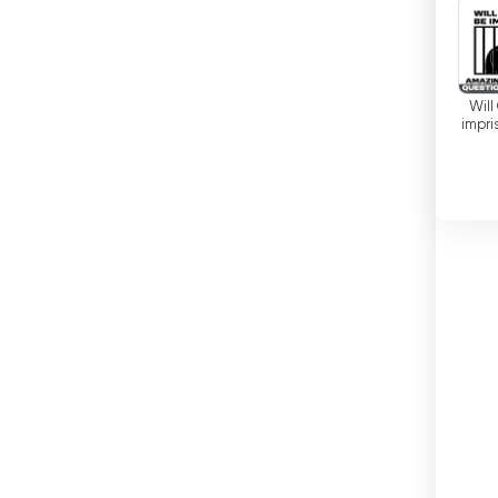
السلفادور
السنغال
ضح
السودان
Will
impri
T
السويد
Am
العراق
الفاتيكان
الفلبين
الكاميرون
هم
ن
الكويت
المجر
المغرب