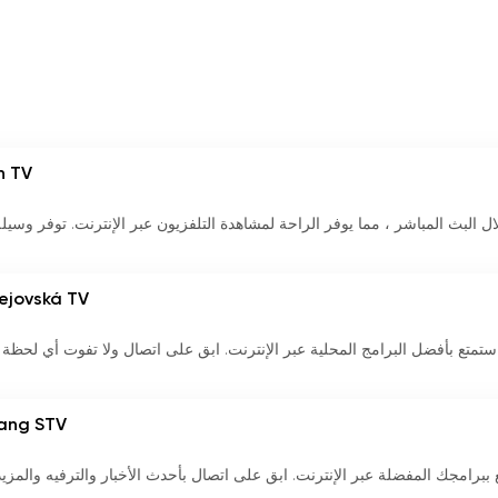
n TV
اع وترفيه مع "Vision TV" من خلال البث المباشر ، مما يوفر الراحة لمشاهدة التلفزيون عبر الإنترنت. توفر وسيل
ejovská TV
 البث المباشر لقناة Bardejovská TV واستمتع بأفضل البرامج المحلية عبر الإنترنت. ابق على اتصال ولا تفوت أي لحظ
iang STV
لمباشر لـ Zhejiang STV واستمتع ببرامجك المفضلة عبر الإنترنت. ابق على اتصال بأحدث الأخبار والترفيه والم