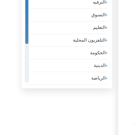
الترفيه
إستونيا
التسوق
إسرائيل
التعليم
إيران
التلفزيون المحلية
إيطاليا
الحكومة
الأرجنتين
الدينية
الأردن
الرياضة
الأوروغواي
عامة
الإكوادور
عمل
الإمارات
لايف ستايل
الباراغواي
موسيقى
البحرين