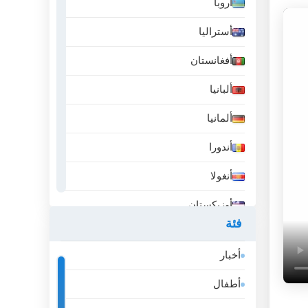
أروبا
أستراليا
أفغانستان
ألبانيا
ألمانيا
أندورا
أنغولا
أوزبكستان
فئة
أيسلندا
أخبار
إثيوبيا
أطفال
إسبانيا