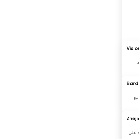
المكسيك
المملكة المتحدة
النرويج
النمسا
Visio
النيبال
ة
الهند
Bard
الولايات المتحدة
اليابان
ة مع
اليمن
Zhej
اليونان
زيد على
بابوا غينيا الجديدة