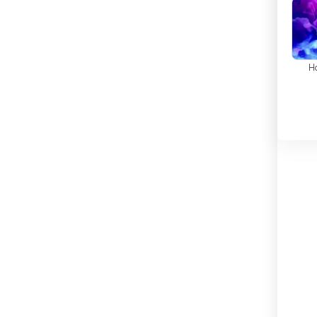
السلفادور
السنغال
السودان
H
السويد
العراق
الفاتيكان
ار
الفلبين
الكاميرون
الكويت
المجر
المغرب