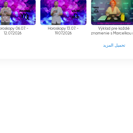
ا يضمن أن المحتوى الذي يتم بثه على TV8 ملائم وجذاب.
عة متنوعة من الاهتمامات. سواء كان محتوى إخباريًا أو ترفيهيًا أو رياضيًا أو تعليميًا، تقدم
هدون من العثور على شيء مثير للاهتمام في أي وقت، مما يعزز تجربة
oroskopy 06.07. -
Horoskopy 13.07. -
Výklad pre každé
12.07.2026
19.07.2026
znamenie s Marcelkou
20.07. - 26.07.2026
تحميل المزيد
 يضمن الدعم الفني والبنية التحتية المتوفرة للمشاهدين الاستمتاع بتجربة مشاهدة
لي الجودة في احترافية وخبرة موظفيها.
TV8 alebo Televízi هي قناة تلفزيونية تفاعلية بالكامل تقدم للمشاهدين تجربة فريدة وجذابة. ومن خلال خي
الإنترنت، مما يجعله في متناول جمهور أوسع. يضمن طاقم العمل والدعم
الفني أن القناة تقدم محتوى عالي الجودة باستمرار. إن التغطية وتكوين البرنامج وهيكل وجودة البث تجعل TV8 بعيدًا عن وسائط
ن يبحثون عن تجربة تلفزيونية تفاعلية وغامرة.