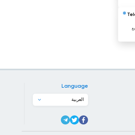
باربادوس
Tel
باكستان
مع
بروناي
بلجيكا
بلغاريا
بليز
بنغلاديش
Language
بنما
العربية
بنين
بورتوريكو