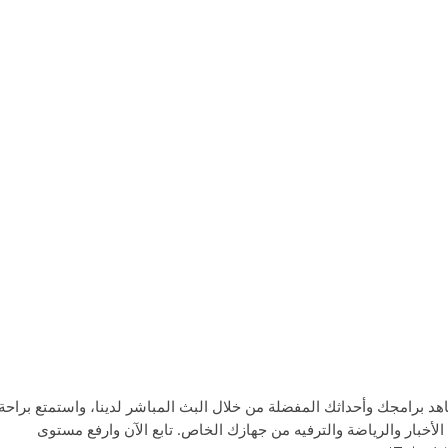
تجربة الترفيه المثالية مع Televízia Osem! شاهد برامجك وأحداثك المفضلة من خلال البث المباشر لدينا، واستمتع براحة
لأخبار والرياضة والترفيه من جهازك الخاص. تابع الآن وارفع مستوى