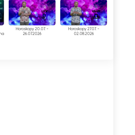
بعناية، مع الأخذ في الاعتبار اهتمامات وتفضيلات المشاهدين. وهذ
تم تصميم هيكل برامج TV8 لتلبية مجمو
القناة شيئًا للجميع. يضمن هذا التنوع أن يتمكن المشا
Horoskopy 20.07. -
Horoskopy 27.07. -
المشاهدة الشاملة.
 na
26.07.2026
02.08.2026
جودة البث على TV8 هي من الدرجة الأولى.
سلسة ومتواصلة. ويتجلى التزام القناة بتقديم محتوى عا
في الختام، a Osem
البث المباشر، يمكن للمشاهدين مشاهدة التلفزيون عبر 
الصور المتوسطة، مما يجعلها الخيار المفضل لأولئك الذي
Televízia Osem شاهد البث المباشر الآن عبر الإنترنت