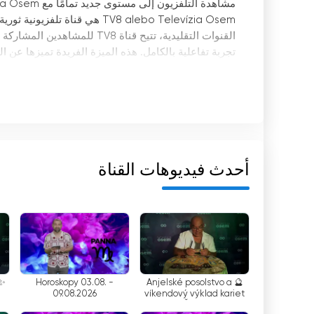
مشاهدة التلفزيون إلى مستوى جديد تمامًا مع Televízia Osem!
TV8 alebo Televízia Osem هي ق
القنوات التقليدية، تتيح قناة
تجربة تفاعلية بالكامل. هذه الميزة الفريدة تميزها عن
إحدى المزايا الرئيسية لـ TV8 هي
الاتصال، تخلق القناة بيئة ديناميكية وتفاعلية حيث يمك
تجربة المشاهدة أكثر جاذبية فحسب، بل يسمح أيضًا بم
علاوة على ذلك، توفر قناة TV8 خ
أولئك الذين قد لا يتمكنون من الوصول إلى التلفزيون الت
أحدث فيديوهات القناة
الوصول من TV8 خيارًا شائعًا لأولئك الذين ي
المحمولة.
يتم
باستمرار.
Horoskopy 03.08. -
🔮 Anjelské posolstvo a
09.08.2026
víkendový výklad kariet
so Štefanom✨
أبعد من طرق البث التقليدية من خلال تقديم خيار البث ا