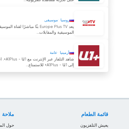
على تجربة مشاهدة تلفزيونية...
روسيا
موسيقى
يعد Europe Plus TV بثًا مباشر
الموسيقية والمقابلات...
أرمينيا
عامة
شاهد 
إلى A1Plus - Ա1+ للاستمتاع...
قائمة الطعام
ملاحة
يعيش التلفزيون
حول الم