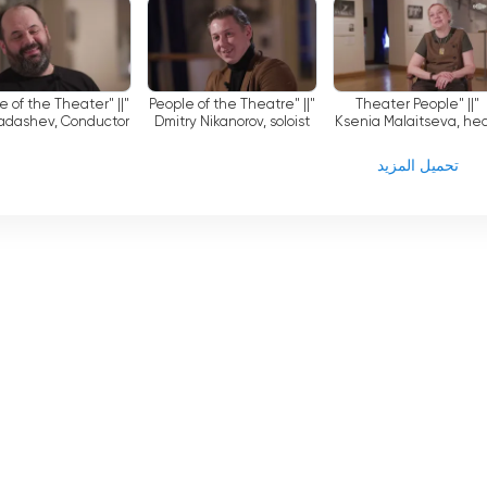
Opera Troupe
le of the Theater" ||
"People of the Theatre" ||
"Theater People" ||
Dadashev, Conductor
Dmitry Nikanorov, soloist
Ksenia Malaitseva, he
of the opera troupe.
of the painting and
decoration workshop.
تحميل المزيد