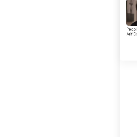
السلفادور
السنغال
السودان
"Peop
Arif 
السويد
العراق
الفاتيكان
الفلبين
الكاميرون
الكويت
المجر
المغرب