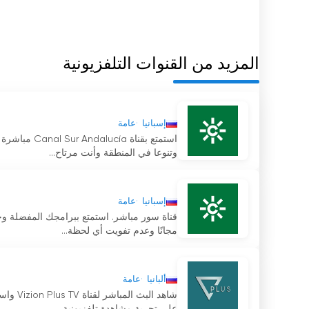
المزيد من القنوات التلفزيونية
إسبانيا
عامة
استمتع بقناة
وتنوعا في المنطقة وأنت مرتاح...
إسبانيا
عامة
قناة سور مباشر. استمتع ببرامجك المفضلة وجمي
مجانًا وعدم تفويت أي لحظة...
ألبانيا
عامة
شاهد ا