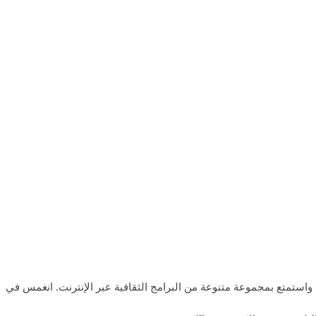
شاهد البث التلفزيوني المباشر لقناة روسيا K (Kultura) واستمتع بمجموعة متنوعة من البرامج الثقافية عبر الإنترنت. انغمس في