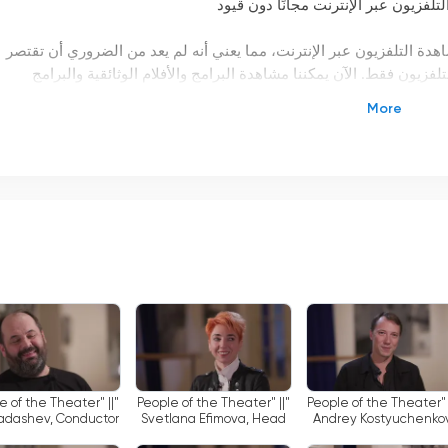
ة التلفزيون عبر الإنترنت، مما يعني أنه لم يعد من الضروري أن تقتصر
زيون فقط. الآن يمكننا مشاهدة البرامج والأفلام الوثائقية والبرامج
دى هذه القنوات التي تقدم البث المباشر وفرصة مشاهدة التلفزيون عبر
لثقافة والشخصيات الشهيرة. يمكنك هنا العثور على الكثير من البرامج
لتعرف على تاريخ الفن والأدب والموسيقى والمسرح. بفضل البث المباشر
شخص الاستمتاع بهذه البرامج دون قيود ومجانية تمامًا.
جها حتى مع الأطفال. لا يوجد شيء فاحش أو غير مقبول للمشاهدين الصغار
م الكثير من الأشياء الجديدة والمثيرة للاهتمام حول العالم والتاريخ
افة روسيا"، لن تحصل على معرفة جديدة فحسب، بل ستقضي أيضًا وقتًا مفيدً
سيا" بانتظام مجموعة متنوعة من البرامج الحوارية المخصصة لمختلف
ع الحالية المتعلقة بالثقافة والتعليم والسياسة. ستساعدك مثل هذه البرا
le of the Theater" ||
"People of the Theater" ||
"People of the Theater" 
ضل.
Dadashev, Conductor
Svetlana Efimova, Head
Andrey Kostyuchenkov
Accompanist of the
lighting artist