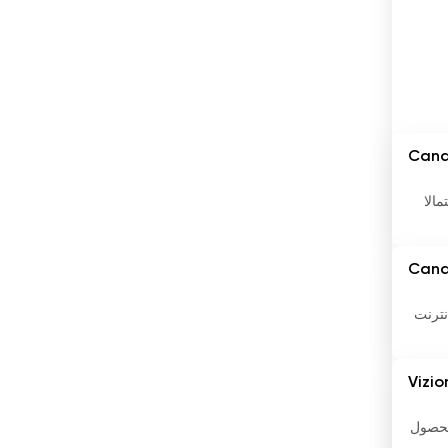
المكسيك
المملكة المتحدة
النرويج
النمسا
Cana
النيبال
تمالا
الهند
Cana
الولايات المتحدة
اليابان
نترنت
اليمن
Vizio
اليونان
رة للحصول
بابوا غينيا الجديدة