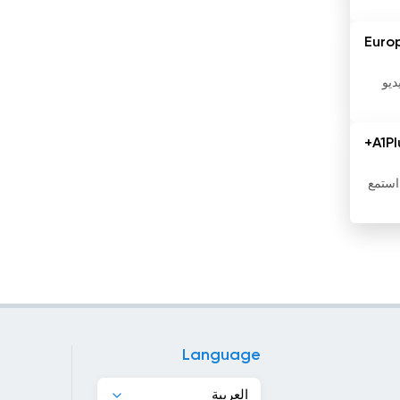
باربادوس
Euro
باكستان
يديو
بروناي
بلجيكا
A1Pl
بلغاريا
ى. استمع
بليز
بنغلاديش
بنما
بنين
Language
بورتوريكو
العربية