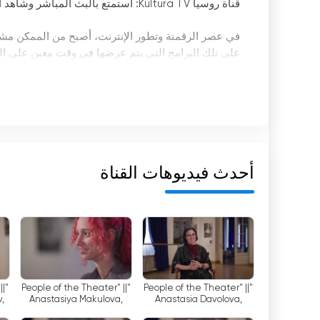
قناة روسيا Kultura TV: استمتع بالبث المباشر وشاهد التلفزيون عبر الإنترنت مجانًا دون قيود
في عصر الرقمنة وتطور الإنترنت، أصبح من الممكن مشاهد
على تلك البرامج التي يتم عرضها في وقت معين على التلف
الحوارية المثيرة للاهتمام في الوقت الذي يناسبنا. إح
الإنترنت هي "ثقافة روسيا".
"ثقافة روسيا" هي قناة مخصصة للبرامج الإعلامية حول ا
المثيرة للاهتمام التي ستساعدك على توسيع معرفتك وا
والقدرة على مشاهدة التلفزيون عبر الإنترنت، يمكن لأي 
أحدث فيديوهات القناة
خصوصية قناة "ثقافة روسيا" هي أنه يمكن مشاهدة برام
على العكس من ذلك، ستساعد هذه البرامج الأطفال على تعل
والثقافة. وبالتالي، فإن مشاهدة البرامج على قناة "ثق
لتنمية أطفالك.
بالإضافة إلى البرامج الإعلامية، تعرض قناة "ثقافة رو
المشاكل. هنا يمكنك سماع آراء الخبراء ومناقشة المواضي
||
"People of the Theater" ||
"People of the Theater" ||
على توسيع آفاقك وفهم العالم الذي نعيش فيه بشكل أف
,
Anastasiya Makulova,
Anastasia Davolova,
Head of Costume Design
Head of Costumes