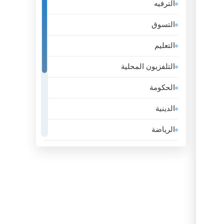
الترفيه
إستونيا
التسوق
إسرائيل
التعليم
إيران
التلفزيون المحلية
إيطاليا
الحكومة
الأرجنتين
الدينية
الأردن
الرياضة
الأوروغواي
عامة
الإكوادور
عمل
الإمارات
لايف ستايل
الباراغواي
موسيقى
البحرين