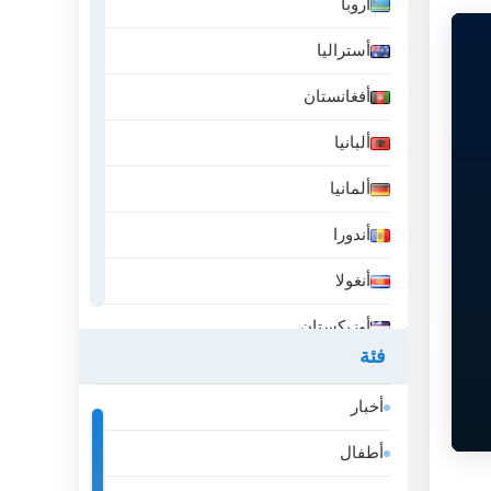
أروبا
أستراليا
أفغانستان
ألبانيا
ألمانيا
أندورا
أنغولا
أوزبكستان
فئة
أيسلندا
أخبار
إثيوبيا
أطفال
إسبانيا