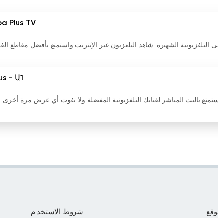
pa Plus TV
ًا لقناة الموسيقى التلفزيونية الشهيرة. شاهد التلفزيون عبر الإنترنت واستمتع بأفضل مقاطع الف
us - Ա1+
التلفاز عبر الإنترنت مع A1Plus - Ա1+. استمتع بالبث المباشر لقناتك التلفزيونية المفضلة ولا تفوت أي عرض مرة أخر
وقع
شروط الاستخدام