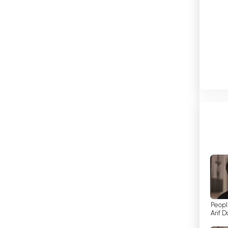
البرازيل
البرتغال
البوسنة والهرسك
البيرو
التشيك
الجبل الأسود
.
الجزائر
ا
الدانمارك
الرأس الأخضر
مج
"Peop
السعودية
Arif 