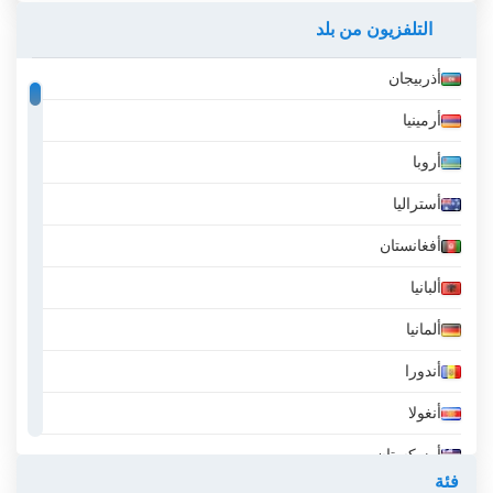
التزامها بالإنتاج الداخلي وتفانيها في عكس الثقافة والقيم
التلفزيون من بلد
المحلية، أصبحت RTVUSK مصدرًا موثوقًا للأخبار والترفيه
والمحتوى الثقافي لكانتون أونا سانا ومنطقة كرايينا
أذربيجان
البوسنية الأوسع.
أرمينيا
RTV USK شاهد البث المباشر الآن عبر الإنترنت
أروبا
أستراليا
أفغانستان
ألبانيا
ألمانيا
أندورا
أنغولا
أوزبكستان
فئة