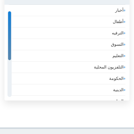
أيسلندا
أخبار
إثيوبيا
أطفال
إسبانيا
الترفيه
إستونيا
التسوق
إسرائيل
التعليم
إيران
التلفزيون المحلية
إيطاليا
الحكومة
الأرجنتين
الدينية
الأردن
الرياضة
الأوروغواي
عامة
الإكوادور
عمل
الإمارات