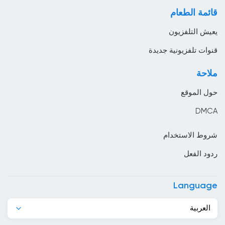
لايف ستايل
الباراغواي
قائمة الطعام
موسيقى
البحرين
يعيش التلفزيون
البرازيل
قنوات تلفزيونية جديدة
البرتغال
ملاحة
البوسنة والهرسك
حول الموقع
البيرو
DMCA
التشيك
شروط الاستخدام
الجبل الأسود
ردود الفعل
الجزائر
الدانمارك
Language
الرأس الأخضر
العربية
السعودية