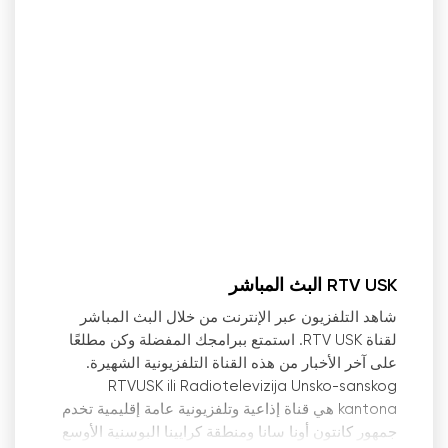
RTV USK البث المباشر
شاهد التلفزيون عبر الإنترنت من خلال البث المباشر
لقناة RTV USK. استمتع ببرامجك المفضلة وكن مطلعًا
على آخر الأخبار من هذه القناة التلفزيونية الشهيرة.
RTVUSK ili Radiotelevizija Unsko-sanskog
kantona هي قناة إذاعية وتلفزيونية عامة إقليمية تخدم
جمهور كانتون أونا سانا ومنطقة كرايينا البوسنية الأوسع