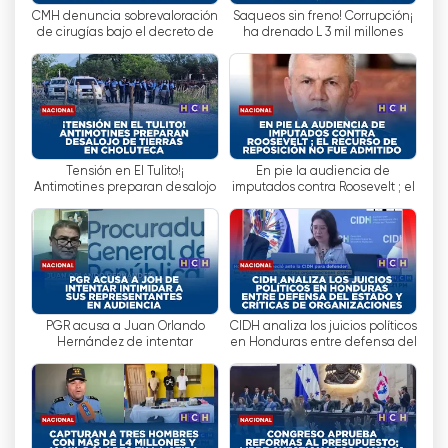
CMH denuncia sobrevaloración
¡Saqueos sin freno! Corrupción
في الختام ، قناة Hable Como Habla هي قناة
de cirugías bajo el decreto de
ha drenado L 3 mil millones
تلفزيونية تقدم الأخبار والترفيه والرياضة والشجب. على
emergencia
anuales de las finanzas, alerta
الرغم من الانتقادات التي تلقتها القناة بسبب أسلوبها
el CNA
المثير ، إلا أنها استطاعت أن تكسب استحسان العديد من
المشاهدين بفضل محتواها المتنوع والجذاب. بالإضافة
إلى ذلك ، فإن كونه يوفر إمكانية مشاهدة التلفزيون على
الإنترنت مجانًا قد أتاح لكثير من الأشخاص دون الوصول
¡Tensión en El Tulito!
En pie la audiencia de
إلى التلفزيون التقليدي الاستمتاع ببرامج القناة.
Antimotines preparan desalojo
imputados contra Roosevelt ; el
de tierras en Choluteca
recurso de reposición no fue
admitido
HCH Televisión شاهد البث المباشر الآن عبر
الإنترنت
PGR acusa a Juan Orlando
CIDH analiza los juicios políticos
Hernández de intentar
en Honduras entre defensa del
intimidar a sus representantes
Estado y críticas de
en audiencia
organizaciones