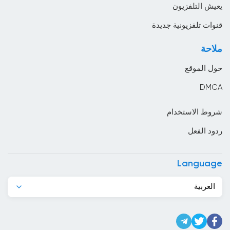
يعيش التلفزيون
البرازيل
قنوات تلفزيونية جديدة
البرتغال
ملاحة
البوسنة والهرسك
حول الموقع
البيرو
DMCA
التشيك
شروط الاستخدام
الجبل الأسود
ردود الفعل
الجزائر
الدانمارك
Language
الرأس الأخضر
العربية
السعودية
السلفادور