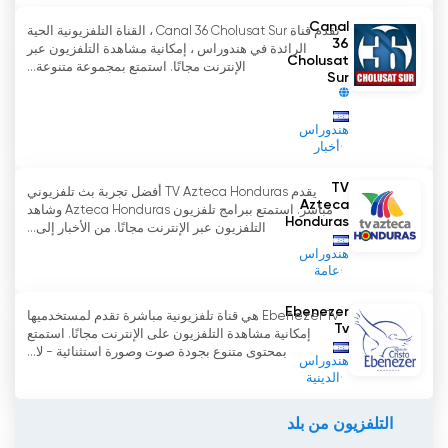
Canal
تقدم قناة Canal 36 Cholusat Sur ، القناة التلفزيونية الحية
36
الرائدة في هندوراس ، إمكانية مشاهدة التلفزيون عبر
Cholusat
الإنترنت مجانًا. استمتع بمجموعة متنوعة...
Sur
هندوراس
أخبار
TV
يقدم TV Azteca Honduras أفضل تجربة بث تلفزيوني
Azteca
مباشر. استمتع ببرامج تلفزيون Azteca Honduras وشاهد
Honduras
التلفزيون عبر الإنترنت مجانًا. من الأخبار إلى...
هندوراس
عامة
Ebenezer
Ebenezer Tv هي قناة تلفزيونية مباشرة تقدم لمستخدميها
Tv
إمكانية مشاهدة التلفزيون على الإنترنت مجانًا. استمتع
بمحتوى متنوع بجودة صوت وصورة استثنائية - لا...
هندوراس
الدينية
التلفزيون من بلد