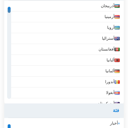
أذربيجان
أرمينيا
أروبا
أستراليا
أفغانستان
ألبانيا
ألمانيا
أندورا
أنغولا
أوزبكستان
فئة
أيسلندا
أخبار
إثيوبيا