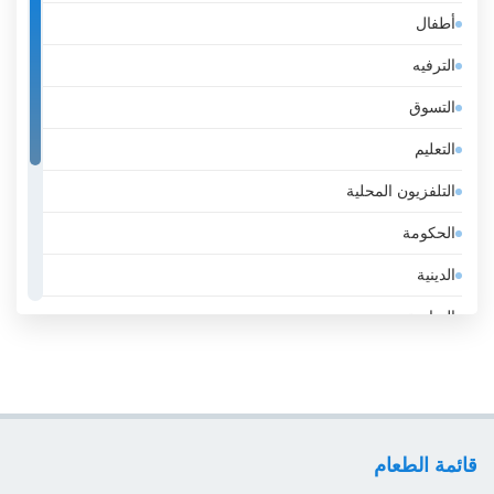
أطفال
إسبانيا
الترفيه
إستونيا
التسوق
إسرائيل
التعليم
إيران
التلفزيون المحلية
إيطاليا
الحكومة
الأرجنتين
الدينية
الأردن
الرياضة
الأوروغواي
عامة
الإكوادور
عمل
الإمارات
لايف ستايل
الباراغواي
قائمة الطعام
موسيقى
البحرين