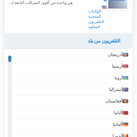
هي واحدة من أقوى الشركات التابعة لـ...
WREX 13 News شاهد البث المباشر الآن عبر
الولايات
الإنترنت
المتحدة
التلفزيون
المحلية
التلفزيون من بلد
أذربيجان
أرمينيا
أروبا
أستراليا
أفغانستان
ألبانيا
ألمانيا
أندورا