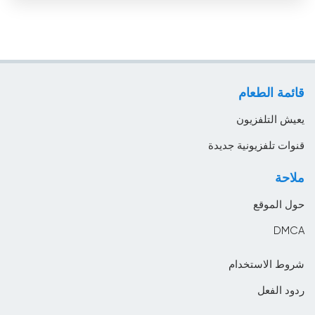
الأوروغواي
عامة
الإكوادور
عمل
الإمارات
لايف ستايل
الباراغواي
قائمة الطعام
موسيقى
البحرين
يعيش التلفزيون
البرازيل
قنوات تلفزيونية جديدة
البرتغال
ملاحة
البوسنة والهرسك
حول الموقع
البيرو
DMCA
التشيك
شروط الاستخدام
الجبل الأسود
ردود الفعل
الجزائر