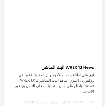
WREX 13 News البث المباشر
ابق على اطلاع بأحدث الأخبار والرياضة والطقس في
روكفورد ، إلينوي. شاهد البث المباشر لـ "WREX 13
News" واطلع على جميع التحديثات على التلفزيون عبر
الإنترنت.
13 WREX: قائد الأخبار الموثوق به في Rockford.