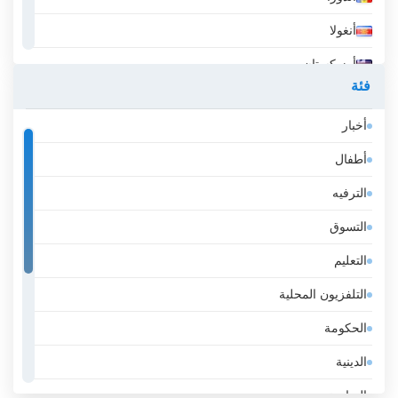
أنغولا
أوزبكستان
فئة
أيسلندا
أخبار
إثيوبيا
أطفال
إسبانيا
الترفيه
إستونيا
التسوق
إسرائيل
التعليم
إيران
التلفزيون المحلية
إيطاليا
الحكومة
الأرجنتين
الدينية
الأردن
الرياضة