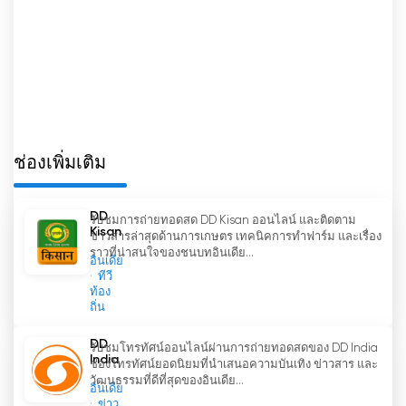
ออกอากาศเพื่อบริการสาธารณะ โดยนำเสนอรายการที่
หลากหลายซึ่งตอบสนองความสนใจที่แตกต่างกันของผู้
ชม ด้วยตัวเลือกการถ่ายทอดสด ผู้ชมสามารถรับชม
โทรทัศน์ออนไลน์และเพลิดเพลินกับรายการโปรดได้
ทุกที่ทุกเวลา การมีส่วนร่วมของ DD National ในการ
ส่งเสริมศิลปะและวัฒนธรรมของอินเดีย ควบคู่ไปกับ
ความมุ่งมั่นในการนำเสนอข่าวและการออกอากาศเพื่อ
ช่องเพิ่มเติม
บริการสาธารณะ ทำให้ช่องนี้เป็นสินทรัพย์ที่ประเมินค่า
ไม่ได้ในภูมิทัศน์สื่อของอินเดีย
DD
รับชมการถ่ายทอดสด DD Kisan ออนไลน์ และติดตาม
Doordarshan National รับชมการถ่ายทอด
Kisan
ข่าวสารล่าสุดด้านการเกษตร เทคนิคการทำฟาร์ม และเรื่อง
สดออนไลน์ได้แล้วตอนนี้
ราวที่น่าสนใจของชนบทอินเดีย...
อินเดีย
ทีวี
ท้อง
ถิ่น
DD
รับชมโทรทัศน์ออนไลน์ผ่านการถ่ายทอดสดของ DD India
India
ช่องโทรทัศน์ยอดนิยมที่นำเสนอความบันเทิง ข่าวสาร และ
วัฒนธรรมที่ดีที่สุดของอินเดีย...
อินเดีย
ข่าว