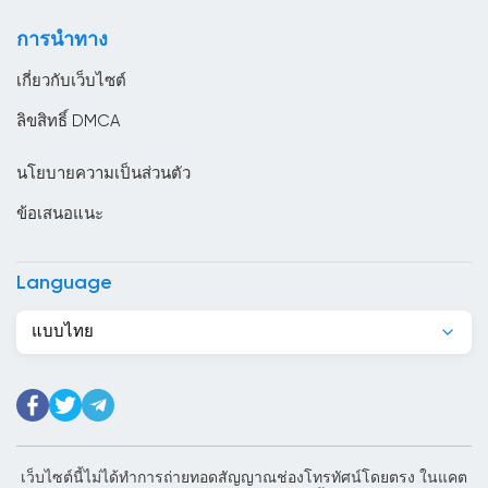
ตูนิเซีย
การนำทาง
ทาจิกิสถาน
เกี่ยวกับเว็บไซต์
นครวาติกัน
ลิขสิทธิ์ DMCA
นอร์เวย์
นโยบายความเป็นส่วนตัว
นิการากัว
ข้อเสนอแนะ
นิวซีแลนด์
บราซิล
Language
บรูไน
แบบไทย
บอสเนียและเฮอร์เซโกวีนา
บังกลาเทศ
บัลแกเรีย
บาร์เบโดส
เว็บไซต์นี้ไม่ได้ทำการถ่ายทอดสัญญาณช่องโทรทัศน์โดยตรง ในแคต