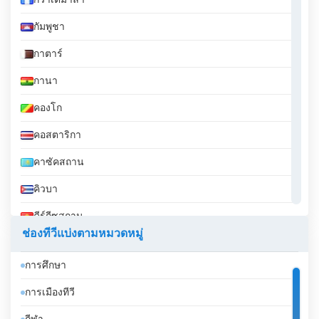
กวาเตมาลา
กัมพูชา
กาตาร์
กานา
คองโก
คอสตาริกา
คาซัคสถาน
คิวบา
คีร์กีซสถาน
ช่องทีวีแบ่งตามหมวดหมู่
คูเวต
การศึกษา
จอร์เจีย
การเมืองทีวี
จอร์แดน