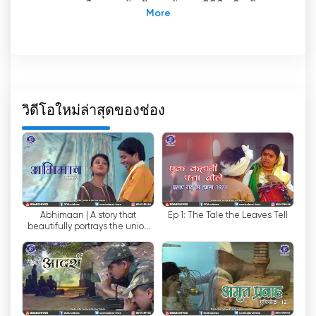
สาธารณะเพื่อความบันเทิงของรัฐบาลที่มีชื่อเสียงใน
อินเดีย ในฐานะช่องหลักของ Doordarshan ซึ่งเป็น
สถานีโทรทัศน์สาธารณะของอินเดีย ช่องนี้มีบทบาท
สำคัญในประวัติศาสตร์การออกอากาศของประเทศ
ด้วยการครอบคลุมพื้นที่กว้างขวางและรายการที่หลาก
หลาย DD National จึงกลายเป็นช่องโทรทัศน์ภาคพื้น
ดินที่เก่าแก่ที่สุดและเข้าถึงได้มากที่สุดในอินเดีย
วิดีโอใหม่ล่าสุดของช่อง
ข้อได้เปรียบที่สำคัญอย่างหนึ่งของ DD National คือ
การเข้าถึงได้ง่าย สามารถเข้าถึงผู้ชมจำนวนมากทั่ว
ประเทศ แม้ในพื้นที่ห่างไกลที่เคเบิลทีวีหรือทีวีดาวเทียม
อาจเข้าถึงได้จำกัด ทำให้เป็นสื่อที่มีคุณค่าอย่างยิ่งใน
การเผยแพร่ข้อมูล ความบันเทิง และเนื้อหาทาง
Abhimaan | A story that
Ep 1: The Tale the Leaves Tell
วัฒนธรรมแก่ผู้ชมหลากหลายกลุ่ม
beautifully portrays the union
and disintegration of a sacred
ในช่วงไม่กี่ปีที่ผ่านมา การเติบโตของแพลตฟอร์ม
relationshi...
ดิจิทัลได้เปลี่ยนแปลงวิธีการที่ผู้คนบริโภคสื่อไปอย่าง
สิ้นเชิง DD National จึงได้ปรับตัวให้เข้ากับ
สถานการณ์ที่เปลี่ยนแปลงไปโดยการนำเสนอการ
ถ่ายทอดสดช่องของตน ซึ่งช่วยให้ผู้ชมสามารถรับชม