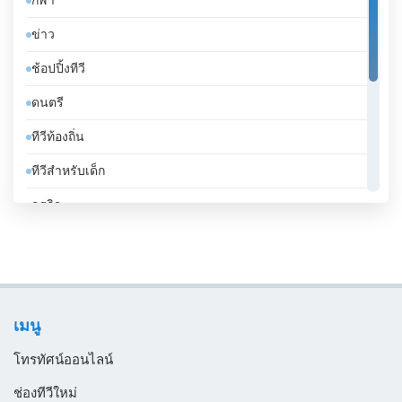
กีฬา
จาเมกา
ข่าว
จิบูตี
ช้อปปิ้งทีวี
จีน
ดนตรี
ชาด
ทีวีท้องถิ่น
ชิลี
ทีวีสำหรับเด็ก
ซานมาริโน
ธุรกิจ
ซาอุดีอาระเบีย
บันเทิงทีวี
ซีเรีย
เคร่งศาสนา
ซูดาน
โทรทัศน์ทั่วไป
ซูรินาม
เมนู
ไลฟ์สไตล์
ญี่ปุ่น
โทรทัศน์ออนไลน์
ตรินิแดดและโตเบโก
ช่องทีวีใหม่