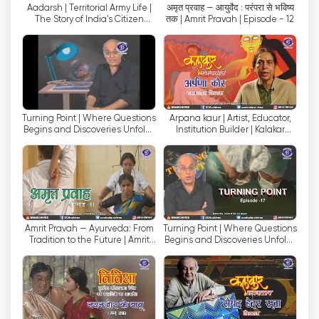
Aadarsh | Territorial Army Life |
अमृत प्रवाह — आयुर्वेद : परंपरा से भविष्य
โทรทัศน์ออนไลน์ได้ ทำให้พวกเขาสามารถเพลิดเพลิน
The Story of India's Citizen
तक | Amrit Pravah | Episode - 12
กับรายการโปรดบนอุปกรณ์ต่างๆ เช่น สมาร์ทโฟน
Soldiers
แท็บเล็ต หรือคอมพิวเตอร์ได้อย่างยืดหยุ่น ความคิด
ริเริ่มนี้ไม่เพียงแต่ช่วยยกระดับประสบการณ์การรับชม
เท่านั้น แต่ยังตอบสนองความต้องการของคนรุ่นใหม่ที่
เชี่ยวชาญด้านเทคโนโลยีอีกด้วย
Turning Point | Where Questions
Arpana kaur | Artist, Educator,
ช่อง DD National มีบทบาทสำคัญในการส่งเสริมศิลปะ
Begins and Discoveries Unfold |
Institution Builder | Kalakar
Ep. 18
Namaskar
และวัฒนธรรมของอินเดีย เป็นเวทีสำหรับการนำเสนอ
ศิลปะหลากหลายรูปแบบ ทั้งศิลปะดั้งเดิมและร่วมสมัย
รวมถึงการเต้นรำ ดนตรี ละคร และภาพยนตร์ ช่องนี้ได้
จัดกิจกรรมทางวัฒนธรรม การประกวดความสามารถ
และพิธีมอบรางวัลมากมาย เพื่อเป็นเวทีให้ศิลปินรุ่นใหม่
ได้แสดงฝีมือและได้รับการยอมรับ ด้วยเหตุนี้ DD
Amrit Pravah — Ayurveda: From
Turning Point | Where Questions
Tradition to the Future | Amrit
Begins and Discoveries Unfold |
National จึงช่วยอนุรักษ์และส่งเสริมมรดกทาง
Pravah | Episode - 11
Ep. 17
วัฒนธรรมอันล้ำค่าของอินเดีย
ช่องนี้ยังเป็นที่รู้จักในด้านรายการข่าวและรายการ
สถานการณ์ปัจจุบัน DD National มีผู้ประกาศข่าวที่