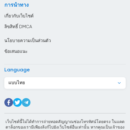
การนำทาง
ทาจิกิสถาน
เกี่ยวกับเว็บไซต์
นครวาติกัน
ลิขสิทธิ์ DMCA
นอร์เวย์
นโยบายความเป็นส่วนตัว
นิการากัว
ข้อเสนอแนะ
นิวซีแลนด์
บราซิล
Language
บรูไน
แบบไทย
บอสเนียและเฮอร์เซโกวีนา
บังกลาเทศ
บัลแกเรีย
บาร์เบโดส
เว็บไซต์นี้ไม่ได้ทำการถ่ายทอดสัญญาณช่องโทรทัศน์โดยตรง ในแคต
ตาล็อกของเรามีเพียงลิงก์ไปยังเว็บไซต์อื่นเท่านั้น หากคุณเป็นเจ้าของ