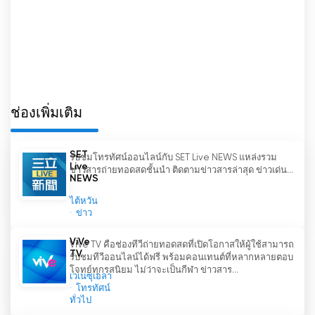
เหตุการณ์สำคัญที่สุดในประเทศ
กล่าวโดยสรุป Globovisión เป็นหนึ่งในช่องโทรทัศน์ที่
สำคัญที่สุดในเวเนซุเอลา นำเสนอข่าวตลอด 24 ชั่วโมง
นอกจากข่าวแล้ว ช่องนี้ยังนำเสนอรายการทางการเมือง
กีฬา วัฒนธรรม บันเทิง และรายการสัมภาษณ์ต่างๆ
ด้วยเทคโนโลยีการส่งสัญญาณที่ทันสมัย ชาว
ช่องเพิ่มเติม
เวเนซุเอลาจึงสามารถรับชมโทรทัศน์ผ่านทาง
อินเทอร์เน็ตได้ฟรี
SET
รับชมโทรทัศน์ออนไลน์กับ SET Live NEWS แหล่งรวม
Live
ข่าวสารถ่ายทอดสดชั้นนำ ติดตามข่าวสารล่าสุด ข่าวเด่น...
Globovisión รับชมการถ่ายทอดสดออนไลน์
NEWS
ได้แล้วตอนนี้
ไต้หวัน
ข่าว
ViVe
ViVe TV คือช่องทีวีถ่ายทอดสดที่เปิดโอกาสให้ผู้ใช้สามารถ
TV
รับชมทีวีออนไลน์ได้ฟรี พร้อมคอนเทนต์ที่หลากหลายตอบ
โจทย์ทุกรสนิยม ไม่ว่าจะเป็นกีฬา ข่าวสาร...
เวเนซุเอลา
โทรทัศน์
ทั่วไป