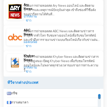
Ary
รับชมการถ่ายทอดสด Ary News ออนไลน์ และติดตาม
News
ข่าวสารและเหตุการณ์ปัจจุบันล่าสุด เข้าถึงช่องทีวีชื่อดัง
ของปากีสถานได้ทันที...
ปากีสถาน
ข่าว
ABC
รับชมการถ่ายทอดสด ABC News และติดตามข่าวสาร
News
ล่าสุดจากทั่วโลก รับชมทางออนไลน์เพื่อรับชมโทรทัศน์
และเข้าถึงการรายงานข่าวแบบเรียลไทม์เกี่ยวกับข่าวเด่น...
แอลเบเนีย
ข่าว
Khyber
รับชมการถ่ายทอดสด Khyber News และติดตามข่าวสาร
News
ล่าสุดอยู่เสมอ เปิดดู Khyber News เพื่อรับชมโทรทัศน์
ออนไลน์และไม่พลาดทุกช่วงเวลาของรายการสาระความ
ปากีสถาน
รู้...
ข่าว
ทีวีจากต่างประเทศ
กรีซ
กวาเตมาลา