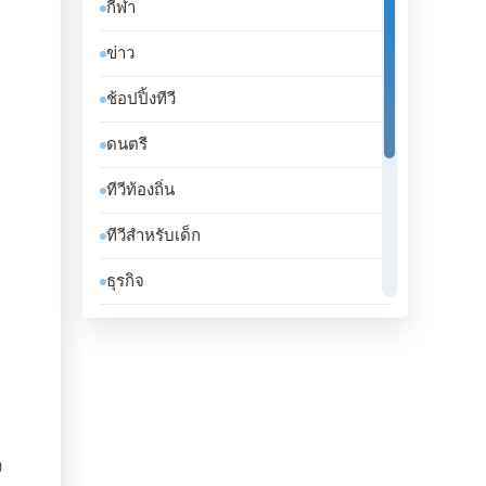
กีฬา
จาเมกา
ข่าว
จิบูตี
ช้อปปิ้งทีวี
จีน
ดนตรี
ชาด
ทีวีท้องถิ่น
ชิลี
ทีวีสำหรับเด็ก
ซานมาริโน
ธุรกิจ
ซาอุดีอาระเบีย
บันเทิงทีวี
ซีเรีย
เคร่งศาสนา
ซูดาน
โทรทัศน์ทั่วไป
ซูรินาม
ไลฟ์สไตล์
ง
ญี่ปุ่น