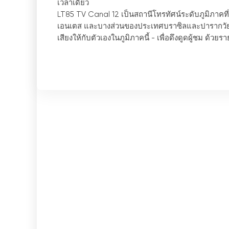
เวลาเดียว
LT85 TV Canal 12 เป็นสถานีโทรทัศน์ระดับภูมิภาคท
เอนเตส และบางส่วนของประเทศบราซิลและปารากวัย โ
เสียงให้กับตัวเองในภูมิภาคนี้
-
เพื่อดึงดูดผู้ชม ด้ว
60% ของช่องทีวี LT85 ช่อง 12
-
รายการของช่องประกอบ
รายการ หรือโดยช่องเอง รายการเหล่านี้ครอบคลุมข่า
รายการสนทนา การอภิปราย และรายการอื่นๆ ที่เกี่ยวข้
นอกจากรายการท้องถิ่นแล้ว ช่องนี้ยังนำเสนอเนื้อหาต
โดยเนื้อหาเหล่านี้ออกอากาศทั้งแบบสดและบันทึกไว้
ช่อง 12 LT85 TV ยังมีบริการรับชมทีวีผ่านอินเทอร์เน็ต
อินเทอร์เน็ต เช่น คอมพิวเตอร์ สมาร์ทโฟน หรือแท็บเล็ต
ทุกที่
โดยสรุปแล้ว ช่อง LT85 TV Canal 12 นำเสนอรายกา
ทั้งแบบถ่ายทอดสดและบันทึกไว้ นอกจากนี้ ผู้ชมยังสา
อินเทอร์เน็ต