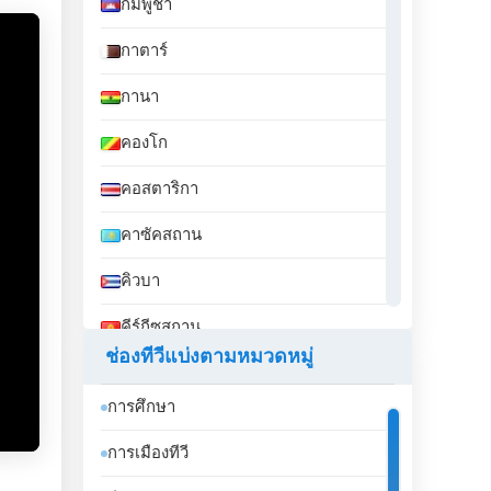
กัมพูชา
กาตาร์
กานา
คองโก
คอสตาริกา
คาซัคสถาน
คิวบา
คีร์กีซสถาน
ช่องทีวีแบ่งตามหมวดหมู่
คูเวต
การศึกษา
จอร์เจีย
การเมืองทีวี
จอร์แดน