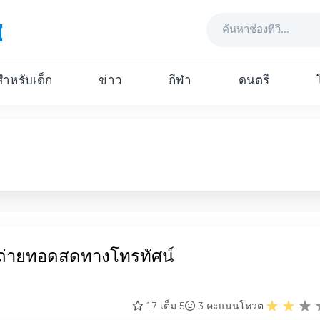
ีสำหรับเด็ก
ข่าว
กีฬา
ดนตรี
 ถ่ายทอดสดทางโทรทัศน์
1.7 เต็ม 5
3
คะแนนโหวต