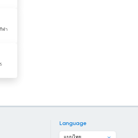
พม่า
ฟินแลนด์
กีฬา
ฟิลิปปินส์
ภูฏาน
มอนเตเนโกร
6
มอริเชียส
มอริเตเนีย
มอลตา
มอลโดวา
มัลดีฟส์
Language
มาซิโดเนีย
แบบไทย