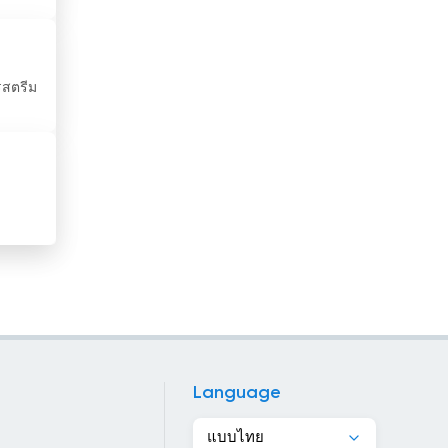
มาเลเซีย
รัสเซีย
รสตรีม
ลักเซมเบิร์ก
ลัตเวีย
ลิทัวเนีย
ลิเบีย
ศรีลังกา
สวิตเซอร์แลนด์
สวีเดน
Language
สหรัฐอาหรับเอมิเรตส์
แบบไทย