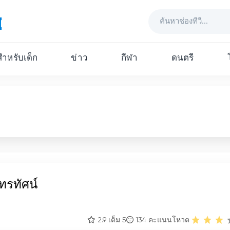
ีสำหรับเด็ก
ข่าว
กีฬา
ดนตรี
ทรทัศน์
2.9 เต็ม 5
134
คะแนนโหวต