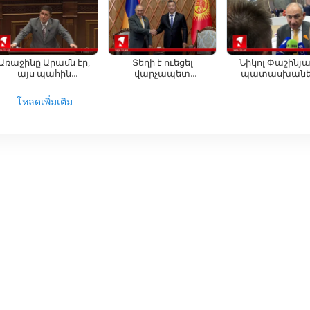
սահմանափակումը
Եղոյանին
Թագուհի Ղազա
าค และโลกกว้าง ไม่ว่าคุณจะสนใจแนวโน้มธุรกิจในท้องถิ่น การเมือง
սպառնալի՞ք
 เวอร์ชันภาษาอาร์เมเนียก็สามารถตอบสนองความอยากรู้ของคุณได้
է.Ալեքսանյան
าะห์เชิงลึกในหัวข้อสำคัญต่างๆ ทีมผู้เชี่ยวชาญของเราจะเจาะลึกใน
Առաջինը Արամն էր,
Տեղի է ուեցել
Նիկոլ Փաշինյ
այս պահին
վարչապետ
պատասխանել
งเปลี่ยนแปลงโลกของเราอย่างลึกซึ้งยิ่งขึ้น แนวทางการวิเคราะห์นี้ทำให้ 1i
Վարդևանյան.
Փաշինյանի և
ռուսական Զ
รับเพียงแค่ข่าวสาร แต่ยังได้รับข้อมูลเชิงลึกที่มีคุณค่าอีกด้วย
Ղազինյան
Ղրղզստանի
ներկայացուցիչ
โหลดเพิ่มเติม
նախագահ Սադիր
հարցերին
Ժապարովի
ำเสนอข่าวสารและข้อมูลต่างๆ ให้คุณได้ติดตามอย่างง่ายดาย ไม่ว่าค
հանդիպումը
ถเชื่อมต่อกับเหตุการณ์ล่าสุดในอาร์เมเนียและที่อื่นๆ ได้ ความสามารถใน
สะดวกสบาย ช่วยให้คุณสามารถรับชมได้ทุกที่ทุกเวลาที่คุณต้องการ
าร์เมเนีย ที่ให้บริการข่าวสารและเนื้อหาทีวีออนไลน์ที่หลากหลายแก่ผู้ช
ารครอบคลุมหัวข้ออย่างครบถ้วน 1in TV รับรองว่าคุณจะได้รับข้อมูล
เข้าร่วมกับผู้ชมที่กำลังเติบโตของเราในวันนี้และสัมผัสพลังของสื่อออนไล
ตอนนี้