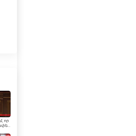
ตรินิแดดและโตเบโก
ตูนิเซีย
ทาจิกิสถาน
นครวาติกัน
นอร์เวย์
นิการากัว
นิวซีแลนด์
บราซิล
ีม
บรูไน
, որ
บอสเนียและเฮอร์เซโกวีนา
ափել,
ել
.