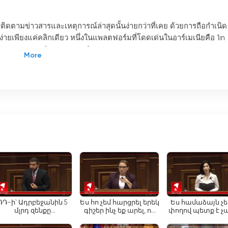
ารติดตามข่าวสารและเหตุการณ์ล่าสุดนั้นง่ายกว่าที่เคย ด้วยการถือกำเนิด
่ายเพียงแค่คลิกเดียว หนึ่งในแพลตฟอร์มที่โดดเด่นในอาร์เมเนียคือ 1in
อข่าวสารและการถ่ายทอดสดอย่างครบวงจร
การ ผู้ดำเนินรายการ นักข่าว นักแปล ช่างภาพ และผู้ช่วยบรรณาธิการ
ละทันสมัย ทีมงานทำงานอย่างไม่รู้จักเหน็ดเหนื่อยเพื่อนำเสนอเหตุการณ์
ิดีโอ และการสนทนาที่น่าสนใจกับแขกรับเชิญผู้เชี่ยวชาญ
อหาที่หลากหลายเพื่อตอบสนองความสนใจที่แตกต่างกันของผู้ชม นั่นคือ
ม ครอบคลุมหัวข้อต่างๆ มากมาย เช่น อาร์เมเนีย ภูมิภาค ธุรกิจ
งราวในประเทศหรือข่าวต่างประเทศ 1in TV ก็มีให้คุณครบครัน
งมีให้รับชมได้นานถึง 12 ชั่วโมงทุกวัน ในระหว่างการถ่ายทอดสด ผู้ชม
ม์ ตั้งแต่ความเคลื่อนไหวทางการเมืองไปจนถึงเทศกาลทางวัฒนธรรม ท
ลื่อนไหวของประเทศอย่างต่อเนื่อง ฟีเจอร์การถ่ายทอดสดช่วยให้คุณ
าชิกเคเบิลทีวีแบบเดิมอีกต่อไป
ՌԴ-ի՝ Ադրբեջանին 5
Ես հո չեմ հարցրել երեկ
Ես համաձայն չեմ
մլրդ զենքը
գիշեր ինչ եք արել, որ
փողով պետք է չ
սպառնալիք չէր, իսկ
այդքան ջղայնացել եք.
թե ով ինչ է տվ
บคลุมเป็นพิเศษ โดยนำเสนอข้อมูลและข้อคิดเห็นมากมาย ส่วนต่างๆ ของ
ապրանքների
Վարդանյանը՝
Ղարաբաղին