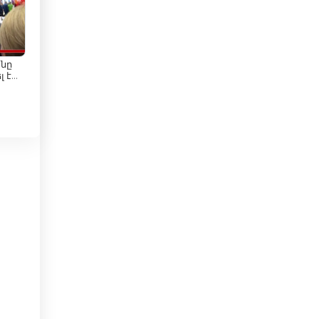
บังกลาเทศ
րյան
บัลแกเรีย
บาร์เบโดส
անը
 է
n
ԼՄ
บาห์เรน
ների
ประเทศไทย
ุณ
ปากีสถาน
ปานามา
ม
ปาปัวนิวกินี
น์
ปารากวัย
ปาเลสไตน์
ฝรั่งเศส