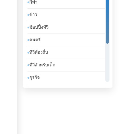
กีฬา
จาเมกา
ข่าว
จิบูตี
ช้อปปิ้งทีวี
จีน
ดนตรี
ชาด
ทีวีท้องถิ่น
ชิลี
ทีวีสำหรับเด็ก
ซานมาริโน
ธุรกิจ
ซาอุดีอาระเบีย
บันเทิงทีวี
ซีเรีย
เคร่งศาสนา
ซูดาน
โทรทัศน์ทั่วไป
ซูรินาม
ไลฟ์สไตล์
ญี่ปุ่น