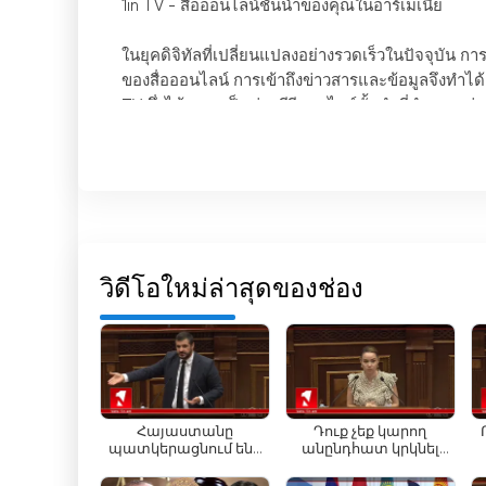
1in TV - สื่อออนไลน์ชั้นนำของคุณในอาร์เมเนีย
ในยุคดิจิทัลที่เปลี่ยนแปลงอย่างรวดเร็วในปัจจุบัน ก
ของสื่อออนไลน์ การเข้าถึงข่าวสารและข้อมูลจึงทำได้ง
TV ซึ่งได้กลายเป็นช่องทีวีออนไลน์ชั้นนำที่นำเสน
ด้วยทีมงานมืออาชีพกว่า 40 คน ประกอบด้วยบรรณาธิ
1in TV จึงมั่นใจได้ว่าผู้ชมจะได้รับข้อมูลที่ถูกต้องแ
สำคัญประจำวันให้ผู้ชมได้รับชมผ่านการถ่ายทอดสด ว
ที่ 1in TV เราเข้าใจถึงความสำคัญของการนำเสนอเนื้
เหตุผลที่เรานำเสนอประสบการณ์ข่าวสารแบบหลายแง่มุ
วิดีโอใหม่ล่าสุดของช่อง
สื่อมวลชน โลก กีฬา และอื่นๆ ไม่ว่าคุณจะสนใจเรื่อ
หนึ่งในจุดเด่นสำคัญของ 1in TV คือการถ่ายทอดสด ซึ่
สามารถติดตามเหตุการณ์สำคัญต่างๆ ได้แบบเรียลไท
งานของเรามั่นใจว่าผู้ชมจะได้รับรู้ถึงกระแสความเค
สามารถรับชมโทรทัศน์ออนไลน์ได้โดยไม่ต้องสมัครสม
Հայաստանը
Դուք չեք կարող
պատկերացնում ենք
անընդհատ կրկնել
որպես ցանց, որ
այն, ինչ ասում է
เว็บไซต์ 1in TV เวอร์ชันภาษาอาร์เมเนียมีความครอ
թելերից մեկը կտրես՝
Ռուսաստանը և