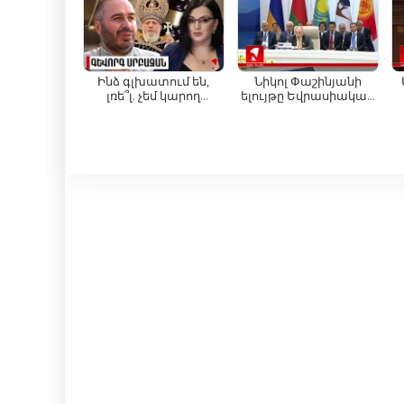
կենսականությունը
դիստանցավորվել
เว็บไซต์ให้มุมมองแบบองค์รวมเกี่ยวกับประเทศ ภูมิภ
չկորի. Եղոյան
Ռուսաստանից.
ระดับภูมิภาค หรือกิจการระดับโลก เว็บไซต์ 1in TV
Ղազարյան
นอกจากข่าวสารล่าสุดแล้ว 1in TV ยังนำเสนอการวิเคร
Ինձ գլխատում են,
Նիկոլ Փաշինյանի
լռե՞լ. չեմ կարող
ելույթը Եվրասիական
ประเด็นที่สำคัญ เพื่อให้เข้าใจเหตุการณ์ต่างๆ ที่กำลั
սկանդալը կոծկել
միջկառավարական
TV แตกต่างออกไป และรับประกันว่าผู้ชมของเราจะไม่ได้
խորհրդի նիստին
ด้วยความสะดวกสบายของการเข้าถึงออนไลน์ 1in TV น
จะอยู่ที่บ้าน ที่ทำงาน หรือกำลังเดินทาง คุณก็สามาร
การรับชมโทรทัศน์ออนไลน์มอบความยืดหยุ่นและความ
โดยสรุปแล้ว 1in TV เป็นหนึ่งในสื่อออนไลน์ชั้นนำในอ
หลายพันคน ด้วยทีมงานที่ทุ่มเท การถ่ายทอดสด และก
ข่าวสารและมีส่วนร่วมอย่างต่อเนื่อง ดังนั้นอย่ารอช้า 
กับ 1in TV!
1in TV รับชมการถ่ายทอดสดออนไลน์ได้แล้ว