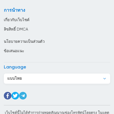
ตูนิเซีย
การนำทาง
ทาจิกิสถาน
เกี่ยวกับเว็บไซต์
นครวาติกัน
ลิขสิทธิ์ DMCA
นอร์เวย์
นโยบายความเป็นส่วนตัว
นิการากัว
ข้อเสนอแนะ
นิวซีแลนด์
บราซิล
Language
บรูไน
แบบไทย
บอสเนียและเฮอร์เซโกวีนา
บังกลาเทศ
บัลแกเรีย
บาร์เบโดส
เว็บไซต์นี้ไม่ได้ทำการถ่ายทอดสัญญาณช่องโทรทัศน์โดยตรง ในแคต