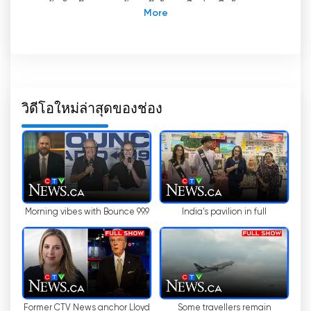
ระดับท้องถิ่นและระดับชาติ ด้วยเครือข่ายที่กว้างขวาง
ของสำนักข่าวระดับชาติ ระดับนานาชาติ และระดับ
ท้องถิ่น CTV News ได้สร้างชื่อเสียงในฐานะแหล่ง
ข้อมูลที่น่าเชื่อถือสำหรับชาวแคนาดา
ในฐานะแผนกข่าวของเครือข่ายโทรทัศน์ CTV ของ
แคนาดา CTV News ครอบคลุมแพลตฟอร์มต่างๆ เพื่อ
วิดีโอใหม่ล่าสุดของช่อง
นำเสนอข่าวสารแก่ผู้ชม หนึ่งในคุณสมบัติที่โดดเด่นคือ
การถ่ายทอดสด ซึ่งช่วยให้ผู้ชมสามารถรับชมโทรทัศน์
ออนไลน์และติดตามเหตุการณ์ปัจจุบันได้แบบเรียล
ไทม์
ความก้าวหน้าทางเทคโนโลยีได้ปฏิวัติวิธีการที่เรา
Morning vibes with Bounce 99.9
India's pavilion in full
บริโภคข่าวสาร ยุคสมัยที่เราต้องพึ่งพาโทรทัศน์แบบ
ดั้งเดิมเพียงอย่างเดียวในการติดตามข่าวสารได้หมดไป
แล้ว ด้วยการเกิดขึ้นของสมาร์ทโฟน แท็บเล็ต และอุปก
รณ์อื่นๆ ที่เชื่อมต่ออินเทอร์เน็ตได้ การเข้าถึงข่าวสารจึง
สะดวกและยืดหยุ่นมากขึ้น CTV News ได้ตระหนักถึง
การเปลี่ยนแปลงพฤติกรรมของผู้บริโภคนี้ และได้หันมา
ใช้แพลตฟอร์มดิจิทัลเพื่อเข้าถึงผู้ชมในวงกว้างขึ้น
Former CTV News anchor Lloyd
Some travellers remain