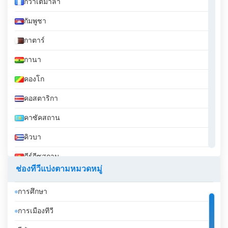
กวาเตมาลา
กัมพูชา
กาตาร์
กานา
คองโก
คอสตาริกา
คาซัคสถาน
คิวบา
คีร์กีซสถาน
ช่องทีวีแบ่งตามหมวดหมู่
คูเวต
การศึกษา
จอร์เจีย
การเมืองทีวี
จอร์แดน