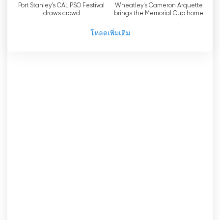
สัมภาษณ์พิเศษได้อย่างครอบคลุม ไม่ว่าจะเป็นการ
Port Stanley's CALIPSO Festival
Wheatley's Cameron Arquette
draws crowd
brings the Memorial Cup home
แถลงข่าวของผู้นำทางการเมืองหรือการแข่งขันกีฬา
สำคัญ ผู้ชมสามารถมั่นใจได้ว่า CTV News จะนำเสนอ
โหลดเพิ่มเติม
ข้อมูลอัปเดตและข้อมูลเชิงลึกล่าสุดผ่านการถ่ายทอด
สด
นอกจากฟีเจอร์การถ่ายทอดสดแล้ว CTV News ยังนำ
เสนอรายการข่าวท้องถิ่นและภูมิภาคต่างๆ ทางสถานีที่
เครือข่ายเป็นเจ้าของและดำเนินการเอง รายการข่าว
ท้องถิ่นเหล่านี้มีความเชื่อมโยงอย่างใกล้ชิดกับฝ่ายข่าว
ระดับชาติ ทำให้ชาวแคนาดาได้รับมุมมองทั้งระดับ
ชาติและระดับท้องถิ่นเกี่ยวกับประเด็นสำคัญต่างๆ
ด้วยการนำเสนอข่าวผ่านแพลตฟอร์มต่างๆ รวมถึงการ
ถ่ายทอดสดและการออกอากาศข่าวท้องถิ่น ซีทีวี นิวส์
ได้สร้างชื่อเสียงในฐานะองค์กรข่าวที่ครอบคลุมและน่า
เชื่อถือ ความมุ่งมั่นในการเชื่อมต่อกับผู้ชมไม่ว่าจะอยู่ที่
ใดหรือเลือกรับชมข่าวด้วยวิธีใดก็ตาม ทำให้ซีทีวี นิวส์
แตกต่างจากองค์กรข่าวอื่นๆ