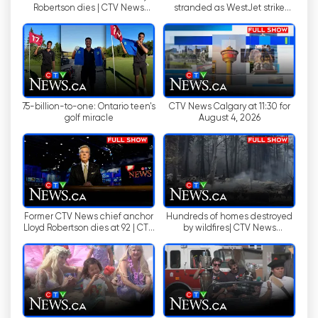
Robertson dies | CTV News
stranded as WestJet strike
Montreal at 11:30 for Tuesday,
ends | CTV News Winnipeg
ด้วยฟีเจอร์การถ่ายทอดสด CTV News ช่วยให้ผู้ชม
Aug. 4, 2026
11:30pm August 4, 2026
สามารถเข้าถึงรายการข่าวที่ชื่นชอบและข่าวสารล่าสุด
ได้ทุกที่ทุกเวลา ไม่ว่าจะเป็นการติดตามข่าวล่าสุด
ระหว่างเดินทาง หรือติดตามเหตุการณ์ที่เกิดขึ้นขณะ
ท่องเที่ยว การถ่ายทอดสดช่วยให้ชาวแคนาดาได้รับ
75-billion-to-one: Ontario teen's
CTV News Calgary at 11:30 for
ข้อมูลข่าวสารแม้จะอยู่ห่างจากโทรทัศน์ก็ตาม
golf miracle
August 4, 2026
การรับชมโทรทัศน์ออนไลน์ได้รับความนิยมเพิ่มมาก
ขึ้น เนื่องจากเปิดโอกาสให้ผู้ชมเลือกเวลาและสถานที่
ในการรับชมข่าวสารได้อย่างอิสระ CTV News เข้าใจ
ถึงความสำคัญของการตอบสนองความต้องการของผู้
ชม และได้ทำให้ฟีเจอร์การถ่ายทอดสดเข้าถึงได้ง่ายบน
Former CTV News chief anchor
Hundreds of homes destroyed
เว็บไซต์และแอปพลิเคชันบนมือถือ ความสะดวกในการ
Lloyd Robertson dies at 92 | CTV
by wildfires| CTV News
National News for Aug. 4, 2026
Vancouver at Six for Aug. 4,
เข้าถึงนี้ทำให้ผู้ชมสามารถติดตามข่าวสารที่สำคัญได้
2026
ไม่ว่าจะอยู่ที่ใดก็ตาม
นอกจากนี้ ฟีเจอร์การถ่ายทอดสดช่วยให้ CTV News
สามารถนำเสนอข่าวสารสำคัญ ข่าวเด่น และบท