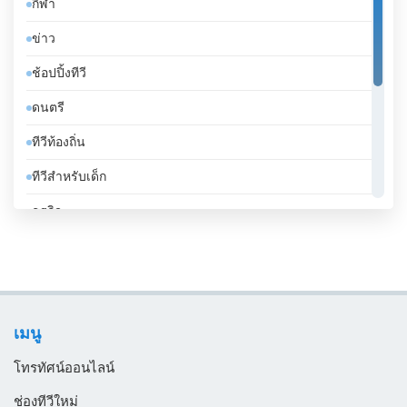
กีฬา
จาเมกา
ข่าว
จิบูตี
ช้อปปิ้งทีวี
จีน
ดนตรี
ชาด
ทีวีท้องถิ่น
ชิลี
ทีวีสำหรับเด็ก
ซานมาริโน
ธุรกิจ
ซาอุดีอาระเบีย
บันเทิงทีวี
ซีเรีย
เคร่งศาสนา
ซูดาน
โทรทัศน์ทั่วไป
ซูรินาม
เมนู
ไลฟ์สไตล์
ญี่ปุ่น
โทรทัศน์ออนไลน์
ตรินิแดดและโตเบโก
ช่องทีวีใหม่