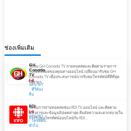
โดยสรุปแล้ว CTV News เป็นองค์กรข่าวที่ได้รับความ
นิยมมากที่สุดในแคนาดา โดยมีเครือข่ายข่าวทั้งระดับ
ชาติ ระดับนานาชาติ และระดับท้องถิ่น ด้วยฟีเจอร์การ
ถ่ายทอดสด ผู้ชมสามารถรับชมโทรทัศน์ออนไลน์และ
ติดตามข่าวสารล่าสุดได้ทุกที่ทุกเวลา ด้วยการใช้
ประโยชน์จากแพลตฟอร์มดิจิทัลและการนำเสนอข่าว
ท้องถิ่นและภูมิภาค CTV News จึงมั่นใจได้ว่าชาว
ช่องเพิ่มเติม
แคนาดาจะได้รับข่าวสารที่ครอบคลุมและน่าเชื่อถือ
GH
รับชม GH Canada TV ถ่ายทอดสดและติดตามรายการ
CTV News รับชมการถ่ายทอดสดออนไลน์ได้
Canada
โปรดทั้งหมดของคุณทางออนไลน์ เปลี่ยนมารับชม GH
แล้วตอนนี้
TV
Canada TV เพื่อประสบการณ์การรับชมโทรทัศน์ที่ดีที่สุด
ได้ง่ายๆ...
แคนาดา
ทีวีท้อง
ถิ่น
RDI
รับชมการถ่ายทอดสดช่อง RDI TV ออนไลน์ และติดตาม
ข่าวสารและข้อมูลอัปเดตล่าสุด สัมผัสความสะดวกสบายใน
แคนาดา
การรับชมโทรทัศน์ออนไลน์กับ RDI...
โทรทัศน์
ทั่วไป