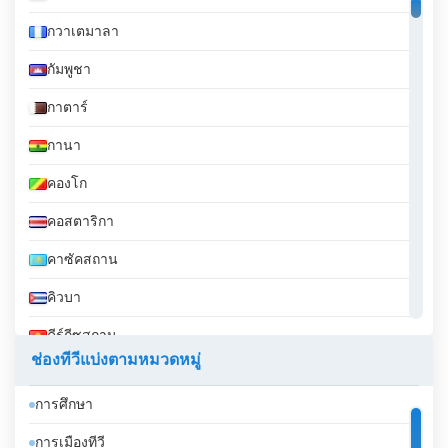
กวาเตมาลา
กัมพูชา
กาตาร์
กานา
คองโก
คอสตาริกา
คาซัคสถาน
คิวบา
คีร์กีซสถาน
ช่องทีวีแบ่งตามหมวดหมู่
คูเวต
การศึกษา
จอร์เจีย
การเมืองทีวี