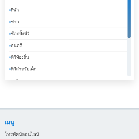
จอร์แดน
กีฬา
จาเมกา
ข่าว
จิบูตี
ช้อปปิ้งทีวี
จีน
ดนตรี
ชาด
ทีวีท้องถิ่น
ชิลี
ทีวีสำหรับเด็ก
ซานมาริโน
ธุรกิจ
ซาอุดีอาระเบีย
บันเทิงทีวี
ซีเรีย
เคร่งศาสนา
ซูดาน
โทรทัศน์ทั่วไป
ซูรินาม
เมนู
ไลฟ์สไตล์
ญี่ปุ่น
โทรทัศน์ออนไลน์