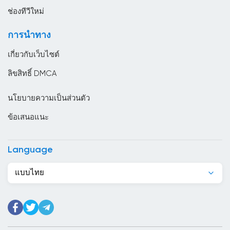
ตรินิแดดและโตเบโก
ช่องทีวีใหม่
ตูนิเซีย
การนำทาง
ทาจิกิสถาน
เกี่ยวกับเว็บไซต์
นครวาติกัน
ลิขสิทธิ์ DMCA
นอร์เวย์
นโยบายความเป็นส่วนตัว
นิการากัว
ข้อเสนอแนะ
นิวซีแลนด์
บราซิล
Language
บรูไน
แบบไทย
บอสเนียและเฮอร์เซโกวีนา
บังกลาเทศ
บัลแกเรีย