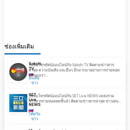
ช่องโทรทัศน์ Solovyov Live ยังมีรายการบันเทิงที่น่า
สนใจมากมาย ซึ่งช่วยให้ผู้ชมได้ผ่อนคลายและได้รับ
อารมณ์ที่ดี ไม่ว่าจะเป็นการสัมภาษณ์บุคคลที่มีชื่อเสียง
รายการแสดง หรือรายการบันเทิงต่างๆ เนื้อหาที่หลาก
หลายเช่นนี้ช่วยตอบสนองความสนใจของผู้ชมได้หลาก
หลายกลุ่ม
ช่องเพิ่มเติม
ข้อดีหลักอย่างหนึ่งของช่อง Solovyov Live TV คือ
ความสะดวกในการเข้าถึง ผู้ชมสามารถรับชมทีวี
Sakshi
รับชมโทรทัศน์ออนไลน์กับ Sakshi TV ติดตามข่าวสาร
ออนไลน์ผ่านช่องนี้ได้ทุกเวลาและทุกสถานที่ ด้วย
TV
ล่าสุด ความบันเทิง และอื่นๆ อีกมากมายผ่านการถ่ายทอด
อินเทอร์เน็ต ผู้คนจึงมีโอกาสรับรู้ข่าวสารที่เกิดขึ้นใน
สดของเรา...
อินเดีย
โลกได้แม้ในขณะเดินทางหรือพักผ่อน
ข่าว
ช่องโทรทัศน์ Solovyov Live โดดเด่นในเรื่องความ
SET
รับชมโทรทัศน์ออนไลน์กับ SET Live NEWS แหล่งรวม
เป็นอิสระและความเป็นกลาง วลาดิมีร์ โซโลวีฟและทีม
Live
ข่าวสารถ่ายทอดสดชั้นนำ ติดตามข่าวสารล่าสุด ข่าวเด่น...
NEWS
งานมุ่งมั่นที่จะให้ข้อมูลที่เป็นกลางที่สุดแก่ผู้ชม โดย
วิเคราะห์ทุกแง่มุมของประเด็นต่างๆ
ไต้หวัน
ข่าว
Solovyov live รับชมการถ่ายทอดสด