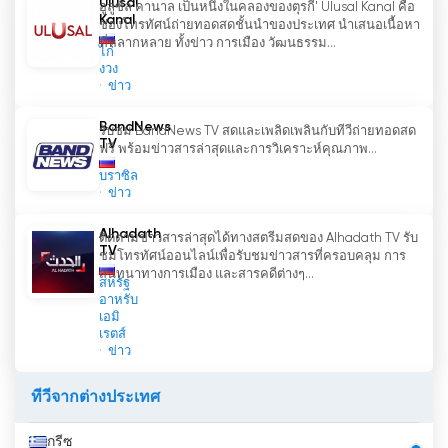
Ulusal
อูลูซัล คานาล เป็นหนึ่งในคลองของตุรกี' Ulusal Kanal คือ
ออนไลน์ได้แล้วตอนนี้
Kanal
ช่องโทรทัศน์ถ่ายทอดสดชั้นนำของประเทศ นำเสนอเนื้อหา
ที่หลากหลาย ทั้งข่าว การเมือง วัฒนธรรม...
ไก่
งวง
ข่าว
BandNews
รับชม BandNews TV สดและเพลิดเพลินกับทีวีถ่ายทอดสด
TV
ฟรี พร้อมข่าวสารล่าสุดและการวิเคราะห์คุณภาพ...
บราซิล
ข่าว
Alhadath
ติดตามข่าวสารล่าสุดได้ทางสตรีมสดของ Alhadath TV รับ
TV
ชมโทรทัศน์ออนไลน์เพื่อรับชมข่าวสารที่ครอบคลุม การ
สนทนาทางการเมือง และสารคดีต่างๆ...
สหรัฐ
อาหรับ
เอมิ
เรตส์
ข่าว
ทีวีจากต่างประเทศ
กรีซ