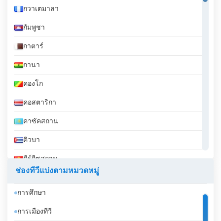
กวาเตมาลา
ความขัดแย้งในชีวิต ช่องนี้เสนอการเดินทางที่
เปลี่ยนแปลงไปสู่การตรัสรู้ การยอมรับคำสอนของเออร์
กัมพูชา
ฟานมีศักยภาพที่จะปฏิวัติชีวิตของเราและมีส่วนช่วยใน
การเปลี่ยนแปลงเชิงบวกของมนุษยชาติ
กาตาร์
กานา
Erfan Halgheh TV รับชมการถ่ายทอดสด
ออนไลน์ได้แล้วตอนนี้
คองโก
คอสตาริกา
คาซัคสถาน
คิวบา
คีร์กีซสถาน
ช่องทีวีแบ่งตามหมวดหมู่
คูเวต
การศึกษา
จอร์เจีย
การเมืองทีวี
จอร์แดน