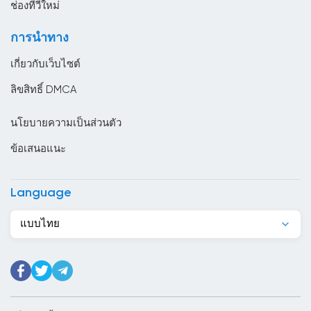
ช่องทีวีใหม่
ตูนิเซีย
การนำทาง
ทาจิกิสถาน
เกี่ยวกับเว็บไซต์
นครวาติกัน
ลิขสิทธิ์ DMCA
นอร์เวย์
นโยบายความเป็นส่วนตัว
นิการากัว
ข้อเสนอแนะ
นิวซีแลนด์
บราซิล
Language
บรูไน
แบบไทย
บอสเนียและเฮอร์เซโกวีนา
บังกลาเทศ
บัลแกเรีย