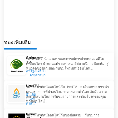
เดินทางแห่งการค้นพบตนเองและการพัฒนาตนเอง
ช่องทางนี้เป็นแพลตฟอร์มสำหรับการเพิ่มพูนความรู้
และขยายขอบเขตความรู้' มุมมองโลกของเขา และ
ท้ายที่สุดคือการแก้ไขปัญหาความขัดแย้งทางด้านการ
ดำรงอยู่
เนื้อหาคำสอนที่นำเสนอในช่องนี้มีความลึกซึ้งและกว้าง
ช่องเพิ่มเติม
ขวางอย่างหาที่เปรียบไม่ได้ เออร์ฟาน เคฮานี คาลเก
ได้อุทิศชีวิตให้กับการแสวงหาความรู้แจ้งทางจิต
Salaam
"ซาลามทีวี" นำเสนอประสบการณ์การถ่ายทอดสดที่ไม่
วิญญาณ และปัญญาของเขาถูกแบ่งปันให้กับผู้ชมผ่าน
TV
เหมือนใคร นำแก่นแท้ของศาสนาอิสลามนิกายชีอะห์มาสู่
รายการต่างๆ มากมาย ตั้งแต่การบรรยายและการ
หน้าจอของคุณขณะรับชมโทรทัศน์ออนไลน์...
สหรัฐอเมริกา
อภิปราย ไปจนถึงช่วงถามตอบและแบบฝึกหัดเชิง
เคร่งศาสนา
ปฏิบัติ แต่ละรายการได้รับการออกแบบอย่างพิถีพิถัน
เพื่อให้เหมาะสมกับรูปแบบการเรียนรู้และระดับความ
HadiTV
รับชมโทรทัศน์ออนไลน์กับ HadiTV - สตรีมสดของเรา นำ
เข้าใจทางจิตวิญญาณที่แตกต่างกัน
เสนอรายการที่น่าสนใจมากมายจากทั่วโลก สัมผัสความ
อินเดีย
สะดวกสบายในการรับชมรายการและช่องโปรดของคุณ
เคร่ง
ทางออนไลน์...
ข้อดีอย่างมากข้อหนึ่งของช่องนี้คือความสามารถในการ
ศาสนา
รับชมโทรทัศน์ออนไลน์ คุณสมบัตินี้ช่วยให้บุคคลทั่วไป
สามารถเข้าถึงช่องได้' รับชมเนื้อหาได้ทุกที่ทุกเวลาและ
Islam
รับชมโทรทัศน์ออนไลน์กับช่องอิสลาม - รับชมการ