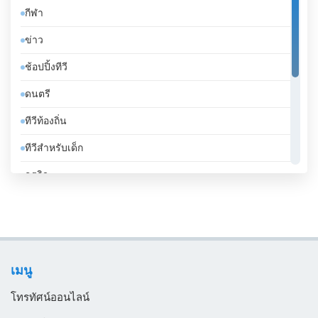
กีฬา
จาเมกา
ข่าว
จิบูตี
ช้อปปิ้งทีวี
จีน
ดนตรี
ชาด
ทีวีท้องถิ่น
ชิลี
ทีวีสำหรับเด็ก
ซานมาริโน
ธุรกิจ
ซาอุดีอาระเบีย
บันเทิงทีวี
ซีเรีย
เคร่งศาสนา
ซูดาน
โทรทัศน์ทั่วไป
ซูรินาม
เมนู
ไลฟ์สไตล์
ญี่ปุ่น
โทรทัศน์ออนไลน์
ตรินิแดดและโตเบโก