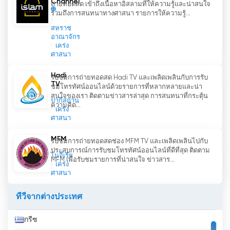
Channel
ตามความสะดวก ไม่ว่าคุณจะอยู่ที่บ้าน เดินทาง หรือมี
ถ่ายทอดสด เข้าถึงเนื้อหาอิสลามที่ให้ความรู้และน่าสนใจ
รวมถึงการสนทนาทางศาสนา รายการให้ความรู้...
เวลาว่างเพียงไม่กี่นาที การรับชมช่องนี้สามารถมอบ
แรงบันดาลใจและการเติบโตทางจิตวิญญาณที่คุณ
สหราช
อาณาจักร
ต้องการได้อย่างมาก
เคร่ง
ศาสนา
อิทธิพลของช่องทางนี้ไม่ได้จำกัดอยู่แค่ระดับบุคคล
เมื่อมีผู้คนจำนวนมากขึ้นเรื่อยๆ เข้ามามีส่วนร่วมกับคำ
Hadi
รับชมการถ่ายทอดสด Hadi TV และเพลิดเพลินกับการรับ
TV
สอนของช่องทางนี้ ก็จะเกิดผลกระทบเป็นวงกว้าง นำไป
ชมโทรทัศน์ออนไลน์ด้วยรายการที่หลากหลายและน่า
สนใจของเรา ติดตามข่าวสารล่าสุด การสนทนาที่กระตุ้น
สู่การยกระดับจิตสำนึกในระดับรวม การเปลี่ยนแปลง
ปากีสถาน
ความคิด...
เคร่ง
ในเชิงบวกที่เกิดขึ้นกับแต่ละบุคคลจะขยายไปสู่
ศาสนา
ครอบครัว ชุมชน และท้ายที่สุดก็คือสังคมโดยรวม
MFM
รับชมการถ่ายทอดสดช่อง MFM TV และเพลิดเพลินไปกับ
โดยสรุปแล้ว ช่องนี้เป็นแหล่งข้อมูลที่ครบถ้วนสมบูรณ์
ประสบการณ์การรับชมโทรทัศน์ออนไลน์ที่ดีที่สุด ติดตาม
ไนจีเรีย
เกี่ยวกับคำสอนของเออร์ฟาน เคฮานี คาลเก ก่อตั้งโดย
MFM เพื่อรับชมรายการที่น่าสนใจ ข่าวสาร...
เคร่ง
โมฮัมหมัด อาลี ทาเฮรี ช่องนี้เป็นแพลตฟอร์มสำหรับ
ศาสนา
การพัฒนาและยกระดับจิตวิญญาณของมนุษย์ ด้วย
คุณสมบัติการถ่ายทอดสดและความสามารถในการรับ
ทีวีจากต่างประเทศ
ชมโทรทัศน์ออนไลน์ ทำให้เข้าถึงผู้ชมได้กว้างขวางยิ่ง
ขึ้น ผ่านการแสวงหาความรู้อันศักดิ์สิทธิ์ การเพิ่มพูน
กรีซ
ความรู้ การปรับปรุงโลกทัศน์ และการแก้ไขปัญหา