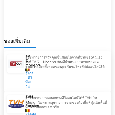
ช่องโทรทัศน์แบบดั้งเดิมคือตัวเลือกการถ่ายทอดสด ผู้
ชมสามารถรับชมรายการและเหตุการณ์โปรดได้แบบ
เรียลไทม์ ไม่ว่าจะอยู่ที่ใดก็ตาม ทำให้ผู้ที่อยู่นอกพื้นที่
การออกอากาศสามารถเชื่อมต่อและมีส่วนร่วมกับช่อง
ได้
-
เนื้อหา ไม่ว่าจะเป็น
-
ไม่ว่าจะเป็นข่าวสาร กีฬา
หรือกิจกรรมทางวัฒนธรรม ฟีเจอร์การถ่ายทอดสดจะ
ช่วยให้ผู้ชมไม่พลาดทุกความเคลื่อนไหว
ช่องเพิ่มเติม
นอกจากนี้ Boukè ยังตระหนักถึงความต้องการที่เพิ่มขึ้น
TV
รับชมรายการทีวีที่คุณชื่นชอบได้จากที่บ้านของคุณเอง
สำหรับการบริโภคคอนเทนต์ออนไลน์ และได้ทำให้การ
Qui
ด้วย TV Qui Modena ช่องที่นำเสนอการถ่ายทอดสด
รับชมโทรทัศน์ออนไลน์เป็นทางเลือกที่เข้าถึงได้ง่าย ผู้
Modena
รายการโปรดทั้งหมดของคุณ รับชมโทรทัศน์ออนไลน์ได้
ชมสามารถสตรีมรายการโปรดและดูตอนที่พลาดไปได้
ฟรี...
อิตาลี
ตามสะดวกผ่านทางเว็บไซต์หรือแอปพลิเคชันมือถือ
ทีวี
ความยืดหยุ่นนี้ช่วยให้แต่ละคนสามารถปรับแต่ง
ท้อง
ถิ่น
ประสบการณ์การรับชมให้เข้ากับตารางเวลาที่ยุ่งวุ่นวาย
ทำให้การเชื่อมต่อกับช่องโทรทัศน์เป็นเรื่องง่ายกว่าที่
TVM
รับชมการถ่ายทอดสดทางทีวีออนไลน์ได้ที่ TVM Est
เคย
-
การเขียนโปรแกรม
Est
Parisien ไม่พลาดทุกรายการจากช่องท้องถิ่นที่มุ่งเน้นพื้นที่
Parisien
ทางตะวันออกของปารีส...
ด้วยการนำการถ่ายทอดสดมาใช้และนำเสนอตัวเลือก
ฝรั่งเศส