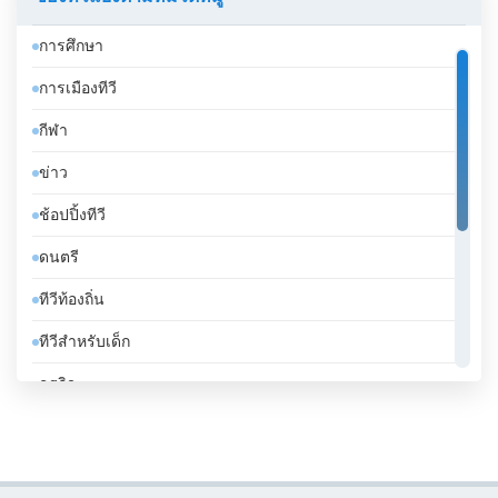
คูเวต
การศึกษา
จอร์เจีย
การเมืองทีวี
จอร์แดน
กีฬา
จาเมกา
ข่าว
จิบูตี
ช้อปปิ้งทีวี
จีน
ดนตรี
ชาด
ทีวีท้องถิ่น
ชิลี
ทีวีสำหรับเด็ก
ซานมาริโน
ธุรกิจ
ซาอุดีอาระเบีย
บันเทิงทีวี
ซีเรีย
เคร่งศาสนา
ซูดาน