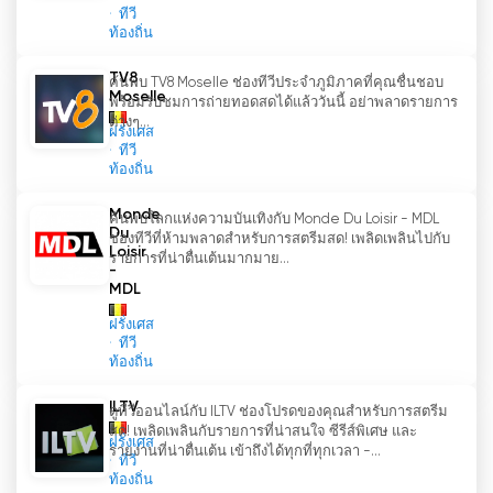
การรับชมออนไลน์ Boukè จึงปรับตัวเข้ากับภูมิทัศน์สื่อ
ทีวี
ที่เปลี่ยนแปลงไปได้อย่างประสบความสำเร็จ การ
ท้องถิ่น
เคลื่อนไหวเชิงกลยุทธ์นี้ไม่เพียงแต่ทำให้ช่องยังคงมี
TV8
ค้นพบ TV8 Moselle ช่องทีวีประจำภูมิภาคที่คุณชื่นชอบ
ความสำคัญ แต่ยังขยายขอบเขตการเข้าถึงให้กว้างขึ้น
Moselle
พร้อมรับชมการถ่ายทอดสดได้แล้ววันนี้ อย่าพลาดรายการ
กว่าข้อจำกัดของการออกอากาศแบบดั้งเดิม ส่งผลให้
ต่างๆ...
ฝรั่งเศส
Boukè เข้าถึงผู้ชมได้กว้างขึ้น ส่งเสริมความรู้สึกของ
ทีวี
การเป็นชุมชนและการเชื่อมต่อระหว่างผู้ชม
ท้องถิ่น
นอกจากนี้ บูเก
-
ความมุ่งมั่นของช่องในการนำเสนอ
Monde
ค้นพบโลกแห่งความบันเทิงกับ Monde Du Loisir - MDL
Du
รายการระดับภูมิภาคเป็นสิ่งที่น่ายกย่องอย่างยิ่ง โดย
ช่องทีวีที่ห้ามพลาดสำหรับการสตรีมสด! เพลิดเพลินไปกับ
Loisir
รายการที่น่าตื่นเต้นมากมาย...
การเน้นข่าวสาร เหตุการณ์ และวัฒนธรรมท้องถิ่น ช่อง
-
นี้มีบทบาทสำคัญในการส่งเสริมเอกลักษณ์และมรดกอัน
MDL
เป็นเอกลักษณ์ของเมืองนามูร์และฟิลิปป์วิลล์ นอกจากนี้
ฝรั่งเศส
ยังเป็นเวทีสำหรับผู้มีความสามารถ ธุรกิจ และองค์กรใน
ทีวี
ท้องถิ่นในการแสดงผลงานและความสำเร็จของตน ซึ่ง
ท้องถิ่น
จะช่วยส่งเสริมความภาคภูมิใจและความสามัคคีภายใน
ILTV
ดูทีวีออนไลน์กับ ILTV ช่องโปรดของคุณสำหรับการสตรีม
ชุมชน
สด! เพลิดเพลินกับรายการที่น่าสนใจ ซีรีส์พิเศษ และ
ฝรั่งเศส
รายงานที่น่าตื่นเต้น เข้าถึงได้ทุกที่ทุกเวลา -...
ทีวี
โดยสรุปแล้ว Boukè (ช่อง C) เป็นช่องโทรทัศน์ระดับ
ท้องถิ่น
ภูมิภาคที่ปรับตัวเข้ากับภูมิทัศน์สื่อที่เปลี่ยนแปลงไปได้