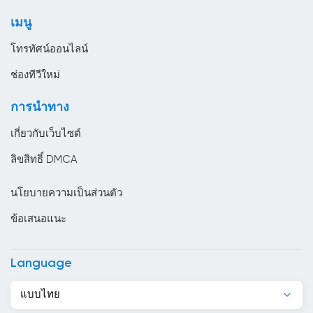
โทรทัศน์ทั่วไป
ซูรินาม
เมนู
ไลฟ์สไตล์
ญี่ปุ่น
โทรทัศน์ออนไลน์
ตรินิแดดและโตเบโก
ช่องทีวีใหม่
ตูนิเซีย
การนำทาง
ทาจิกิสถาน
เกี่ยวกับเว็บไซต์
นครวาติกัน
ลิขสิทธิ์ DMCA
นอร์เวย์
นโยบายความเป็นส่วนตัว
นิการากัว
ข้อเสนอแนะ
นิวซีแลนด์
บราซิล
Language
บรูไน
แบบไทย
บอสเนียและเฮอร์เซโกวีนา