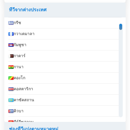
อย่างประสบความสำเร็จ โดยการนำการถ่ายทอดสดมา
ทีวีจากต่างประเทศ
ใช้และนำเสนอตัวเลือกการรับชมออนไลน์ ความมุ่งมั่น
ในการนำเสนอรายการท้องถิ่นและการมีส่วนร่วมกับ
กรีซ
ชุมชนทำให้ช่องนี้แตกต่างจากช่องอื่นๆ และเป็น
ทรัพย์สินที่มีค่าสำหรับเขต Namur และ Philippeville
กวาเตมาลา
ไม่ว่าจะเป็น...
-
ไม่ว่าจะผ่านวิธีการออกอากาศแบบ
กัมพูชา
ดั้งเดิมหรือความสะดวกสบายของการถ่ายทอดสดและ
การรับชมออนไลน์ Boukè ก็รับประกันว่าผู้ชมสามารถ
กาตาร์
เชื่อมต่อและมีส่วนร่วมกับรายการและกิจกรรมที่ชื่น
ชอบได้อย่างต่อเนื่อง
กานา
คองโก
Boukè รับชมการถ่ายทอดสดออนไลน์ได้แล้ว
ตอนนี้
คอสตาริกา
คาซัคสถาน
คิวบา
คีร์กีซสถาน
ช่องทีวีแบ่งตามหมวดหมู่