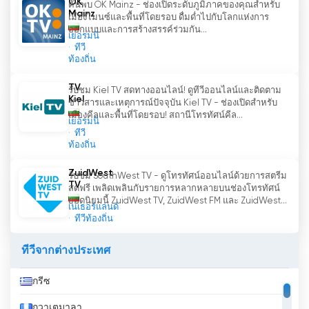
OK
มอบประสบการณ์ที่น่าจดจำและจุดหมายปลายทางที่
ค้นพบ OK Mainz - ช่องเปิดระดับภูมิภาคของคุณสำหรับ
Mainz
เมืองไมนซ์และพื้นที่โดยรอบ ดื่มด่ำไปกับโลกแห่งการ
น่าตื่นเต้นให้แก่ผู้ชม
ออกแบบและการสร้างสรรค์ร่วมกัน...
เยอรมนี
ทีวี
BG-Dnes TV รับชมการถ่ายทอดสดออนไลน์
ท้องถิ่น
ได้แล้วตอนนี้
TV
รับชม Kiel TV สดทางออนไลน์! ดูทีวีออนไลน์และติดตาม
Kiel
ข่าวสารและเหตุการณ์ปัจจุบัน Kiel TV - ช่องเปิดสำหรับ
เมืองคีลและพื้นที่โดยรอบ! สถานีโทรทัศน์คีล...
เยอรมนี
ทีวี
ท้องถิ่น
ZuidWest
รับชม SouthWest TV - ดูโทรทัศน์ออนไลน์ด้วยการสตรีม
TV
สดฟรี เพลิดเพลินกับรายการหลากหลายบนช่องโทรทัศน์
ยอดนิยมนี้ ZuidWest TV, ZuidWest FM และ ZuidWest...
เนเธอร์แลนด์
ทีวีท้องถิ่น
ทีวีจากต่างประเทศ
กรีซ
กวาเตมาลา