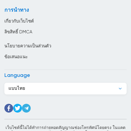
ตูนิเซีย
การนำทาง
ทาจิกิสถาน
เกี่ยวกับเว็บไซต์
นครวาติกัน
ลิขสิทธิ์ DMCA
นอร์เวย์
นโยบายความเป็นส่วนตัว
นิการากัว
ข้อเสนอแนะ
นิวซีแลนด์
บราซิล
Language
บรูไน
แบบไทย
บอสเนียและเฮอร์เซโกวีนา
บังกลาเทศ
บัลแกเรีย
บาร์เบโดส
เว็บไซต์นี้ไม่ได้ทำการถ่ายทอดสัญญาณช่องโทรทัศน์โดยตรง ในแคต