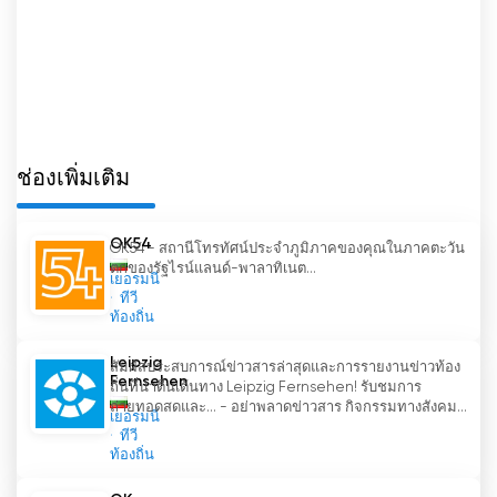
สถานีโทรทัศน์ BG-DNES ไม่เพียงแต่ฉายรายการของ
ตนเองเท่านั้น แต่ยังผลิตรายการคุณภาพสูงที่เป็นผล
งานต้นฉบับอีกด้วย สถานีโทรทัศน์แห่งนี้ผลิตสารคดีที่
ออกอากาศ รวมถึงการฉายภาพยนตร์และรายการต่างๆ
ที่เป็นเอกลักษณ์เฉพาะของช่อง ทำให้ผู้ชมได้
เพลิดเพลินกับเนื้อหาต้นฉบับและเรียนรู้เกี่ยวกับแง่มุม
ช่องเพิ่มเติม
ต่างๆ ของการท่องเที่ยว
OK54
OK54 - สถานีโทรทัศน์ประจำภูมิภาคของคุณในภาคตะวัน
BG-DNES TV นำเสนอการรับชมสดผ่านทาง
ตกของรัฐไรน์แลนด์-พาลาทิเนต...
อินเทอร์เน็ต ซึ่งหมายความว่าผู้ชมสามารถเพลิดเพลิน
เยอรมนี
ทีวี
กับรายการโปรดและสารคดีต่างๆ ได้ทุกที่ทุกเวลา ไม่
ท้องถิ่น
ว่าจะอยู่ที่บ้านหรือกำลังเดินทาง ก็สามารถรับชมทีวี
ออนไลน์และเพลิดเพลินไปกับ BG-DNES TV ได้
-
การ
Leipzig
สัมผัสประสบการณ์ข่าวสารล่าสุดและการรายงานข่าวท้อง
เขียนโปรแกรมที่มีคุณภาพ
Fernsehen
ถิ่นที่น่าตื่นเต้นทาง Leipzig Fernsehen! รับชมการ
ถ่ายทอดสดและ... - อย่าพลาดข่าวสาร กิจกรรมทางสังคม...
เยอรมนี
BG-DNES TV เป็นช่องโทรทัศน์ที่ให้ข้อมูลด้านการท่อง
ทีวี
เที่ยวอย่างครบถ้วนแก่ผู้ชม ด้วยความเป็นมืออาชีพที่
ท้องถิ่น
โดดเด่นและเนื้อหาที่เป็นเอกลักษณ์ ช่องโทรทัศน์นี้