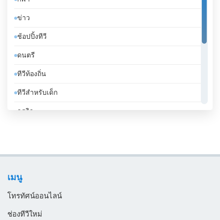
จาเมกา
ข่าว
จิบูตี
ช้อปปิ้งทีวี
จีน
ดนตรี
ชาด
ทีวีท้องถิ่น
ชิลี
ทีวีสำหรับเด็ก
ซานมาริโน
ธุรกิจ
ซาอุดีอาระเบีย
บันเทิงทีวี
ซีเรีย
เคร่งศาสนา
ซูดาน
โทรทัศน์ทั่วไป
ซูรินาม
เมนู
ไลฟ์สไตล์
ญี่ปุ่น
โทรทัศน์ออนไลน์
ตรินิแดดและโตเบโก
ช่องทีวีใหม่