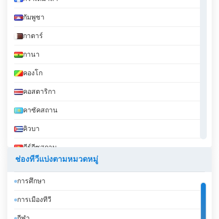
กัมพูชา
กาตาร์
กานา
คองโก
คอสตาริกา
คาซัคสถาน
คิวบา
คีร์กีซสถาน
ช่องทีวีแบ่งตามหมวดหมู่
คูเวต
การศึกษา
จอร์เจีย
การเมืองทีวี
จอร์แดน
กีฬา