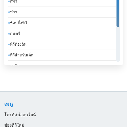
กีฬา
จาเมกา
ข่าว
จิบูตี
ช้อปปิ้งทีวี
จีน
ดนตรี
ชาด
ทีวีท้องถิ่น
ชิลี
ทีวีสำหรับเด็ก
ซานมาริโน
ธุรกิจ
ซาอุดีอาระเบีย
บันเทิงทีวี
ซีเรีย
เคร่งศาสนา
ซูดาน
โทรทัศน์ทั่วไป
ซูรินาม
เมนู
ไลฟ์สไตล์
ญี่ปุ่น
โทรทัศน์ออนไลน์
ตรินิแดดและโตเบโก
ช่องทีวีใหม่