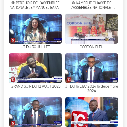
🛑 PERCHOIR DE L'ASSEMBLÉE
🛑 KAMERHE CHASSÉ DE
ประโยชน์อย่างยิ่งสำหรับชาวคองโกที่อาศัยอยู่ต่าง
NATIONALE : EMMANUEL BAKABI
L'ASSEMBLÉE NATIONALE :
ประเทศ เนื่องจากช่วยให้พวกเขาสามารถติดต่อกับบ้าน
SOUTIENT LA CANDIDATURE DE
TOTSHUMANY KISOMBE DIT
BOJI
MERCI AUX DÉPUTÉS
เกิดและติดตามความเคลื่อนไหวทางการเมืองและ
สังคมในสาธารณรัฐประชาธิปไตยคองโกได้ ไม่ว่าพวก
เขาจะอาศัยอยู่ในประเทศเพื่อนบ้านในแอฟริกา หรืออยู่
ห่างออกไปหลายพันไมล์ในยุโรปหรืออเมริกาเหนือ การ
ถ่ายทอดสดช่วยให้พวกเขายังคงมีส่วนร่วมกับ
JT DU 30 JUILLET
CORDON BLEU
วัฒนธรรมของตนและรับทราบข้อมูลเกี่ยวกับประเด็น
ต่างๆ ที่ส่งผลกระทบต่อประเทศบ้านเกิดได้
นอกจากนี้ ความสามารถในการรับชมโทรทัศน์
ออนไลน์ยังเป็นสิ่งที่เปลี่ยนแปลงชีวิตผู้คนใน
สาธารณรัฐประชาธิปไตยคองโกที่อาจไม่มีโอกาสเข้า
GRAND SOIR DU 12 AOUT 2025
JT DU 16 DEC 2024 16 décembre
ถึงโทรทัศน์แบบดั้งเดิม ในประเทศที่การเข้าถึงไฟฟ้า
2024
และโทรทัศน์อาจมีจำกัด ตัวเลือกการสตรีมออนไลน์ได้
เปิดโลกแห่งความบันเทิงและข้อมูลใหม่ๆ ให้กับผู้ที่ไม่
สามารถเข้าถึงได้มาก่อน สิ่งนี้ได้ทำให้การเข้าถึงข้อมูล
และความบันเทิงเป็นประชาธิปไตยมากขึ้น และเสริม
สร้างศักยภาพให้ผู้คนจากทุกสาขาอาชีพสามารถรับ