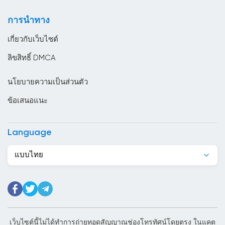
ตูนิเซีย
การนำทาง
ทาจิกิสถาน
เกี่ยวกับเว็บไซต์
นครวาติกัน
ลิขสิทธิ์ DMCA
นอร์เวย์
นโยบายความเป็นส่วนตัว
นิการากัว
ข้อเสนอแนะ
นิวซีแลนด์
บราซิล
Language
บรูไน
แบบไทย
บอสเนียและเฮอร์เซโกวีนา
บังกลาเทศ
บัลแกเรีย
บาร์เบโดส
เว็บไซต์นี้ไม่ได้ทำการถ่ายทอดสัญญาณช่องโทรทัศน์โดยตรง ในแคต