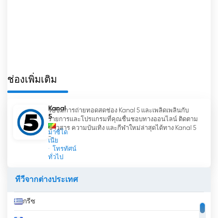
ความสนใจให้กับผู้ชม
โดยสรุปแล้ว 10ème Rue TV หรือที่รู้จักกันในชื่อช่อง
โทรทัศน์ ณ วิหารแห่งประชาธิปไตย เป็นช่องโทรทัศน์
ในสาธารณรัฐประชาธิปไตยคองโกที่ก้าวเข้าสู่ยุคดิจิทัล
ด้วยการนำเสนอการถ่ายทอดสด ทำให้ประชาชน
สามารถรับชมโทรทัศน์ออนไลน์ได้ นวัตกรรมนี้ไม่เพียง
ช่องเพิ่มเติม
แต่เชื่อมโยงชาวคองโกพลัดถิ่นกับประเทศบ้านเกิด
เท่านั้น แต่ยังทำให้การเข้าถึงข้อมูลและความบันเทิง
Kanal
ภายใน DRC เป็นประชาธิปไตยมากขึ้นอีกด้วย ด้วยที่
รับชมการถ่ายทอดสดช่อง Kanal 5 และเพลิดเพลินกับ
5
รายการและโปรแกรมที่คุณชื่นชอบทางออนไลน์ ติดตาม
ตั้งอยู่ที่ "วิหารแห่งประชาธิปไตย" และรายการที่หลาก
ข่าวสาร ความบันเทิง และกีฬาใหม่ล่าสุดได้ทาง Kanal 5
หลาย 10ème Rue TV จึงยังคงเป็นผู้เล่นสำคัญใน
มาซิโด
-...
เนีย
วงการสื่อของ DRC
โทรทัศน์
ทั่วไป
10ème Rue TV รับชมการถ่ายทอดสด
ออนไลน์ได้แล้วตอนนี้
ทีวีจากต่างประเทศ
กรีซ