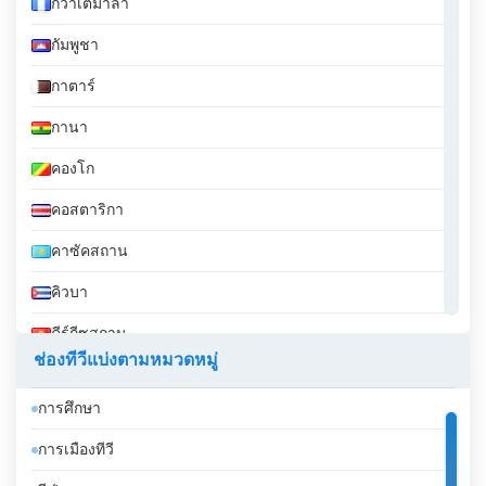
กวาเตมาลา
กัมพูชา
กาตาร์
กานา
คองโก
คอสตาริกา
คาซัคสถาน
คิวบา
คีร์กีซสถาน
ช่องทีวีแบ่งตามหมวดหมู่
คูเวต
การศึกษา
จอร์เจีย
การเมืองทีวี
จอร์แดน