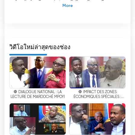
โทรทัศน์ ณ วิหารแห่งประชาธิปไตย เป็นสถานี
โทรทัศน์ที่มีชื่อเสียงในสาธารณรัฐประชาธิปไตย
คองโก (DRC) ตั้งอยู่ใจกลางกรุงกินชาซา โดยเฉพาะใน
เขตลิมิเต ณ "วิหารแห่งประชาธิปไตย" ซึ่งเป็นที่ตั้ง
สำนักงานใหญ่ของพรรคสหภาพเพื่อประชาธิปไตยและ
ความก้าวหน้าทางสังคม ช่องนี้ได้กลายเป็นแหล่งข้อมูล
และความบันเทิงที่สำคัญสำหรับชาวคองโก
วิดีโอใหม่ล่าสุดของช่อง
หนึ่งในคุณสมบัติสำคัญที่ทำให้ 10ème Rue TV แตก
ต่างจากช่องโทรทัศน์อื่นๆ ใน DRC คือความสามารถใน
การถ่ายทอดสด ด้วยความก้าวหน้าทางเทคโนโลยี ช่อง
นี้ได้ปรับตัวให้เข้ากับภูมิทัศน์สื่อที่เปลี่ยนแปลงไปโดย
เปิดโอกาสให้ผู้ชมสามารถรับชมโทรทัศน์ออนไลน์ได้
🛑 DIALOGUE NATIONAL : LA
🛑 IMPACT DES ZONES
นวัตกรรมนี้ทำให้บุคคลทั่วไปสามารถเข้าถึงช่องได้
-
LECTURE DE MARDOCHÉ MPOYI
ÉCONOMIQUES SPÉCIALES :
สามารถเข้าถึงเนื้อหาได้จากทุกที่ที่มีการเชื่อมต่อ
ENTRETIEN EXCLUSIF AVEC LE
อินเทอร์เน็ต เพื่อให้มั่นใจว่าพวกเขายังคงเชื่อมต่อและ
DG AUGUY BOLANDA
รับทราบข่าวสารและเหตุการณ์ล่าสุดในประเทศอยู่
เสมอ
ฟีเจอร์การถ่ายทอดสดของ 10ème Rue TV มี