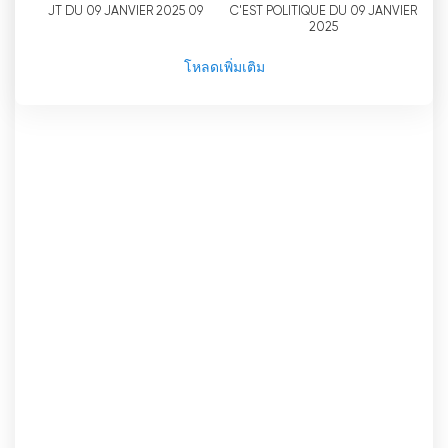
ทราบข้อมูลและได้รับความบันเทิง
JT DU 09 JANVIER 2025 09
C'EST POLITIQUE DU 09 JANVIER
2025
ที่ตั้งของสถานีโทรทัศน์ 10ème Rue TV ณ "วิหารแห่ง
โหลดเพิ่มเติม
ประชาธิปไตย" ยิ่งเน้นย้ำถึงความสำคัญของสถานีใน
สาธารณรัฐประชาธิปไตยคองโก ในฐานะที่เป็น
สำนักงานใหญ่ของพรรคสหภาพเพื่อประชาธิปไตยและ
ความก้าวหน้าทางสังคม ซึ่งเป็นพรรคการเมืองสำคัญใน
ประเทศ สถานีโทรทัศน์แห่งนี้จึงมีสถานะพิเศษใน
แวดวงสื่อ โดยทำหน้าที่เป็นแพลตฟอร์มให้พรรคสื่อสาร
ข้อความไปยังสาธารณชนและมีส่วนร่วมกับประชาชน
ในประเด็นต่างๆ
นอกจากความสำคัญทางการเมืองแล้ว ช่อง 10ème
Rue TV ยังนำเสนอรายการที่หลากหลายเพื่อตอบสนอง
ความสนใจและความชอบของผู้ชม ตั้งแต่ข่าวสารและ
เหตุการณ์ปัจจุบัน ไปจนถึงรายการบันเทิงและ
วัฒนธรรม ช่องนี้มุ่งมั่นที่จะมอบประสบการณ์การรับ
ชมที่ครบถ้วน ไม่ว่าจะเป็นสารคดีที่กระตุ้นความคิด
ละครซีรีส์ที่น่าติดตาม หรือรายการทอล์คโชว์ที่
สนุกสนาน 10ème Rue TV มุ่งมั่นที่จะดึงดูดและสร้าง