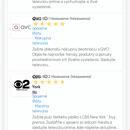
televíziu online a vychutnajte si živé
vysielanie...
QVC
5 z 5
1
hlasovanie (hlasovania)
Spojené
štáty
Nákupná
televízia
Zažite dokonalú nákupnú destináciu s QVC!
Objavte najnovšie trendy, produkty a ponuky
prostredníctvom ich živého vysielania. Sledujte
televíziu...
CBS
5 z 5
2
hlasovanie (hlasovania)
New
York
Spojené
štáty
Miestna
televízia
Zažite pulz Veľkého jablka s CBS New York ' živý
prenos. Zostaňte v spojení so srdcom mesta a
sledujte televíziu online, kde nájdete aktuálne...