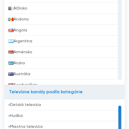
Alžírsko
Andorra
Angola
Argentína
Arménsko
Aruba
Austrália
Azerbajdžan
Televízne kanály podľa kategórie
Bahrajn
Detská televízia
Bangladéš
Hudba
Barbados
Miestna televízia
Belgicko