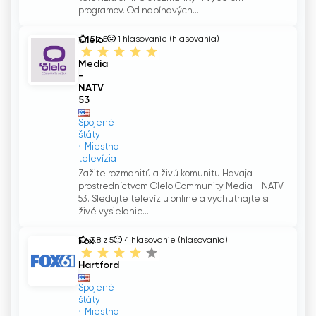
programov. Od napínavých...
Ōlelo
5 z 5
1
hlasovanie (hlasovania)
Community
Media
-
NATV
53
Spojené
štáty
Miestna
televízia
Zažite rozmanitú a živú komunitu Havaja
prostredníctvom Ōlelo Community Media - NATV
53. Sledujte televíziu online a vychutnajte si
živé vysielanie...
Fox
3.8 z 5
4
hlasovanie (hlasovania)
61
Hartford
Spojené
štáty
Miestna