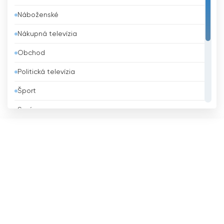
Náboženské
Belize
Nákupná televízia
Benin
Obchod
Bhután
Politická televízia
Bielorusko
Šport
Bolívia
Správy
Bosna a Hercegovina
Všeobecná televízia
Brazília
Vzdelávacie
Brunej
Zábavná televízia
Bulharsko
Životný štýl
Čad
Česká republika