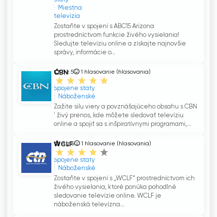
Miestna
televízia
Zostaňte v spojení s ABC15 Arizona
prostredníctvom funkcie živého vysielania!
Sledujte televíziu online a získajte najnovšie
správy, informácie o...
CBN
5 z 5
1
hlasovanie (hlasovania)
Spojené štáty
Náboženské
Zažite silu viery a povznášajúceho obsahu s CBN
' živý prenos, kde môžete sledovať televíziu
online a spojiť sa s inšpiratívnymi programami,...
WCLF
4 z 5
1
hlasovanie (hlasovania)
Spojené štáty
Náboženské
Zostaňte v spojení s „WCLF“ prostredníctvom ich
živého vysielania, ktoré ponúka pohodlné
sledovanie televízie online. WCLF je
náboženská televízna...