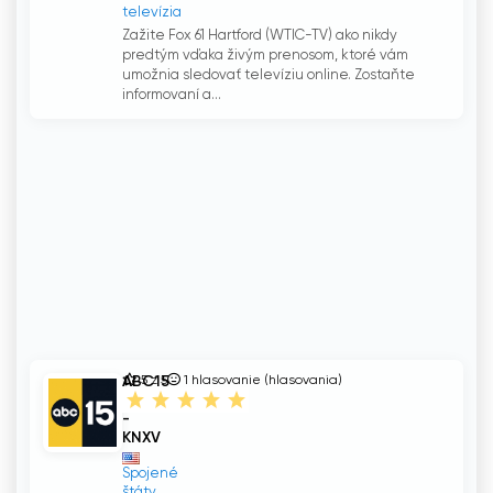
televízia
Zažite Fox 61 Hartford (WTIC-TV) ako nikdy
predtým vďaka živým prenosom, ktoré vám
umožnia sledovať televíziu online. Zostaňte
informovaní a...
ABC15
5 z 5
1
hlasovanie (hlasovania)
Arizona
-
KNXV
Spojené
štáty