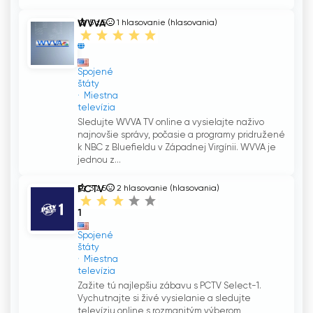
WVVA
5 z 5
1
hlasovanie (hlasovania)
TV
Spojené
štáty
Miestna
televízia
Sledujte WVVA TV online a vysielajte naživo
najnovšie správy, počasie a programy pridružené
k NBC z Bluefieldu v Západnej Virgínii. WVVA je
jednou z...
PCTV
3 z 5
2
hlasovanie (hlasovania)
Select-
1
Spojené
štáty
Miestna
televízia
Zažite tú najlepšiu zábavu s PCTV Select-1.
Vychutnajte si živé vysielanie a sledujte
televíziu online s rozmanitým výberom