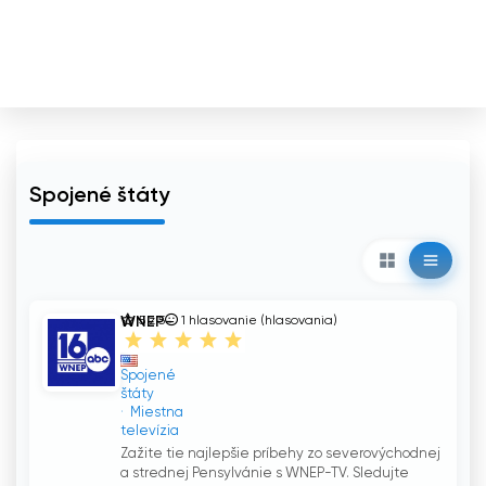
Spojené štáty
WNEP-
5 z 5
1
hlasovanie (hlasovania)
TV
Spojené
štáty
Miestna
televízia
Zažite tie najlepšie príbehy zo severovýchodnej
a strednej Pensylvánie s WNEP-TV. Sledujte