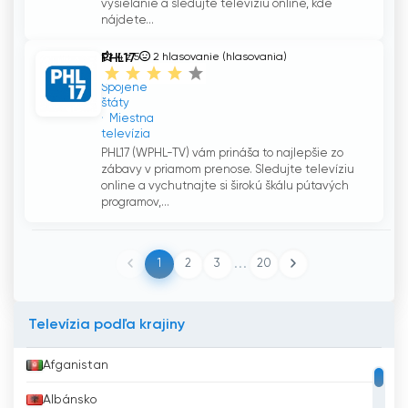
vysielanie a sledujte televíziu online, kde
nájdete...
PHL17
4 z 5
2
hlasovanie (hlasovania)
Spojené
štáty
Miestna
televízia
PHL17 (WPHL-TV) vám prináša to najlepšie zo
zábavy v priamom prenose. Sledujte televíziu
online a vychutnajte si širokú škálu pútavých
programov,...
...
1
2
3
20
Televízia podľa krajiny
Afganistan
Albánsko