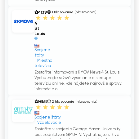
KMOV
5 z 5
1
hlasovanie (hlasovania)
News
4
St.
Louis
Spojené
štáty
Miestna
televízia
Zostaňte informovaní s KMOV News 4 St. Louis.
Vychutnajte si živé vysielanie a sledujte
televíziu online, kde nájdete najnovšie správy,
informácie o...
GMU-
5 z 5
2
hlasovanie (hlasovania)
TV
Spojené štáty
Vzdelávacie
Zostaňte v spojení s George Mason University
prostredníctvom GMU-TV. Vychutnajte si živé