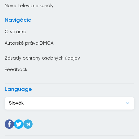
Filipíny
Nové televízne kanály
Fínsko
Navigácia
Francúzsko
O stránke
Ghana
Autorské práva DMCA
Grécko
Zásady ochrany osobných údajov
Gruzínsko
Feedback
Gvatemala
Haiti
Language
Holandsko
Slovák
Honduras
Hongkong
India