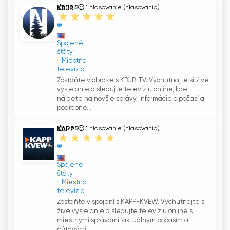
KBJR-
5 z 5
1
hlasovanie (hlasovania)
TV
Spojené
štáty
Miestna
televízia
Zostaňte v obraze s KBJR-TV. Vychutnajte si živé
vysielanie a sledujte televíziu online, kde
nájdete najnovšie správy, informácie o počasí a
podrobné...
KAPP-
5 z 5
1
hlasovanie (hlasovania)
KVEW
Spojené
štáty
Miestna
televízia
Zostaňte v spojení s KAPP-KVEW. Vychutnajte si
živé vysielanie a sledujte televíziu online s
miestnymi správami, aktuálnym počasím a
pútavými...