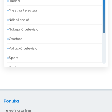
Hudba
Barbados
Miestna televízia
Belgicko
Náboženské
Belize
Nákupná televízia
Benin
Obchod
Bhután
Politická televízia
Bielorusko
Šport
Bolívia
Správy
Bosna a Hercegovina
Všeobecná televízia
Brazília
Vzdelávacie
Brunej
Zábavná televízia
Bulharsko
Ponuka
Životný štýl
Čad
Televízia online