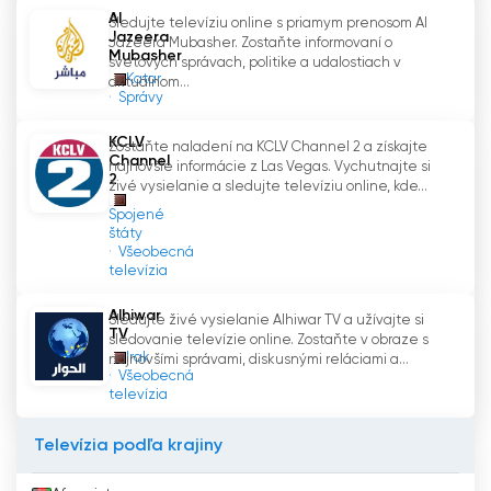
nekonečným možnostiam.
Al
Sledujte televíziu online s priamym prenosom Al
Jazeera
Jazeera Mubasher. Zostaňte informovaní o
Mubasher
Záverom možno povedať, že Prvý arabský
svetových správach, politike a udalostiach v
Katar
aktuálnom...
kanál špecializovaný na dokumentárne filmy je
Správy
dôkazom sily médií pri formovaní nášho
chápania sveta. Vďaka širokému výberu
KCLV
Zostaňte naladení na KCLV Channel 2 a získajte
vysokokvalitných dokumentov a záväzku
Channel
najnovšie informácie z Las Vegas. Vychutnajte si
2
prispôsobiť sa digitálnemu veku ponúka
živé vysielanie a sledujte televíziu online, kde...
divákom jedinečnú príležitosť sledovať televíziu
Spojené
štáty
online a skúmať rozmanitú škálu tém.
Všeobecná
Poskytovaním hĺbkových analýz a podnetných
televízia
príbehov slúži tento kanál ako okno do sveta,
obohacuje životy svojich divákov a podporuje
Alhiwar
Sledujte živé vysielanie Alhiwar TV a užívajte si
TV
zmysel pre zvedavosť a poznanie.
sledovanie televízie online. Zostaňte v obraze s
Irak
najnovšími správami, diskusnými reláciami a...
Všeobecná
Al Jazeera Documentary Channel
televízia
Sledujte živé vysielanie teraz online
Televízia podľa krajiny