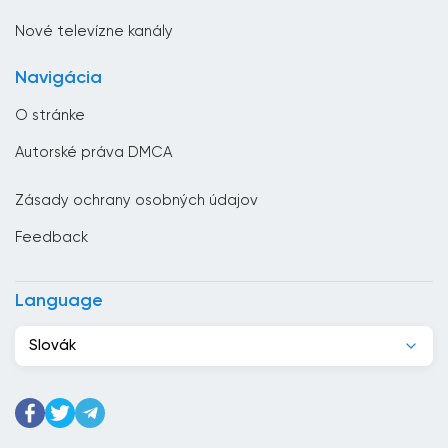
Česká republika
Nové televízne kanály
Chorvátsko
Navigácia
Čierna Hora
O stránke
Čile
Autorské práva DMCA
Čína
Zásady ochrany osobných údajov
Cyprus
Feedback
Dánsko
Dominikánska republika
Language
Džibutsko
Slovák
Egypt
Ekvádor
Estónsko