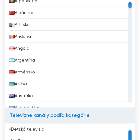
Afganistan
Albánsko
Alžírsko
Andorra
Angola
Argentína
Arménsko
Aruba
Austrália
Azerbajdžan
Televízne kanály podľa kategórie
Bahrajn
Detská televízia
Bangladéš