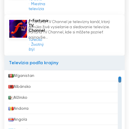
vysielanie teraz online
Miestna
televízia
ƒ~Fortuna
ƒ~Fortuna TV Channel je televízny kanál, ktorý
TV
ponúka živé vysielanie a sledovanie televízie.
Channel
Fortuna TV Channel, kde si môžete pozrieť
najnovšie...
Turecko
Životný
štýl
Televízia podľa krajiny
Afganistan
Albánsko
Alžírsko
Andorra
Angola