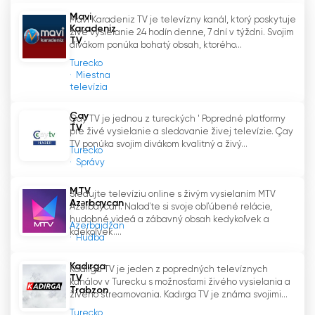
Mavi
Mavi Karadeniz TV je televízny kanál, ktorý poskytuje
Tento jedinečný televízny kanál predstavuje
Karadeniz
živé vysielanie 24 hodín denne, 7 dní v týždni. Svojim
kultúru a hudbu Čierneho mora svetu a zavádza
TV
divákom ponúka bohatý obsah, ktorého...
divákov do rôznych geografických oblastí.
Turecko
Divákov uchvacuje táto hudobná cesta, ktorá
Miestna
odráža prírodné krásy, tradičný životný štýl a
televízia
emocionálne bohatstvo Čierneho mora.
Çay
Çay TV je jednou z tureckých ' Popredné platformy
TV
pre živé vysielanie a sledovanie živej televízie. Çay
Záverom možno povedať, že Slow Karadeniz
TV ponúka svojim divákom kvalitný a živý...
Turecko
TV je hodnotný televízny kanál, ktorý ponúka
Správy
divákom jedinečnú atmosféru čiernomorskej
hudby online prostredníctvom živého vysielania.
MTV
Sledujte televíziu online s živým vysielaním MTV
Milovníci čiernomorskej hudby a každý, kto sa
Azərbaycan
Azərbaycan. Nalaďte si svoje obľúbené relácie,
chce vydať na túto melancholickú cestu, môže
hudobné videá a zábavný obsah kedykoľvek a
Azerbajdžan
zažiť nezabudnuteľné chvíle so Slow Karadeniz
kdekoľvek....
Hudba
TV a vstúpiť do magického sveta čiernomorskej
hudby.
Kadırga
Kadırga TV je jeden z popredných televíznych
TV
kanálov v Turecku s možnosťami živého vysielania a
Trabzon
živého streamovania. Kadırga TV je známa svojimi...
Slow Karadeniz TV Sledujte živé
Turecko