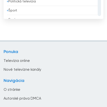
Politická televízia
Bielorusko
Šport
Bolívia
Správy
Bosna a Hercegovina
Všeobecná televízia
Brazília
Vzdelávacie
Brunej
Zábavná televízia
Bulharsko
Ponuka
Životný štýl
Čad
Televízia online
Česká republika
Nové televízne kanály
Chorvátsko
Navigácia
Čierna Hora
O stránke
Čile
Autorské práva DMCA
Čína