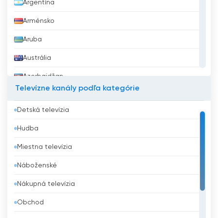
Argentína
Arménsko
Aruba
Austrália
Azerbajdžan
Televízne kanály podľa kategórie
Bahrajn
Detská televízia
Bangladéš
Hudba
Barbados
Miestna televízia
Belgicko
Náboženské
Belize
Nákupná televízia
Benin
Obchod
Bhután