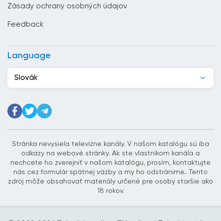
Zásady ochrany osobných údajov
Cyprus
Feedback
Dánsko
Dominikánska republika
Language
Džibutsko
Slovák
Egypt
Ekvádor
Estónsko
Etiópia
Stránka nevysiela televízne kanály. V našom katalógu sú iba
odkazy na webové stránky. Ak ste vlastníkom kanála a
Filipíny
nechcete ho zverejniť v našom katalógu, prosím, kontaktujte
nás cez formulár spätnej väzby a my ho odstránime.. Tento
Fínsko
zdroj môže obsahovať materiály určené pre osoby staršie ako
18 rokov.
Francúzsko
Ghana