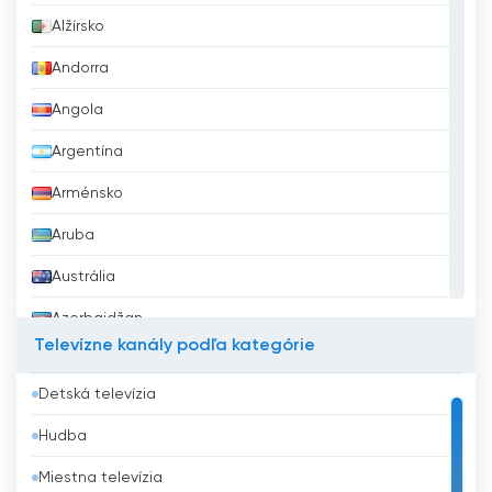
Alžírsko
Andorra
Angola
Argentína
Arménsko
Aruba
Austrália
Azerbajdžan
Televízne kanály podľa kategórie
Bahrajn
Detská televízia
Bangladéš
Hudba
Barbados
Miestna televízia
Belgicko