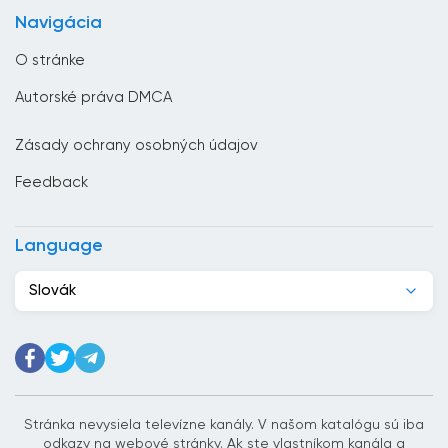
Chorvátsko
Navigácia
Čierna Hora
O stránke
Čile
Autorské práva DMCA
Čína
Zásady ochrany osobných údajov
Cyprus
Feedback
Dánsko
Dominikánska republika
Language
Džibutsko
Slovák
Egypt
Ekvádor
Estónsko
Etiópia
Stránka nevysiela televízne kanály. V našom katalógu sú iba
odkazy na webové stránky. Ak ste vlastníkom kanála a