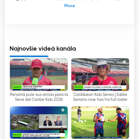
TVMax je panamský bezplatný televízny kanál,
ktorý bol spustený v roku 2005. Jeho vysielacie
sídlo sa nachádza v meste Panama City a
vlastní ho spoločnosť TVN Media. TVMax
ponúka programy zamerané predovšetkým na
mužské publikum, pričom vysiela denné seriály,
filmy a estrádne relácie.
Najnovšie videá kanála
TVMax ponúka rozmanitý obsah pre všetky
vkusy a vekové kategórie. Kanál ponúka širokú
škálu programov, od zábavy, športu, správ,
televíznych seriálov, filmov a dokumentov.
Ponúka aj programy pre detské publikum so
Panamá pule sus armas para la
Caribbean Kids Series | Eddie
vzdelávacími a zábavnými programami.
Serie del Caribe Kids 2026
Serrano now has his full roster
TVMax tiež ponúka sledovanie živého
televízneho vysielania prostredníctvom svojej
webovej stránky. To umožňuje používateľom
sledovať živé programy bez potreby
predplatného káblovej alebo satelitnej