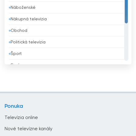
Náboženské
Belize
Nákupná televízia
Benin
Obchod
Bhután
Politická televízia
Bielorusko
Šport
Bolívia
Správy
Bosna a Hercegovina
Všeobecná televízia
Brazília
Vzdelávacie
Brunej
Zábavná televízia
Bulharsko
Ponuka
Životný štýl
Čad
Televízia online
Česká republika
Nové televízne kanály