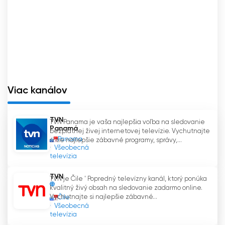
Viac kanálov
TVN
TVN Panama je vaša najlepšia voľba na sledovanie
Panamá
bezplatnej živej internetovej televízie. Vychutnajte
Panama
si tie najlepšie zábavné programy, správy,...
Všeobecná
televízia
TVN
TVN je Čile ' Popredný televízny kanál, ktorý ponúka
kvalitný živý obsah na sledovanie zadarmo online.
Vychutnajte si najlepšie zábavné...
Čile
Všeobecná
televízia