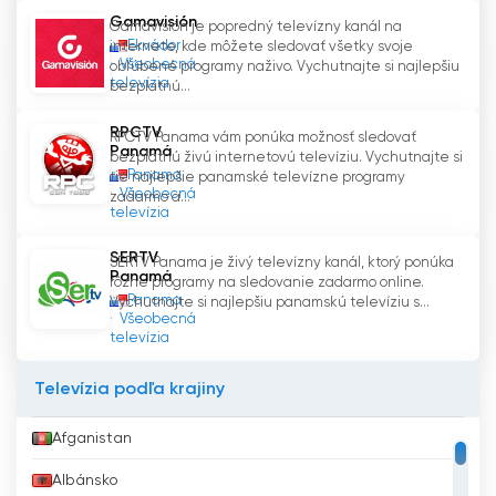
Gamavisión
Gamavisión je popredný televízny kanál na
Ekvádor
internete, kde môžete sledovať všetky svoje
Všeobecná
obľúbené programy naživo. Vychutnajte si najlepšiu
televízia
bezplatnú...
RPCTV
RPCTV Panama vám ponúka možnosť sledovať
Panamá
bezplatnú živú internetovú televíziu. Vychutnajte si
Panama
tie najlepšie panamské televízne programy
Všeobecná
zadarmo a...
televízia
SERTV
SERTV Panama je živý televízny kanál, ktorý ponúka
Panamá
rôzne programy na sledovanie zadarmo online.
Panama
Vychutnajte si najlepšiu panamskú televíziu s...
Všeobecná
televízia
Televízia podľa krajiny
Afganistan
Albánsko