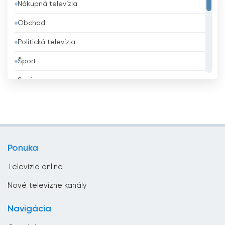
Nákupná televízia
Benin
Obchod
Bhután
Politická televízia
Bielorusko
Šport
Bolívia
Správy
Bosna a Hercegovina
Všeobecná televízia
Brazília
Vzdelávacie
Brunej
Zábavná televízia
Bulharsko
Ponuka
Životný štýl
Čad
Televízia online
Česká republika
Nové televízne kanály
Chorvátsko
Navigácia
Čierna Hora