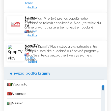
kanál ponúka širokú škálu obsahu pre každého.
Kórea
Hudba
Europa
Europa Plus TV je živý prenos populárneho
Mas23 TV Sledujte živé vysielanie teraz
Plus
hudobného televízneho kanála. Sledujte televíziu
online
TV
online a vychutnajte si tie najlepšie hudobné
Rusko
videá,...
Hudba
KpopTV
Sledujte KpopTV Play naživo a vychutnajte si tie
Play
najlepšie kórejské hudobné a zábavné programy.
Nalaďte si teraz bezplatné živé vysielanie a
Brazília
ponorte...
Hudba
Televízia podľa krajiny
Afganistan
Albánsko
Alžírsko