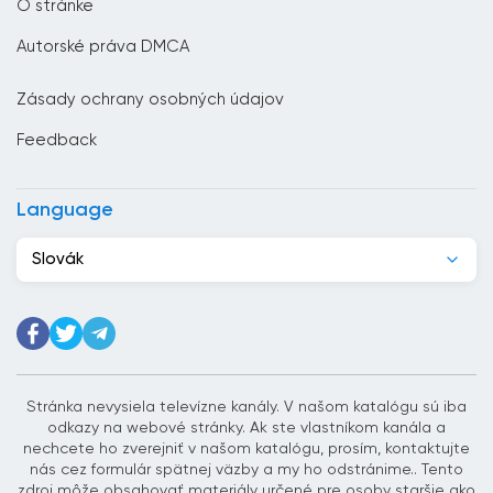
O stránke
Čile
Autorské práva DMCA
Čína
Zásady ochrany osobných údajov
Cyprus
Feedback
Dánsko
Dominikánska republika
Language
Džibutsko
Slovák
Egypt
Ekvádor
Estónsko
Etiópia
Stránka nevysiela televízne kanály. V našom katalógu sú iba
odkazy na webové stránky. Ak ste vlastníkom kanála a
Filipíny
nechcete ho zverejniť v našom katalógu, prosím, kontaktujte
nás cez formulár spätnej väzby a my ho odstránime.. Tento
Fínsko
zdroj môže obsahovať materiály určené pre osoby staršie ako