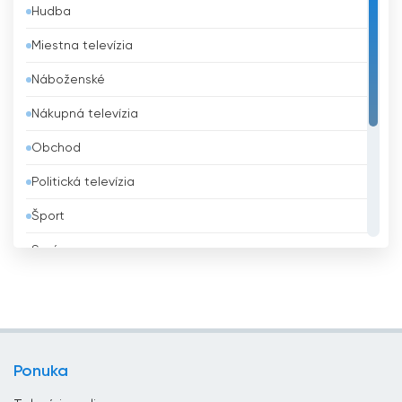
Hudba
Barbados
Miestna televízia
Belgicko
Náboženské
Belize
Nákupná televízia
Benin
Obchod
Bhután
Politická televízia
Bielorusko
Šport
Bolívia
Správy
Bosna a Hercegovina
Všeobecná televízia
Brazília
Vzdelávacie
Brunej
Zábavná televízia
Bulharsko
Ponuka
Životný štýl
Čad