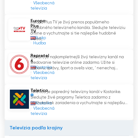
Všeobecná
televízia
Europa
Europa Plus TV je živý prenos populárneho
Plus
hudobného televízneho kanála. Sledujte televíziu
TV
online a vychutnajte si tie najlepšie hudobné
Rusko
videá,...
Hudba
Repretel
Canal 6 je najkompletnejší živý televízny kanál na
6
sledovanie televízie online zadarmo. Užite si
Kostarika
zábavu, správy, šport a oveľa viac, ' nenechaj...
Všeobecná
televízia
Teletica
Teletica je popredný televízny kanál v Kostarike.
Sledujte živé programy Teletica zadarmo z
akéhokoľvek zariadenia a vychutnajte si najlepšiu...
Kostarika
Všeobecná
televízia
Televízia podľa krajiny