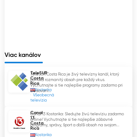
Viac kanálov
TeleSUR
TeleSUR Costa Rica je živý televízny kanál, ktorý
Costa
ponúka rozmanitý obsah pre každý vkus.
Rica
Vychutnajte si tie najlepšie programy zadarmo pri
Kostarika
sledovaní...
Všeobecná
televízia
Canal
Canal 13 Kostarika: Sledujte živú televíziu zadarmo
13
online! Vychutnajte si tie najlepšie zábavné
Costa
programy, správy, šport a ďalší obsah na svojom...
Rica
Kostarika