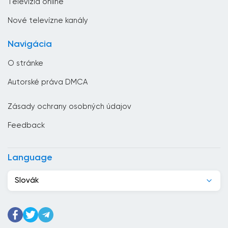
Televízia online
Česká republika
Nové televízne kanály
Chorvátsko
Navigácia
Čierna Hora
O stránke
Čile
Autorské práva DMCA
Čína
Zásady ochrany osobných údajov
Cyprus
Feedback
Dánsko
Dominikánska republika
Language
Džibutsko
Slovák
Egypt
Ekvádor
Estónsko