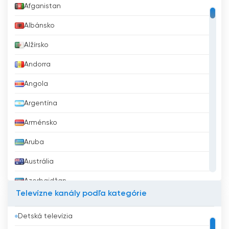
Afganistan
Albánsko
Alžírsko
Andorra
Angola
Argentína
Arménsko
Aruba
Austrália
Azerbajdžan
Televízne kanály podľa kategórie
Bahrajn
Detská televízia
Bangladéš