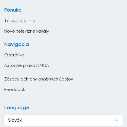
Zábavná televízia
Bulharsko
Ponuka
Životný štýl
Čad
Televízia online
Česká republika
Nové televízne kanály
Chorvátsko
Navigácia
Čierna Hora
O stránke
Čile
Autorské práva DMCA
Čína
Zásady ochrany osobných údajov
Cyprus
Feedback
Dánsko
Dominikánska republika
Language
Džibutsko
Slovák
Egypt