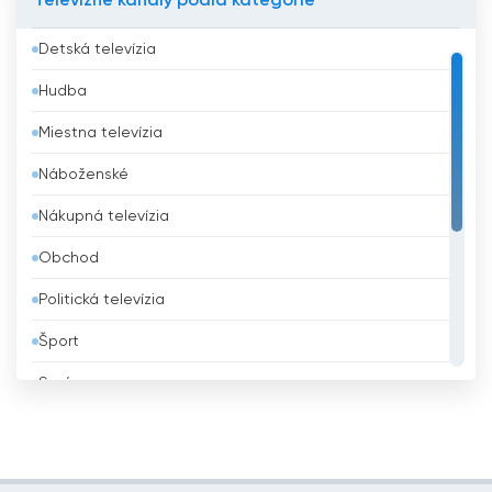
Televízne kanály podľa kategórie
Bahrajn
Detská televízia
Bangladéš
Hudba
Barbados
Miestna televízia
Belgicko
Náboženské
Belize
Nákupná televízia
Benin
Obchod
Bhután
Politická televízia
Bielorusko
Šport
Bolívia
Správy
Bosna a Hercegovina
Všeobecná televízia
Brazília
Vzdelávacie
Brunej