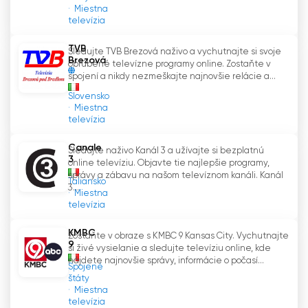
historickému a umeleckému dedičstvu.
Miestna
televízia
Možnosť prístupu k obsahu Siena TV
TVB
Sledujte TVB Brezová naživo a vychutnajte si svoje
prostredníctvom živého vysielania z webu je
Brezová
obľúbené televízne programy online. Zostaňte v
pre divákov veľkou výhodou. To znamená, že
spojení a nikdy nezmeškajte najnovšie relácie a...
ktokoľvek a kdekoľvek na svete si môže
Slovensko
vychutnať programy ponúkané týmto lokálnym
Miestna
vysielateľom.
televízia
Canale
Sledujte naživo Kanál 3 a užívajte si bezplatnú
3
online televíziu. Objavte tie najlepšie programy,
TV Siena Sledujte živé vysielanie teraz
správy a zábavu na našom televíznom kanáli. Kanál
online
Taliansko
3...
Miestna
televízia
KMBC
Zostaňte v obraze s KMBC 9 Kansas City. Vychutnajte
9
si živé vysielanie a sledujte televíziu online, kde
nájdete najnovšie správy, informácie o počasí...
Spojené
štáty
Miestna
televízia