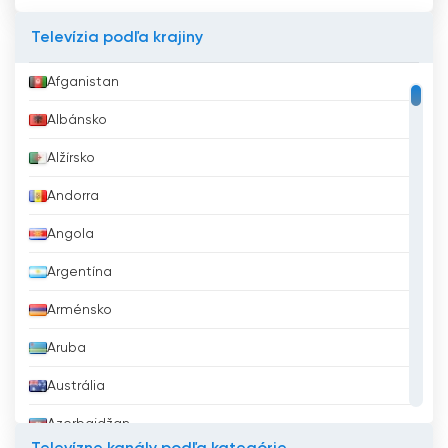
Televízia podľa krajiny
Afganistan
Albánsko
Alžírsko
Andorra
Angola
Argentína
Arménsko
Aruba
Austrália
Azerbajdžan