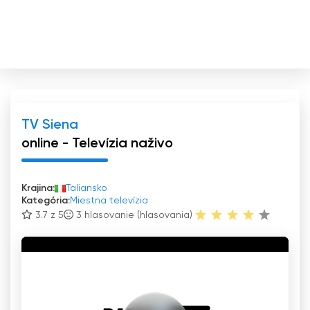
TV Siena
online - Televízia naživo
Krajina:
Taliansko
Kategória:
Miestna televízia
3.7 z 5
3
hlasovanie (hlasovania)