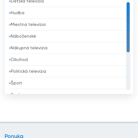
Detská televízia
Bangladéš
Hudba
Barbados
Miestna televízia
Belgicko
Náboženské
Belize
Nákupná televízia
Benin
Obchod
Bhután
Politická televízia
Bielorusko
Šport
Bolívia
Správy
Bosna a Hercegovina
Všeobecná televízia
Brazília
Vzdelávacie
Brunej
Zábavná televízia
Bulharsko
Ponuka