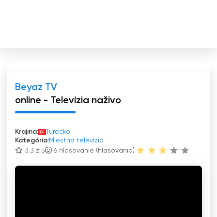
Beyaz TV
online - Televízia naživo
Krajina:
Turecko
Kategória:
Miestna televízia
3.3 z 5
6
hlasovanie (hlasovania)