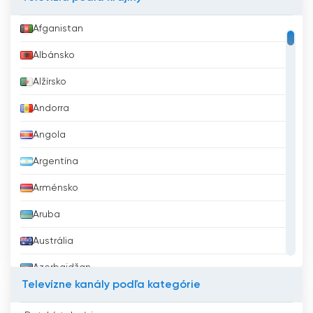
Afganistan
Albánsko
Alžírsko
Andorra
Angola
Argentína
Arménsko
Aruba
Austrália
Azerbajdžan
Televízne kanály podľa kategórie
Bahrajn