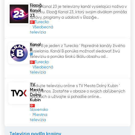
Elazığ
Elazığ Kanal 23 je televízny kanál vysielajúci naživo v
Kanal
Turecku. Elazığ Kanal 23, ktorý svojim divákom prináša
23
správy, programy a udalosti v Elazığe...
Turecko
Všeobecná
televízia
Kanal
Kanál B je jeden z Turecka ' Popredné kanály živého
B
vysielania. Kanál B ponúka možnosť sledovať živú
televíziu a ponúka širokú škálu obsahu od...
Turecko
Všeobecná
televízia
TV
Sledujte televíziu online s TV Mesta Dolný Kubín '
Mesta
živý prenos. Zostaňte v obraze o svojich obľúbených
Dolný
reláciách a užívajte si pohodlie online...
Kubín
Slovensko
Miestna
televízia
Televízia podľa krajiny