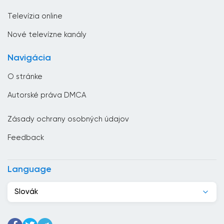
Životný štýl
Čad
Televízia online
Česká republika
Nové televízne kanály
Chorvátsko
Navigácia
Čierna Hora
O stránke
Čile
Autorské práva DMCA
Čína
Zásady ochrany osobných údajov
Cyprus
Feedback
Dánsko
Dominikánska republika
Language
Džibutsko
Slovák
Egypt
Ekvádor