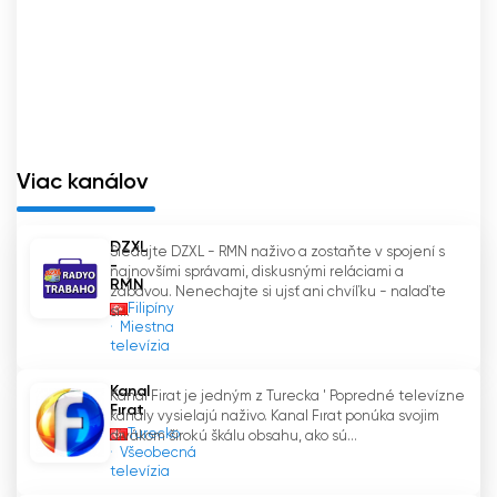
Viac kanálov
DZXL
Sledujte DZXL - RMN naživo a zostaňte v spojení s
-
najnovšími správami, diskusnými reláciami a
RMN
zábavou. Nenechajte si ujsť ani chvíľku - nalaďte
Filipíny
si...
Miestna
televízia
Kanal
Kanál Firat je jedným z Turecka ' Popredné televízne
Fırat
kanály vysielajú naživo. Kanal Fırat ponúka svojim
Turecko
divákom širokú škálu obsahu, ako sú...
Všeobecná
televízia