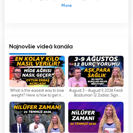
máte okamžitý prístup k najnovším správam a
môžete sledovať dôležité udalosti. Navštívte
našu webovú stránku a zažite živé vysielanie a
živú televíziu s Beyaz TV.
Beyaz TV je jedným z najdôležitejších
televíznych kanálov v Turecku. Kanál vznikol 24.
mája 2010 a odvtedy úspešne pokračuje vo
Najnovšie videá kanála
svojom vysielacom živote. Beyaz TV spravuje
Kanal Beyaz Televizyon Radyo Yayıncılığı Sanayi
ve Ticaret A. Ş.
Neexistujú žiadne definitívne informácie o
vlastníctve kanála a spoločnosti. Všeobecne sa
What is the easiest way to lose
August 3 - August 9, 2026 Ferdi
predpokladá, že ju vlastní Osman Gökçek, syn
weight? Here is how to get rid
Bozduman 12 Zodiac Sign
bývalého starostu Ankary Meliha Gökçeka. V
of stomach pain! Oytun Erbaş
Forecast!
tejto veci však nebolo vydané žiadne oficiálne
explains
vyhlásenie.
Osman Gökçek je generálnym koordinátorom
televízie Beyaz. Osman Gökçek vykonáva