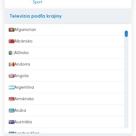
Šport
Televízia podľa krajiny
Afganistan
Albánsko
Alžírsko
Andorra
Angola
Argentína
Arménsko
Aruba
Austrália
Azerbajdžan