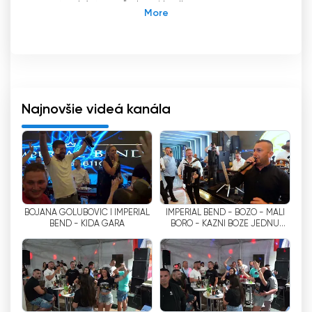
prostredníctvom ľudovej hudby a
spravodajských programov
TV Duga SAT je káblový televízny kanál, ktorý si
s láskou získal prijatie srbskými komunitami po
celom svete. Vďaka živej zmesi ľudovej hudby,
hudobných relácií a spravodajských programov
Najnovšie videá kanála
sa tento kanál stal jednou z najsledovanejších
srbských televíznych staníc v diaspóre. Vďaka
funkcii živého vysielania môžu diváci
jednoducho sledovať televíziu online, čím
zostanú v spojení so svojimi koreňmi a kultúrnym
dedičstvom.
BOJANA GOLUBOVIC I IMPERIAL
IMPERIAL BEND - BOZO - MALI
BEND - KIDA GARA
BORO - KAZNI BOZE JEDNU
Stanica TV Duga SAT, založená v roku 1997, si
ZENU, SAMO JEDNOM SRCE VOLI
rýchlo získala popularitu medzi srbskými divákmi.
| LIVE MIONICA
Kanál oficiálne začal vysielať 15. januára 1998 po
registrácii v Sremskej Mitrovici. Od svojho vzniku
sa TV Duga SAT zaviazala poskytovať
vysokokvalitné programy 24 hodín denne a