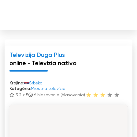
Televizija Duga Plus
online - Televízia naživo
Krajina:
Srbsko
Kategória:
Miestna televízia
3.2 z 5
6
hlasovanie (hlasovania)