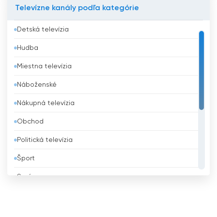
Televízne kanály podľa kategórie
Bahrajn
Detská televízia
Bangladéš
Hudba
Barbados
Miestna televízia
Belgicko
Náboženské
Belize
Nákupná televízia
Benin
Obchod
Bhután
Politická televízia
Bielorusko
Šport
Bolívia
Správy
Bosna a Hercegovina
Všeobecná televízia
Brazília
Vzdelávacie