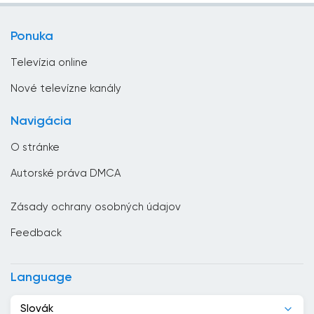
Brunej
Zábavná televízia
Bulharsko
Ponuka
Životný štýl
Čad
Televízia online
Česká republika
Nové televízne kanály
Chorvátsko
Navigácia
Čierna Hora
O stránke
Čile
Autorské práva DMCA
Čína
Zásady ochrany osobných údajov
Cyprus
Feedback
Dánsko
Dominikánska republika
Language
Džibutsko
Slovák