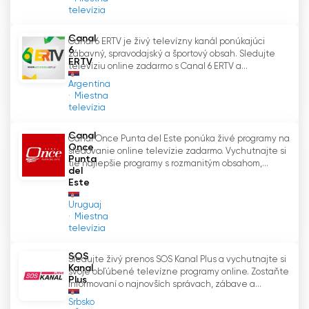
televízia
Záverom možno povedať, že TV Duga SAT sa
úspešne etablovala ako jedna z
Canal
Canal 6 ERTV je živý televízny kanál ponúkajúci
6
najsledovanejších srbských televíznych staníc v
zábavný, spravodajský a športový obsah. Sledujte
ERTV
televíziu online zadarmo s Canal 6 ERTV a...
diaspóre. Vďaka svojmu zameraniu na ľudovú
Argentína
hudbu, hudobné relácie a spravodajské
Miestna
programy sa kanálu podarilo spojiť Srbov na
televízia
celom svete s ich kultúrnym dedičstvom. Vďaka
funkcii živého vysielania sa TV Duga SAT
Canal
Canal Once Punta del Este ponúka živé programy na
Once
neustále vyvíja s meniacou sa mediálnou
sledovanie online televízie zadarmo. Vychutnajte si
Punta
tie najlepšie programy s rozmanitým obsahom,...
krajinou a zabezpečuje, aby diváci mohli
del
sledovať televíziu online a zostať v spojení so
Este
svojimi koreňmi.
Uruguaj
Miestna
televízia
Televizija Duga Plus Sledujte živé
vysielanie teraz online
SOS
Sledujte živý prenos SOS Kanal Plus a vychutnajte si
Kanal
svoje obľúbené televízne programy online. Zostaňte
Plus
informovaní o najnovších správach, zábave a...
Srbsko